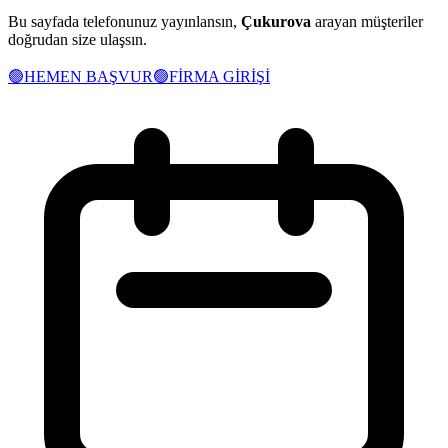
Bu sayfada telefonunuz yayınlansın,
Çukurova
arayan müşteriler
doğrudan size ulaşsın.
🟢
HEMEN BAŞVUR
🟢
FİRMA GİRİŞİ