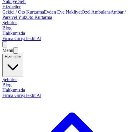
Nakliye Şefi
Hizmetler
Çekici / Oto Kurtarma
Evden Eve Nakliyat
Özel Ambulans
Ambar /
Parsiyel Yük
Oto Kurtarma
Şehirler
Blog
Hakkımızda
Firma Girişi
Teklif Al
Menü
Hizmetler
Şehirler
Blog
Hakkımızda
Firma Girişi
Teklif Al