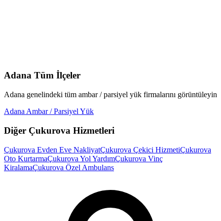
Adana
Tüm İlçeler
Adana
genelindeki tüm
ambar / parsiyel yük
firmalarını görüntüleyin
Adana
Ambar / Parsiyel Yük
Diğer
Çukurova
Hizmetleri
Çukurova
Evden Eve Nakliyat
Çukurova
Çekici Hizmeti
Çukurova
Oto Kurtarma
Çukurova
Yol Yardım
Çukurova
Vinç
Kiralama
Çukurova
Özel Ambulans