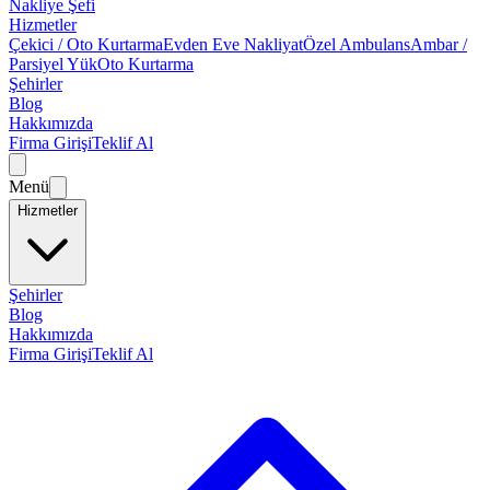
Nakliye Şefi
Hizmetler
Çekici / Oto Kurtarma
Evden Eve Nakliyat
Özel Ambulans
Ambar /
Parsiyel Yük
Oto Kurtarma
Şehirler
Blog
Hakkımızda
Firma Girişi
Teklif Al
Menü
Hizmetler
Şehirler
Blog
Hakkımızda
Firma Girişi
Teklif Al