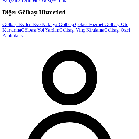
Adıyaman
Ambar / Parsiyel Yük
Diğer
Gölbaşı
Hizmetleri
Gölbaşı
Evden Eve Nakliyat
Gölbaşı
Çekici Hizmeti
Gölbaşı
Oto
Kurtarma
Gölbaşı
Yol Yardım
Gölbaşı
Vinç Kiralama
Gölbaşı
Özel
Ambulans