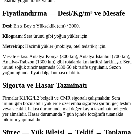
tedariki yoğun trafik yaratır.
Fiyatlandırma — Desi/Kg/m³ ve Mesafe
Desi
: En x Boy x Yükseklik (cm) / 3000.
Kilogram
: Sera ürünü gibi yoğun yükler için.
Metreküp
: Hacimli yükler (mobilya, otel tedariki) için.
Mesafe etkisi: Antalya-Konya (300 km), Antalya-İstanbul (700 km),
Antalya-Trabzon (1300 km) gibi rotalarda km tarifesi farklılaşır. Sera
ürünü soğuk zincir taşımada %30-50 ek tarife uygulanır. Sezon
yoğunluğunda fiyat dalgalanması olabilir.
Sigorta ve Hasar Tazminatı
Firmalar K1/K2/L2 belgeli ve CMR sigortalı çalışmalıdır. Sera
ürünü gibi bozulabilir yüklerde özel emtia sigortası şarttır; geç teslim
veya sıcaklık hatası durumunda mal değer kaybı tazminatı poliçede
yer almalıdır. Hasar durumunda 7 gün içinde fotoğraflı tutanakla
bildirim yapılmalıdır.
Süreç — Yük Bilgisi → Teklif → Toplama