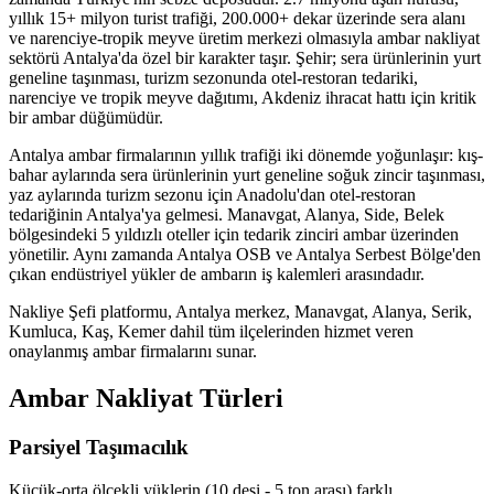
yıllık 15+ milyon turist trafiği, 200.000+ dekar üzerinde sera alanı
ve narenciye-tropik meyve üretim merkezi olmasıyla ambar nakliyat
sektörü Antalya'da özel bir karakter taşır. Şehir; sera ürünlerinin yurt
geneline taşınması, turizm sezonunda otel-restoran tedariki,
narenciye ve tropik meyve dağıtımı, Akdeniz ihracat hattı için kritik
bir ambar düğümüdür.
Antalya ambar firmalarının yıllık trafiği iki dönemde yoğunlaşır: kış-
bahar aylarında sera ürünlerinin yurt geneline soğuk zincir taşınması,
yaz aylarında turizm sezonu için Anadolu'dan otel-restoran
tedariğinin Antalya'ya gelmesi. Manavgat, Alanya, Side, Belek
bölgesindeki 5 yıldızlı oteller için tedarik zinciri ambar üzerinden
yönetilir. Aynı zamanda Antalya OSB ve Antalya Serbest Bölge'den
çıkan endüstriyel yükler de ambarın iş kalemleri arasındadır.
Nakliye Şefi platformu, Antalya merkez, Manavgat, Alanya, Serik,
Kumluca, Kaş, Kemer dahil tüm ilçelerinden hizmet veren
onaylanmış ambar firmalarını sunar.
Ambar Nakliyat Türleri
Parsiyel Taşımacılık
Küçük-orta ölçekli yüklerin (10 desi - 5 ton arası) farklı