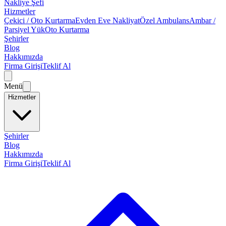
Nakliye Şefi
Hizmetler
Çekici / Oto Kurtarma
Evden Eve Nakliyat
Özel Ambulans
Ambar /
Parsiyel Yük
Oto Kurtarma
Şehirler
Blog
Hakkımızda
Firma Girişi
Teklif Al
Menü
Hizmetler
Şehirler
Blog
Hakkımızda
Firma Girişi
Teklif Al