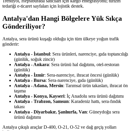
Trendyol, Hepsiburada satıcıları için kargo entegrasyonu; turizm
tedariği e-ticaret sayfaları için lojistik destek.
Antalya'dan Hangi Bölgelere Yük Sıkça
Gönderiliyor?
Antalya, sera ürünü kuşağı olduğu için tüm ülkeye yoğun trafik
gönderir:
Antalya - İstanbul
: Sera ürünleri, narenciye, gıda toptancılığı
(günlük, soğuk zincir)
Antalya - Ankara
: Sera ürünü hal dağıtımı, otel-restoran
(günlük)
Antalya - İzmir
: Sera-narenciye, ihracat öncesi (günlük)
Antalya - Bursa
: Sera-narenciye, gıda (günlük)
Antalya - Adana, Mersin
: Tarımsal ürün takasları, ihracat ön
taşıma
Antalya - Konya, Kayseri
: İç Anadolu sera ürünü dağıtımı
Antalya - Trabzon, Samsun
: Karadeniz hattı, sera-fındık
takası
Antalya - Diyarbakır, Şanlıurfa, Van
: Güneydoğu sera
ürünü dağıtımı
Antalya çıkışlı araçlar D-400, O-21, O-52 ve dağ geçiş yolları