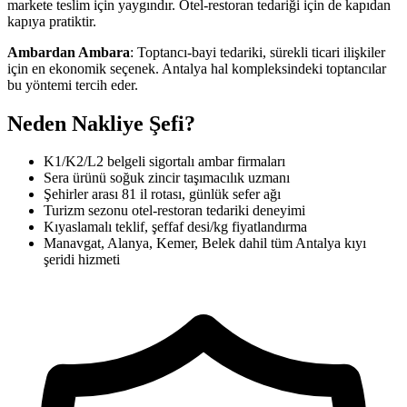
markete teslim için yaygındır. Otel-restoran tedariği için de kapıdan
kapıya pratiktir.
Ambardan Ambara
: Toptancı-bayi tedariki, sürekli ticari ilişkiler
için en ekonomik seçenek. Antalya hal kompleksindeki toptancılar
bu yöntemi tercih eder.
Neden Nakliye Şefi?
K1/K2/L2 belgeli sigortalı ambar firmaları
Sera ürünü soğuk zincir taşımacılık uzmanı
Şehirler arası 81 il rotası, günlük sefer ağı
Turizm sezonu otel-restoran tedariki deneyimi
Kıyaslamalı teklif, şeffaf desi/kg fiyatlandırma
Manavgat, Alanya, Kemer, Belek dahil tüm Antalya kıyı
şeridi hizmeti