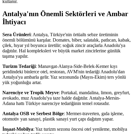
kullanır.
Antalya'nın Önemli Sektörleri ve Ambar
İhtiyacı
Sera Ürünleri
: Antalya, Türkiye'nin örtüaltı sebze üretiminin
önemli bölümünü karşılar. Domates, biber, salatalık, patlıcan, kabak,
çilek, hıyar yıl boyunca üretilir; soğuk zincir araçlarla Anadolu'ya
dağıtılır. Hal kompleksleri ve büyük market zincirlerine günlük
taşıma yapılır.
Turizm Tedariği
: Manavgat-Alanya-Side-Belek-Kemer kıyı
şeridindeki binlerce otel, restoran, AVM'nin tedariği Anadolu'dan
Antalya'ya ambarla gelir. Yaz sezonunda (Mayıs-Ekim) ters yönlü
yük yoğunluğu artar.
Narenciye ve Tropik Meyve
: Portakal, mandalina, limon, greyfurt,
avokado, muz Anadolu'ya taze halde dağıtılır. Antalya-Mersin-
Adana hattı Türkiye narenciye tedariğinin temel rotasıdır.
Antalya OSB ve Serbest Bölge
: Mermer-traverten, gıda işleme,
otomotiv yan sanayi, plastik sanayi yurt çapı dağıtım yapar.
İnşaat-Mobilya
: Yaz turizm sezonu öncesi otel yenileme, mobilya