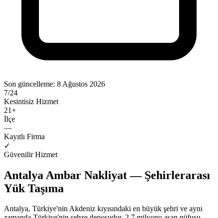
Son güncelleme:
8 Ağustos 2026
7/24
Kesintisiz Hizmet
21
+
İlçe
—
Kayıtlı Firma
✓
Güvenilir Hizmet
Antalya Ambar Nakliyat — Şehirlerarası
Yük Taşıma
Antalya, Türkiye'nin Akdeniz kıyısındaki en büyük şehri ve aynı
zamanda Türkiye'nin sebze deposudur. 2.7 milyonu aşan nüfusu,