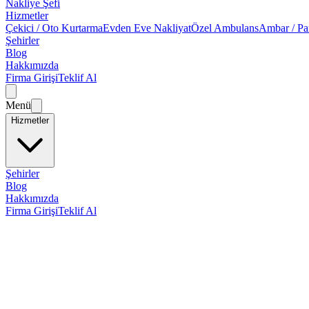
Nakliye Şefi
Hizmetler
Çekici / Oto Kurtarma
Evden Eve Nakliyat
Özel Ambulans
Ambar / Pa
Şehirler
Blog
Hakkımızda
Firma Girişi
Teklif Al
Menü
Hizmetler
Şehirler
Blog
Hakkımızda
Firma Girişi
Teklif Al