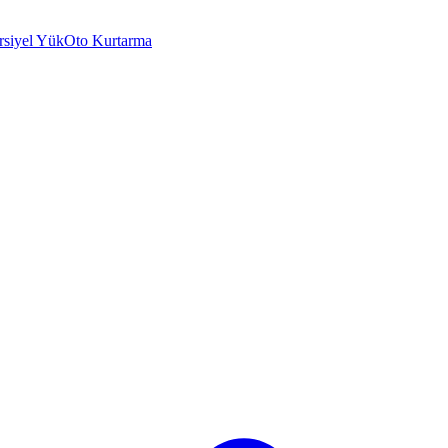
rsiyel Yük
Oto Kurtarma