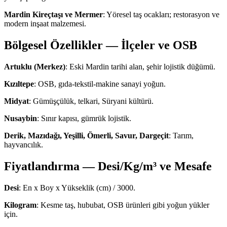
Mardin Kireçtaşı ve Mermer
: Yöresel taş ocakları; restorasyon ve
modern inşaat malzemesi.
Bölgesel Özellikler — İlçeler ve OSB
Artuklu (Merkez)
: Eski Mardin tarihi alan, şehir lojistik düğümü.
Kızıltepe
: OSB, gıda-tekstil-makine sanayi yoğun.
Midyat
: Gümüşçülük, telkari, Süryani kültürü.
Nusaybin
: Sınır kapısı, gümrük lojistik.
Derik, Mazıdağı, Yeşilli, Ömerli, Savur, Dargeçit
: Tarım,
hayvancılık.
Fiyatlandırma — Desi/Kg/m³ ve Mesafe
Desi
: En x Boy x Yükseklik (cm) / 3000.
Kilogram
: Kesme taş, hububat, OSB ürünleri gibi yoğun yükler
için.