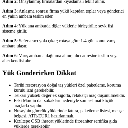
Adım 2
: Onaylanmış firmalardan kıyaslamalı teklif alınır.
Adım 3
: Anlaşma sonrası firma yükü kapıdan toplar veya gönderici
en yakın ambara teslim eder.
Adım 4
: Yük ana ambarda diğer yüklerle birleştirilir; sevk fişi
sisteme girilir.
Adım 5
: Sefer aracı yola çıkar; rotaya göre 1-4 gün sonra varış
ambara ulaşır.
Adım 6
: Varış ambarda dağıtıma alınır; alıcı adresine teslim veya
alıcı kendisi alır.
Yük Gönderirken Dikkat
Tarihi restorasyon doğal taş yükleri özel paketleme, koruma
kurulu izni gerekebilir.
Telkari yüksek değer ek sigorta, refakatçi araç düşünülmelidir.
Eski Mardin dar sokakları nedeniyle son teslimat küçük
araçlarla yapılır.
Nusaybin gümrük yüklerinde fatura, paketleme listesi, menşe
belgesi, ATR/EUR1 hazırlanmalı.
Kızıltepe OSB ihracat yüklerinde fitosaniter sertifika gıda
yüklerde gerekebilir.