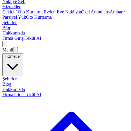
Nakliye Şefi
Hizmetler
Çekici / Oto Kurtarma
Evden Eve Nakliyat
Özel Ambulans
Ambar /
Parsiyel Yük
Oto Kurtarma
Şehirler
Blog
Hakkımızda
Firma Girişi
Teklif Al
Menü
Hizmetler
Şehirler
Blog
Hakkımızda
Firma Girişi
Teklif Al