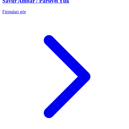
Savur
Ambar / Parsiyel Yük
Firmaları gör