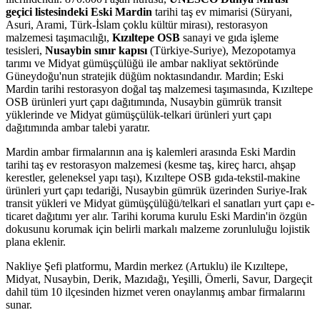
geçici listesindeki Eski Mardin
tarihi taş ev mimarisi (Süryani,
Asuri, Arami, Türk-İslam çoklu kültür mirası), restorasyon
malzemesi taşımacılığı,
Kızıltepe OSB
sanayi ve gıda işleme
tesisleri,
Nusaybin sınır kapısı
(Türkiye-Suriye), Mezopotamya
tarımı ve Midyat gümüşçülüğü ile ambar nakliyat sektöründe
Güneydoğu'nun stratejik düğüm noktasındandır. Mardin; Eski
Mardin tarihi restorasyon doğal taş malzemesi taşımasında, Kızıltepe
OSB ürünleri yurt çapı dağıtımında, Nusaybin gümrük transit
yüklerinde ve Midyat gümüşçülük-telkari ürünleri yurt çapı
dağıtımında ambar talebi yaratır.
Mardin ambar firmalarının ana iş kalemleri arasında Eski Mardin
tarihi taş ev restorasyon malzemesi (kesme taş, kireç harcı, ahşap
kerestler, geleneksel yapı taşı), Kızıltepe OSB gıda-tekstil-makine
ürünleri yurt çapı tedariği, Nusaybin gümrük üzerinden Suriye-Irak
transit yükleri ve Midyat gümüşçülüğü/telkari el sanatları yurt çapı e-
ticaret dağıtımı yer alır. Tarihi koruma kurulu Eski Mardin'in özgün
dokusunu korumak için belirli markalı malzeme zorunluluğu lojistik
plana eklenir.
Nakliye Şefi platformu, Mardin merkez (Artuklu) ile Kızıltepe,
Midyat, Nusaybin, Derik, Mazıdağı, Yeşilli, Ömerli, Savur, Dargeçit
dahil tüm 10 ilçesinden hizmet veren onaylanmış ambar firmalarını
sunar.