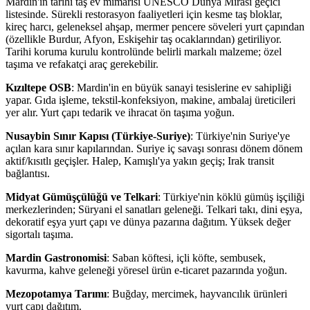
Mardin'in tarihi taş ev mimarisi UNESCO Dünya Mirası geçici
listesinde. Sürekli restorasyon faaliyetleri için kesme taş bloklar,
kireç harcı, geleneksel ahşap, mermer pencere söveleri yurt çapından
(özellikle Burdur, Afyon, Eskişehir taş ocaklarından) getiriliyor.
Tarihi koruma kurulu kontrolünde belirli markalı malzeme; özel
taşıma ve refakatçi araç gerekebilir.
Kızıltepe OSB
: Mardin'in en büyük sanayi tesislerine ev sahipliği
yapar. Gıda işleme, tekstil-konfeksiyon, makine, ambalaj üreticileri
yer alır. Yurt çapı tedarik ve ihracat ön taşıma yoğun.
Nusaybin Sınır Kapısı (Türkiye-Suriye)
: Türkiye'nin Suriye'ye
açılan kara sınır kapılarından. Suriye iç savaşı sonrası dönem dönem
aktif/kısıtlı geçişler. Halep, Kamışlı'ya yakın geçiş; Irak transit
bağlantısı.
Midyat Gümüşçülüğü ve Telkari
: Türkiye'nin köklü gümüş işçiliği
merkezlerinden; Süryani el sanatları geleneği. Telkari takı, dini eşya,
dekoratif eşya yurt çapı ve dünya pazarına dağıtım. Yüksek değer
sigortalı taşıma.
Mardin Gastronomisi
: Saban köftesi, içli köfte, sembusek,
kavurma, kahve geleneği yöresel ürün e-ticaret pazarında yoğun.
Mezopotamya Tarımı
: Buğday, mercimek, hayvancılık ürünleri
yurt çapı dağıtım.