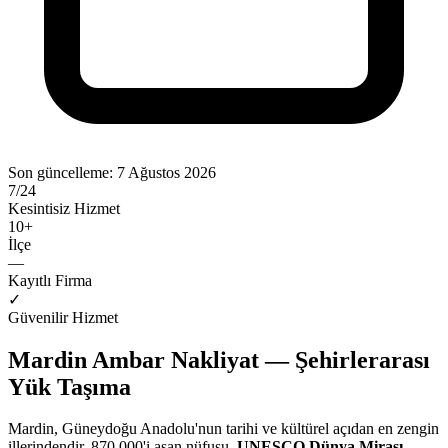
Son güncelleme:
7 Ağustos 2026
7/24
Kesintisiz Hizmet
10
+
İlçe
—
Kayıtlı Firma
✓
Güvenilir Hizmet
Mardin Ambar Nakliyat — Şehirlerarası
Yük Taşıma
Mardin, Güneydoğu Anadolu'nun tarihi ve kültürel açıdan en zengin
illerindendir. 870.000'i aşan nüfusu,
UNESCO Dünya Mirası