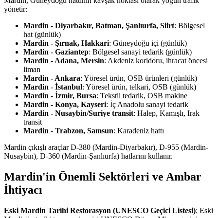
Mardin, Güneydoğu hattının kavşak noktası olarak yoğun trafik
yönetir:
Mardin - Diyarbakır, Batman, Şanlıurfa, Siirt
: Bölgesel
hat (günlük)
Mardin - Şırnak, Hakkari
: Güneydoğu içi (günlük)
Mardin - Gaziantep
: Bölgesel sanayi tedarik (günlük)
Mardin - Adana, Mersin
: Akdeniz koridoru, ihracat öncesi
liman
Mardin - Ankara
: Yöresel ürün, OSB ürünleri (günlük)
Mardin - İstanbul
: Yöresel ürün, telkari, OSB (günlük)
Mardin - İzmir, Bursa
: Tekstil tedarik, OSB makine
Mardin - Konya, Kayseri
: İç Anadolu sanayi tedarik
Mardin - Nusaybin/Suriye transit
: Halep, Kamışlı, Irak
transit
Mardin - Trabzon, Samsun
: Karadeniz hattı
Mardin çıkışlı araçlar D-380 (Mardin-Diyarbakır), D-955 (Mardin-
Nusaybin), D-360 (Mardin-Şanlıurfa) hatlarını kullanır.
Mardin'in Önemli Sektörleri ve Ambar
İhtiyacı
Eski Mardin Tarihi Restorasyon (UNESCO Geçici Listesi)
: Eski