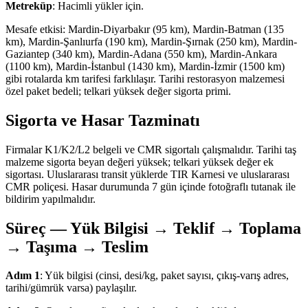
Metreküp
: Hacimli yükler için.
Mesafe etkisi: Mardin-Diyarbakır (95 km), Mardin-Batman (135
km), Mardin-Şanlıurfa (190 km), Mardin-Şırnak (250 km), Mardin-
Gaziantep (340 km), Mardin-Adana (550 km), Mardin-Ankara
(1100 km), Mardin-İstanbul (1430 km), Mardin-İzmir (1500 km)
gibi rotalarda km tarifesi farklılaşır. Tarihi restorasyon malzemesi
özel paket bedeli; telkari yüksek değer sigorta primi.
Sigorta ve Hasar Tazminatı
Firmalar K1/K2/L2 belgeli ve CMR sigortalı çalışmalıdır. Tarihi taş
malzeme sigorta beyan değeri yüksek; telkari yüksek değer ek
sigortası. Uluslararası transit yüklerde TIR Karnesi ve uluslararası
CMR poliçesi. Hasar durumunda 7 gün içinde fotoğraflı tutanak ile
bildirim yapılmalıdır.
Süreç — Yük Bilgisi → Teklif → Toplama
→ Taşıma → Teslim
Adım 1
: Yük bilgisi (cinsi, desi/kg, paket sayısı, çıkış-varış adres,
tarihi/gümrük varsa) paylaşılır.