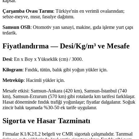
kapsar.
Çarşamba Ovası Tarımı
: Türkiye'nin en verimli ovalarından;
sebze-meyve, mısır, fasulye dağıtımı.
Samsun OSB
: Otomotiv yan sanayi, makine, gıda işleme yurt çapı
tedarik.
Fiyatlandırma — Desi/Kg/m³ ve Mesafe
Desi
: En x Boy x Yükseklik (cm) / 3000.
Kilogram
: Fındık, tütün, balık gibi yoğun yükler için.
Metreküp
: Hacimli yükler için.
Mesafe etkisi: Samsun-Ankara (420 km), Samsun-İstanbul (740
km), Samsun-Erzurum (570 km) gibi rotalarda km tarifesi farklılaşır.
Hasat döneminde fındık trafiği yoğunlaşır; fiyatlar dalgalanır. Soğuk
zincir balık taşımada %30-50 ek tarife uygulanır.
Sigorta ve Hasar Tazminatı
Firmalar K1/K2/L2 belgeli ve CMR sigortalı çalışmalıdır. Tarımsal