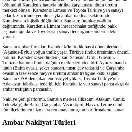
bölümünü Karadeniz hattıyla birlikte karşılaması, tütün üretim
merkezi olması, Karadeniz Limanı ve Toyota Türkiye yan sanayi
tedarik zincirinde yer almasıyla ambar nakliyat sektöründe
Karadeniz'in lojistik düğümüdür. Samsun; fındık-çay-tütün
dağıtımında, Karadeniz Limanı ihracat-ithalat trafiğinde, balık
taşımacılığında ve Toyota yan sanayi tedariğinde ambar talebi
yaratır.
Samsun ambar firmaları Karadeniz'in fındık hasat dönemlerinde
(Ağustos-Eylül) yoğun trafik yaşar. Türkiye fındık üretiminin önemli
bölümü Karadeniz şeridinden çıkar; Samsun, Ordu, Giresun,
Trabzon hattının fındık dağıtım merkezlerinden biri. Aynı zamanda
tütün (Bafra ovası), şeker pancarı, mısır, çay tedariği ve Çarşamba
ovasının taze sebze-meyve üretimi ambar trafiğine katkı sağlar.
Samsun OSB'den çıkan endüstriyel yükler, Toyota Türkiye'nin
Adapazarı fabrikası tedariği için Karadeniz yan sanayi parça akışı da
ambar trafiğinin parçasıdır.
Nakliye Şefi platformu, Samsun merkez (İlkadım, Atakum, Canik,
Tekkeköy) ile Bafra, Çarşamba, Vezirköprü, Havza, Terme dahil
tüm ilçelerinden hizmet veren onaylanmış ambar firmalarını sunar.
Ambar Nakliyat Türleri