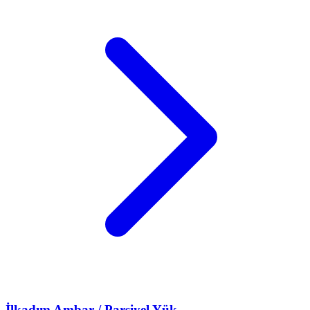
İlkadım
Ambar / Parsiyel Yük