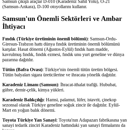
Samsun çıkışlı araçlar D-010 (Karadeniz Sahil Yolu), O-21
(Samsun-Ankara), D-100 otoyollarını kullanır.
Samsun'un Önemli Sektörleri ve Ambar
İhtiyacı
Fındık (Türkiye üretiminin önemli bölümü)
: Samsun-Ordu-
Giresun-Trabzon hattı dünya fındık üretiminin önemli bölümünü
karşılar. Hasat dönemi (Ağustos-Eylül) fındık ham madde,
kavrulmuş fındık, fındık ezmesi, fındık unu yurt geneline ve dünya
pazarına dağıtılır.
Tütün (Bafra Ovası)
: Türkiye'nin önemli tütün üretim bölgesi.
Tütün balyaları sigara üreticilerine ve ihracata yönelik dağıtılır.
Karadeniz Limanı (Samsun)
: İhracat-ithalat trafiği. Hububat,
gübre, demir-çelik, kimya yükleri.
Karadeniz Balıkçılığı
: Hamsi, palamut, lüfer, istavrit, çinekop
sezonsal olarak Türkiye geneline soğuk zincir ile dağıtılır. Eylül-
Mart en yoğun balık dönemi.
Toyota Türkiye Yan Sanayi
: Toyota'nın Adapazarı fabrikasına yan
sanayi tedarik zinciri Karadeniz hattındaki yan sanayi firmalarını da