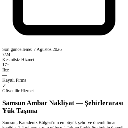
Son güncelleme:
7 Ağustos 2026
7/24
Kesintisiz Hizmet
17
+
İlçe
—
Kayıtlı Firma
✓
Güvenilir Hizmet
Samsun Ambar Nakliyat — Şehirlerarası
Yük Taşıma
Samsun, Karadeniz Bölgesi'nin en büyük şehri ve önemli liman
kentidir. 1.4 milyonu aşan nüfusu, Türkiye fındık üretiminin önemli