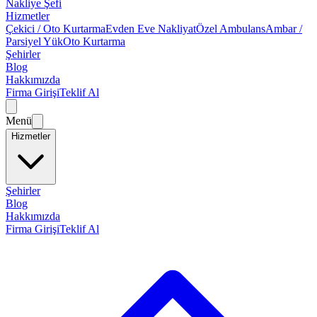
Nakliye Şefi
Hizmetler
Çekici / Oto Kurtarma
Evden Eve Nakliyat
Özel Ambulans
Ambar /
Parsiyel Yük
Oto Kurtarma
Şehirler
Blog
Hakkımızda
Firma Girişi
Teklif Al
Menü
Hizmetler
Şehirler
Blog
Hakkımızda
Firma Girişi
Teklif Al