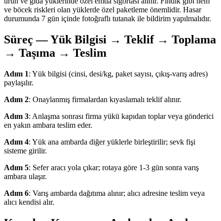
ürün ve gıda yüklerinde özel emtia sigortası alınır. Fındık gibi nem
ve böcek riskleri olan yüklerde özel paketleme önemlidir. Hasar
durumunda 7 gün içinde fotoğraflı tutanak ile bildirim yapılmalıdır.
Süreç — Yük Bilgisi → Teklif → Toplama
→ Taşıma → Teslim
Adım 1
: Yük bilgisi (cinsi, desi/kg, paket sayısı, çıkış-varış adres)
paylaşılır.
Adım 2
: Onaylanmış firmalardan kıyaslamalı teklif alınır.
Adım 3
: Anlaşma sonrası firma yükü kapıdan toplar veya gönderici
en yakın ambara teslim eder.
Adım 4
: Yük ana ambarda diğer yüklerle birleştirilir; sevk fişi
sisteme girilir.
Adım 5
: Sefer aracı yola çıkar; rotaya göre 1-3 gün sonra varış
ambara ulaşır.
Adım 6
: Varış ambarda dağıtıma alınır; alıcı adresine teslim veya
alıcı kendisi alır.