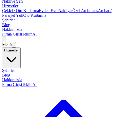
Nakliye Şefi
Hizmetler
Çekici / Oto Kurtarma
Evden Eve Nakliyat
Özel Ambulans
Ambar /
Parsiyel Yük
Oto Kurtarma
Şehirler
Blog
Hakkımızda
Firma Girişi
Teklif Al
Menü
Hizmetler
Şehirler
Blog
Hakkımızda
Firma Girişi
Teklif Al