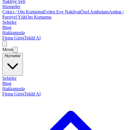
Nakliye Şefi
Hizmetler
Çekici / Oto Kurtarma
Evden Eve Nakliyat
Özel Ambulans
Ambar /
Parsiyel Yük
Oto Kurtarma
Şehirler
Blog
Hakkımızda
Firma Girişi
Teklif Al
Menü
Hizmetler
Şehirler
Blog
Hakkımızda
Firma Girişi
Teklif Al