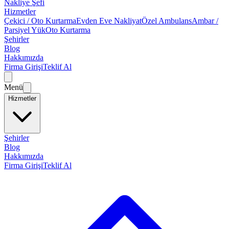
Nakliye Şefi
Hizmetler
Çekici / Oto Kurtarma
Evden Eve Nakliyat
Özel Ambulans
Ambar /
Parsiyel Yük
Oto Kurtarma
Şehirler
Blog
Hakkımızda
Firma Girişi
Teklif Al
Menü
Hizmetler
Şehirler
Blog
Hakkımızda
Firma Girişi
Teklif Al