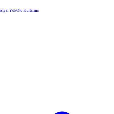
rsiyel Yük
Oto Kurtarma