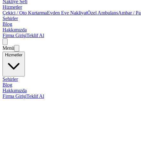
Nakliye Şefi
Hizmetler
Çekici / Oto Kurtarma
Evden Eve Nakliyat
Özel Ambulans
Ambar / Pa
Şehirler
Blog
Hakkımızda
Firma Girişi
Teklif Al
Menü
Hizmetler
Şehirler
Blog
Hakkımızda
Firma Girişi
Teklif Al