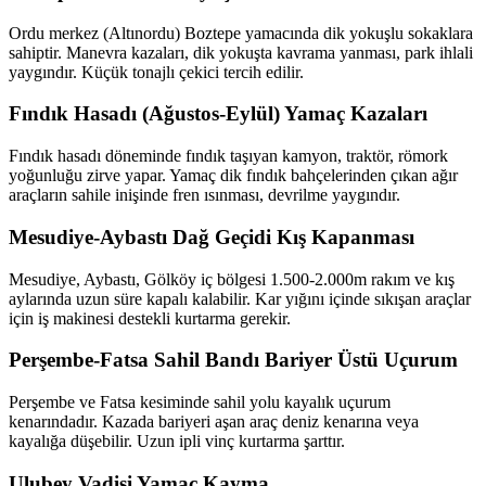
Ordu merkez (Altınordu) Boztepe yamacında dik yokuşlu sokaklara
sahiptir. Manevra kazaları, dik yokuşta kavrama yanması, park ihlali
yaygındır. Küçük tonajlı çekici tercih edilir.
Fındık Hasadı (Ağustos-Eylül) Yamaç Kazaları
Fındık hasadı döneminde fındık taşıyan kamyon, traktör, römork
yoğunluğu zirve yapar. Yamaç dik fındık bahçelerinden çıkan ağır
araçların sahile inişinde fren ısınması, devrilme yaygındır.
Mesudiye-Aybastı Dağ Geçidi Kış Kapanması
Mesudiye, Aybastı, Gölköy iç bölgesi 1.500-2.000m rakım ve kış
aylarında uzun süre kapalı kalabilir. Kar yığını içinde sıkışan araçlar
için iş makinesi destekli kurtarma gerekir.
Perşembe-Fatsa Sahil Bandı Bariyer Üstü Uçurum
Perşembe ve Fatsa kesiminde sahil yolu kayalık uçurum
kenarındadır. Kazada bariyeri aşan araç deniz kenarına veya
kayalığa düşebilir. Uzun ipli vinç kurtarma şarttır.
Ulubey Vadisi Yamaç Kayma