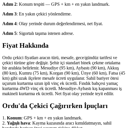
Adım 2
: Konum tespiti — GPS + km + en yakın landmark.
Adım 3
: En yakın çekici yönlendirme.
Adım 4
: Olay yerinde durum değerlendirmesi, net fiyat.
Adım 5
: Sigortalı taşıma istenen adrese.
Fiyat Hakkında
Ordu çekici fiyatları aracın türü, mesafe, gece/gündüz tarifesi ve
çekici türüne göre değişir. Şehir içi standart binek çekme ortalama
bir aralıkta belirlenir. Mesudiye (95 km), Aybastı (90 km), Akkuş
(80 km), Kumru (75 km), Korgan (90 km), Ünye (60 km), Fatsa (45
km) gibi uzak ilçelere mesafe ücreti uygulanır. Sahil bariyer ötesi
uçurum kurtarma uzun ipli vinç ek ücretli. Fındık bahçesi yamaç
kurtarma 4WD vinç ek ücretli. Mesudiye-Aybastı kış kapanması iş
makineli kurtarma ek ücretli. Net fiyat olay yerinde teyit edilir.
Ordu'da Çekici Çağırırken İpuçları
1.
Konum
: GPS + km + en yakın landmark.
2.
Yağışlı hava
: Kayma kazasında aracı kımıldatmayın, sahil