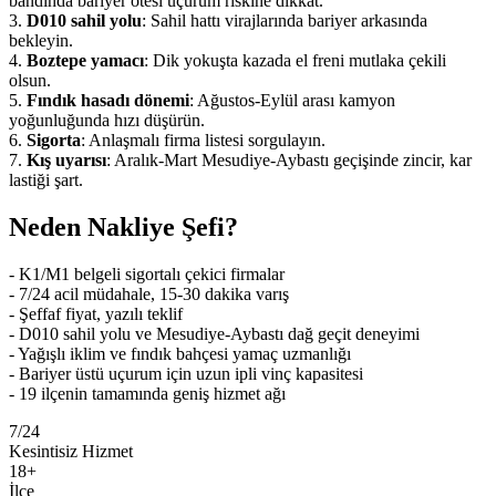
bandında bariyer ötesi uçurum riskine dikkat.
3.
D010 sahil yolu
: Sahil hattı virajlarında bariyer arkasında
bekleyin.
4.
Boztepe yamacı
: Dik yokuşta kazada el freni mutlaka çekili
olsun.
5.
Fındık hasadı dönemi
: Ağustos-Eylül arası kamyon
yoğunluğunda hızı düşürün.
6.
Sigorta
: Anlaşmalı firma listesi sorgulayın.
7.
Kış uyarısı
: Aralık-Mart Mesudiye-Aybastı geçişinde zincir, kar
lastiği şart.
Neden Nakliye Şefi?
- K1/M1 belgeli sigortalı çekici firmalar
- 7/24 acil müdahale, 15-30 dakika varış
- Şeffaf fiyat, yazılı teklif
- D010 sahil yolu ve Mesudiye-Aybastı dağ geçit deneyimi
- Yağışlı iklim ve fındık bahçesi yamaç uzmanlığı
- Bariyer üstü uçurum için uzun ipli vinç kapasitesi
- 19 ilçenin tamamında geniş hizmet ağı
7/24
Kesintisiz Hizmet
18
+
İlçe