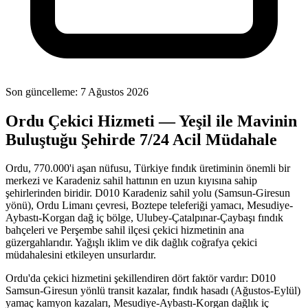
Son güncelleme:
7 Ağustos 2026
Ordu Çekici Hizmeti — Yeşil ile Mavinin
Buluştuğu Şehirde 7/24 Acil Müdahale
Ordu, 770.000'i aşan nüfusu, Türkiye fındık üretiminin önemli bir
merkezi ve Karadeniz sahil hattının en uzun kıyısına sahip
şehirlerinden biridir. D010 Karadeniz sahil yolu (Samsun-Giresun
yönü), Ordu Limanı çevresi, Boztepe teleferiği yamacı, Mesudiye-
Aybastı-Korgan dağ iç bölge, Ulubey-Çatalpınar-Çaybaşı fındık
bahçeleri ve Perşembe sahil ilçesi çekici hizmetinin ana
güzergahlarıdır. Yağışlı iklim ve dik dağlık coğrafya çekici
müdahalesini etkileyen unsurlardır.
Ordu'da çekici hizmetini şekillendiren dört faktör vardır: D010
Samsun-Giresun yönlü transit kazalar, fındık hasadı (Ağustos-Eylül)
yamaç kamyon kazaları, Mesudiye-Aybastı-Korgan dağlık iç