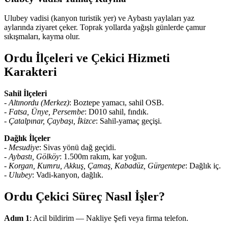
Ulubey vadisi (kanyon turistik yer) ve Aybastı yaylaları yaz
aylarında ziyaret çeker. Toprak yollarda yağışlı günlerde çamur
sıkışmaları, kayma olur.
Ordu İlçeleri ve Çekici Hizmeti
Karakteri
Sahil İlçeleri
-
Altınordu (Merkez)
: Boztepe yamacı, sahil OSB.
-
Fatsa, Ünye, Persembe
: D010 sahil, fındık.
-
Çatalpınar, Çaybaşı, İkizce
: Sahil-yamaç geçişi.
Dağlık İlçeler
-
Mesudiye
: Sivas yönü dağ geçidi.
-
Aybastı, Gölköy
: 1.500m rakım, kar yoğun.
-
Korgan, Kumru, Akkuş, Çamaş, Kabadüz, Gürgentepe
: Dağlık iç.
-
Ulubey
: Vadi-kanyon, dağlık.
Ordu Çekici Süreç Nasıl İşler?
Adım 1
: Acil bildirim — Nakliye Şefi veya firma telefon.