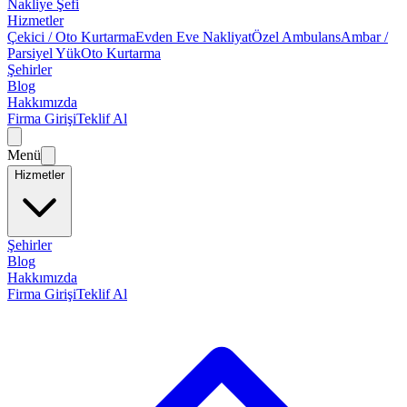
Nakliye Şefi
Hizmetler
Çekici / Oto Kurtarma
Evden Eve Nakliyat
Özel Ambulans
Ambar /
Parsiyel Yük
Oto Kurtarma
Şehirler
Blog
Hakkımızda
Firma Girişi
Teklif Al
Menü
Hizmetler
Şehirler
Blog
Hakkımızda
Firma Girişi
Teklif Al