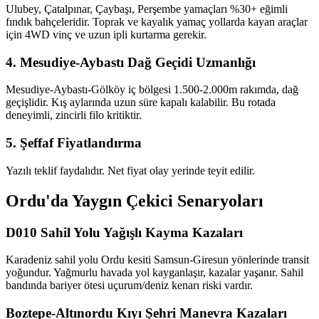
Ulubey, Çatalpınar, Çaybaşı, Perşembe yamaçları %30+ eğimli
fındık bahçeleridir. Toprak ve kayalık yamaç yollarda kayan araçlar
için 4WD vinç ve uzun ipli kurtarma gerekir.
4. Mesudiye-Aybastı Dağ Geçidi Uzmanlığı
Mesudiye-Aybastı-Gölköy iç bölgesi 1.500-2.000m rakımda, dağ
geçişlidir. Kış aylarında uzun süre kapalı kalabilir. Bu rotada
deneyimli, zincirli filo kritiktir.
5. Şeffaf Fiyatlandırma
Yazılı teklif faydalıdır. Net fiyat olay yerinde teyit edilir.
Ordu'da Yaygın Çekici Senaryoları
D010 Sahil Yolu Yağışlı Kayma Kazaları
Karadeniz sahil yolu Ordu kesiti Samsun-Giresun yönlerinde transit
yoğundur. Yağmurlu havada yol kayganlaşır, kazalar yaşanır. Sahil
bandında bariyer ötesi uçurum/deniz kenarı riski vardır.
Boztepe-Altınordu Kıyı Şehri Manevra Kazaları