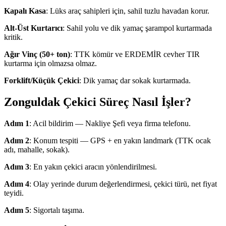
Kapalı Kasa
: Lüks araç sahipleri için, sahil tuzlu havadan korur.
Alt-Üst Kurtarıcı
: Sahil yolu ve dik yamaç şarampol kurtarmada
kritik.
Ağır Vinç (50+ ton)
: TTK kömür ve ERDEMİR cevher TIR
kurtarma için olmazsa olmaz.
Forklift/Küçük Çekici
: Dik yamaç dar sokak kurtarmada.
Zonguldak Çekici Süreç Nasıl İşler?
Adım 1
: Acil bildirim — Nakliye Şefi veya firma telefonu.
Adım 2
: Konum tespiti — GPS + en yakın landmark (TTK ocak
adı, mahalle, sokak).
Adım 3
: En yakın çekici aracın yönlendirilmesi.
Adım 4
: Olay yerinde durum değerlendirmesi, çekici türü, net fiyat
teyidi.
Adım 5
: Sigortalı taşıma.