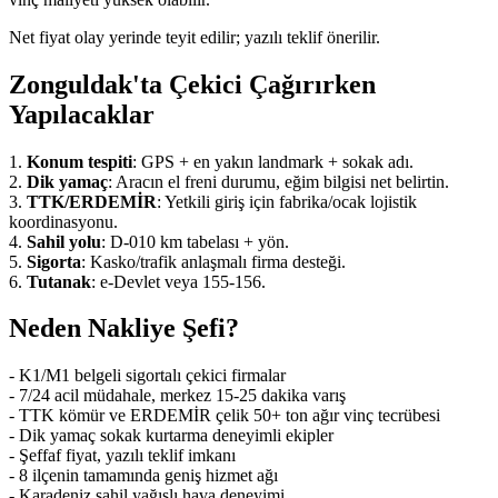
Net fiyat olay yerinde teyit edilir; yazılı teklif önerilir.
Zonguldak'ta Çekici Çağırırken
Yapılacaklar
1.
Konum tespiti
: GPS + en yakın landmark + sokak adı.
2.
Dik yamaç
: Aracın el freni durumu, eğim bilgisi net belirtin.
3.
TTK/ERDEMİR
: Yetkili giriş için fabrika/ocak lojistik
koordinasyonu.
4.
Sahil yolu
: D-010 km tabelası + yön.
5.
Sigorta
: Kasko/trafik anlaşmalı firma desteği.
6.
Tutanak
: e-Devlet veya 155-156.
Neden Nakliye Şefi?
- K1/M1 belgeli sigortalı çekici firmalar
- 7/24 acil müdahale, merkez 15-25 dakika varış
- TTK kömür ve ERDEMİR çelik 50+ ton ağır vinç tecrübesi
- Dik yamaç sokak kurtarma deneyimli ekipler
- Şeffaf fiyat, yazılı teklif imkanı
- 8 ilçenin tamamında geniş hizmet ağı
- Karadeniz sahil yağışlı hava deneyimi