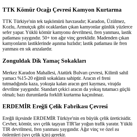
TTK Kömür Ocağı Çevresi Kamyon Kurtarma
TTK Türkiye'nin tek taşkömürü havzasıdır; Karadon, Üzülmez,
Kozlu, Armutçuk gibi ocaklardan çıkan kamyonlar günlük yüzlerce
sefer yapar. Yüklü kömür kamyonu devrilmesi, fren yanması, lastik
patlaması yaygındır. 50+ ton ağır vinç gereklidir. Madenden çıkan
kamyonların lastiklerinde aşınma hızlıdır; lastik patlaması ile fren
yanması en sık arızalardır.
Zonguldak Dik Yamaç Sokakları
Merkez Karadon Mahallesi, Atatürk Bulvarı çevresi, Kilimli sahil
yamacı %15-20 eğimli sokaklara sahiptir. Aracın el freni
tutmadığında kaza, yokuşta kalan aracın geri kayması, virajda
devrilme yaygındır. Standart çekici aracın da yokuş tutamacı güçlü
olmalı; bazı durumlarda forklift kurtarma kaçınılmaz.
ERDEMİR Ereğli Çelik Fabrikası Çevresi
Ereğli ilçesinde ERDEMİR Türkiye'nin en büyük çelik üreticisidir.
Cevher, kömür, sıvı çelik taşıyan TIR'lar yoğun trafik yaratır. Yüklü
TIR devrilmesi, fren yanması yaygındır. Ağır vinç ve özel ısı
önlemleri (sıvı çelik için) gerekir.