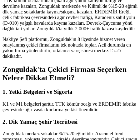
TTK kömür ocaklarından çıkan ağır yüklü kamyon trafiği ve
devrilme kazaları, Zonguldak merkezde ve Kilimli'de %15-20 eğimli
dik yamaç sokaklarda kayma/sıkışma kazaları, ERDEMİR Ereğli
çelik fabrikası çevresindeki ağır cevher trafiği, Karadeniz sahil yolu
(D-010) yağışlı havalarda kayma kazaları, Devrek-Çaycuma yönü
dağlık tali yollar. Zonguldak'ta yıllık 2.000+ trafik kazası kaydedilir.
Nakliye Şefi platformu, Zonguldak'ın 8 ilçesinde hizmet veren
onaylanmış çekici firmalarını tek noktada toplar. Acil durumda en
yakın firma yönlendirilir; ortalama varış süresi merkez 15-25
dakikadır.
Zonguldak'ta Çekici Firması Seçerken
Nelere Dikkat Etmeli?
1. Yetki Belgeleri ve Sigorta
K1 ve M1 belgeleri şarttır. TTK kömür ocağı ve ERDEMİR fabrika
çevresinde ağır vasıta kurtarma yetkisi önemlidir.
2. Dik Yamaç Şehir Tecrübesi
Zonguldak merkez sokaklar %15-20 eğimlidir. Aracın el freni
tutmaması, yokuşta kayma, virajda devrilme yaygındır. Çekici aracın