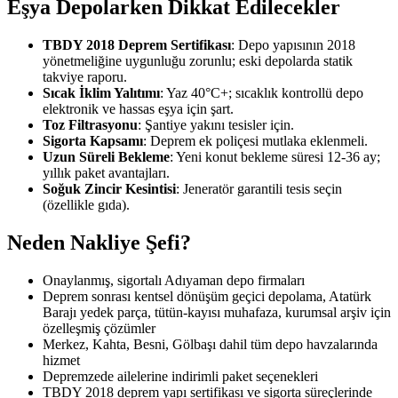
Eşya Depolarken Dikkat Edilecekler
TBDY 2018 Deprem Sertifikası
: Depo yapısının 2018
yönetmeliğine uygunluğu zorunlu; eski depolarda statik
takviye raporu.
Sıcak İklim Yalıtımı
: Yaz 40°C+; sıcaklık kontrollü depo
elektronik ve hassas eşya için şart.
Toz Filtrasyonu
: Şantiye yakını tesisler için.
Sigorta Kapsamı
: Deprem ek poliçesi mutlaka eklenmeli.
Uzun Süreli Bekleme
: Yeni konut bekleme süresi 12-36 ay;
yıllık paket avantajları.
Soğuk Zincir Kesintisi
: Jeneratör garantili tesis seçin
(özellikle gıda).
Neden Nakliye Şefi?
Onaylanmış, sigortalı Adıyaman depo firmaları
Deprem sonrası kentsel dönüşüm geçici depolama, Atatürk
Barajı yedek parça, tütün-kayısı muhafaza, kurumsal arşiv için
özelleşmiş çözümler
Merkez, Kahta, Besni, Gölbaşı dahil tüm depo havzalarında
hizmet
Depremzede ailelerine indirimli paket seçenekleri
TBDY 2018 deprem yapı sertifikası ve sigorta süreçlerinde