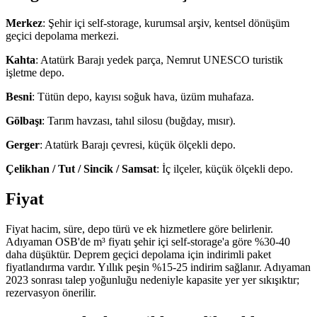
Merkez
: Şehir içi self-storage, kurumsal arşiv, kentsel dönüşüm
geçici depolama merkezi.
Kahta
: Atatürk Barajı yedek parça, Nemrut UNESCO turistik
işletme depo.
Besni
: Tütün depo, kayısı soğuk hava, üzüm muhafaza.
Gölbaşı
: Tarım havzası, tahıl silosu (buğday, mısır).
Gerger
: Atatürk Barajı çevresi, küçük ölçekli depo.
Çelikhan / Tut / Sincik / Samsat
: İç ilçeler, küçük ölçekli depo.
Fiyat
Fiyat hacim, süre, depo türü ve ek hizmetlere göre belirlenir.
Adıyaman OSB'de m³ fiyatı şehir içi self-storage'a göre %30-40
daha düşüktür. Deprem geçici depolama için indirimli paket
fiyatlandırma vardır. Yıllık peşin %15-25 indirim sağlanır. Adıyaman
2023 sonrası talep yoğunluğu nedeniyle kapasite yer yer sıkışıktır;
rezervasyon önerilir.