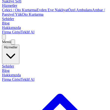
Nakliye Şefi
Hizmetler
Çekici / Oto Kurtarma
Evden Eve Nakliyat
Özel Ambulans
Ambar /
Parsiyel Yük
Oto Kurtarma
Şehirler
Blog
Hakkımızda
Firma Girişi
Teklif Al
Menü
Hizmetler
Şehirler
Blog
Hakkımızda
Firma Girişi
Teklif Al