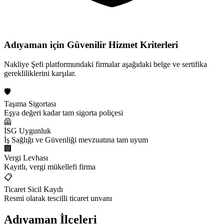
Adıyaman için
Güvenilir Hizmet Kriterleri
Nakliye Şefi platformundaki firmalar aşağıdaki belge ve sertifika
gerekliliklerini karşılar.
🛡️
Taşıma Sigortası
Eşya değeri kadar tam sigorta poliçesi
🦺
İSG Uygunluk
İş Sağlığı ve Güvenliği mevzuatına tam uyum
🏢
Vergi Levhası
Kayıtlı, vergi mükellefi firma
📋
Ticaret Sicil Kaydı
Resmi olarak tescilli ticaret unvanı
Adıyaman
İlçeleri