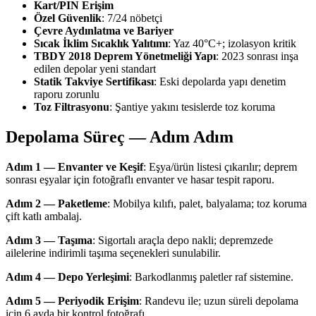
Kart/PIN Erişim
Özel Güvenlik
: 7/24 nöbetçi
Çevre Aydınlatma ve Bariyer
Sıcak İklim Sıcaklık Yalıtımı
: Yaz 40°C+; izolasyon kritik
TBDY 2018 Deprem Yönetmeliği Yapı
: 2023 sonrası inşa
edilen depolar yeni standart
Statik Takviye Sertifikası
: Eski depolarda yapı denetim
raporu zorunlu
Toz Filtrasyonu
: Şantiye yakını tesislerde toz koruma
Depolama Süreç — Adım Adım
Adım 1 — Envanter ve Keşif
: Eşya/ürün listesi çıkarılır; deprem
sonrası eşyalar için fotoğraflı envanter ve hasar tespit raporu.
Adım 2 — Paketleme
: Mobilya kılıfı, palet, balyalama; toz koruma
çift katlı ambalaj.
Adım 3 — Taşıma
: Sigortalı araçla depo nakli; depremzede
ailelerine indirimli taşıma seçenekleri sunulabilir.
Adım 4 — Depo Yerleşimi
: Barkodlanmış paletler raf sistemine.
Adım 5 — Periyodik Erişim
: Randevu ile; uzun süreli depolama
için 6 ayda bir kontrol fotoğrafı.