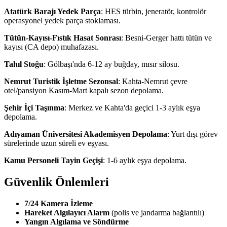
Atatürk Barajı Yedek Parça
: HES türbin, jeneratör, kontrolör
operasyonel yedek parça stoklaması.
Tütün-Kayısı-Fıstık Hasat Sonrası
: Besni-Gerger hattı tütün ve
kayısı (CA depo) muhafazası.
Tahıl Stoğu
: Gölbaşı'nda 6-12 ay buğday, mısır silosu.
Nemrut Turistik İşletme Sezonsal
: Kahta-Nemrut çevre
otel/pansiyon Kasım-Mart kapalı sezon depolama.
Şehir İçi Taşınma
: Merkez ve Kahta'da geçici 1-3 aylık eşya
depolama.
Adıyaman Üniversitesi Akademisyen Depolama
: Yurt dışı görev
sürelerinde uzun süreli ev eşyası.
Kamu Personeli Tayin Geçişi
: 1-6 aylık eşya depolama.
Güvenlik Önlemleri
7/24 Kamera İzleme
Hareket Algılayıcı Alarm
(polis ve jandarma bağlantılı)
Yangın Algılama ve Söndürme