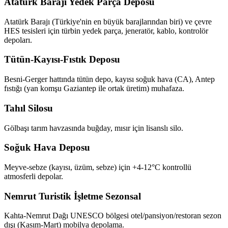
Atatürk Barajı Yedek Parça Deposu
Atatürk Barajı (Türkiye'nin en büyük barajlarından biri) ve çevre
HES tesisleri için türbin yedek parça, jeneratör, kablo, kontrolör
depoları.
Tütün-Kayısı-Fıstık Deposu
Besni-Gerger hattında tütün depo, kayısı soğuk hava (CA), Antep
fıstığı (yan komşu Gaziantep ile ortak üretim) muhafaza.
Tahıl Silosu
Gölbaşı tarım havzasında buğday, mısır için lisanslı silo.
Soğuk Hava Deposu
Meyve-sebze (kayısı, üzüm, sebze) için +4-12°C kontrollü
atmosferli depolar.
Nemrut Turistik İşletme Sezonsal
Kahta-Nemrut Dağı UNESCO bölgesi otel/pansiyon/restoran sezon
dışı (Kasım-Mart) mobilya depolama.