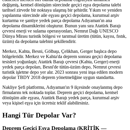
değişmiş, kentsel dönüşüm sürecinde geçici eşya depolama talebi
tarihsel zirvede bir noktaya ulaşmış bir şehirdir. Yıkım ve yeniden
yapılanma sürecinde aile eşyası geçici depolama, kurumsal arşiv
kurtarma ve şantiye yedek parça depolama Adıyaman'ın ana
depolama dinamiklerini oluşturur. Bunun yanı sıra Atatürk Barajı
çevresi enerji ve sulama operasyonları, Nemrut Dağı UNESCO
Dünya Mirası turistik bölgesi ve tarımsal üretim (tütün, kayısı, fıstık,
üzüm) da depolama talebini şekillendirir.
Merkez, Kahta, Besni, Gölbaşı, Çelikhan, Gerger başlıca depo
bölgeleridir. Merkez ve Kahta'da deprem sonrası geçici depolama
tesisleri yoğunlaştı; Atatürk Barajı çevresi (Kahta, Gerger) enerji
yedek parça depoları, Besni'de tütün-üzüm depo, Nemrut çevresi
turistik işletme depo yer alır. 2023 sonrası yeni inşa edilen modern
depolar TBDY 2018 deprem yönetmeliğine uygun standartta.
Nakliye Şefi platformu, Adıyaman'ın 9 ilçesinde onaylanmış depo
firmalarını tek noktada toplar. Deprem geçici depolama, kentsel
dönüşüm aile eşyası, Atatürk Barajı yedek parça, kurumsal arşiv
veya kişisel eşya için ücretsiz teklif alabilirsiniz.
Hangi Tür Depolar Var?
Deprem Geçici Eşya Depolama (KRİTİK —