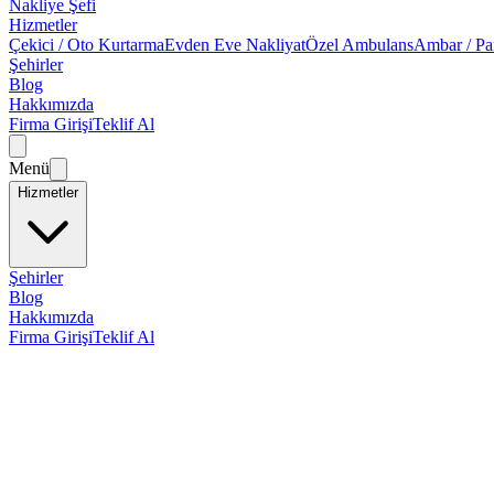
Nakliye Şefi
Hizmetler
Çekici / Oto Kurtarma
Evden Eve Nakliyat
Özel Ambulans
Ambar / Pa
Şehirler
Blog
Hakkımızda
Firma Girişi
Teklif Al
Menü
Hizmetler
Şehirler
Blog
Hakkımızda
Firma Girişi
Teklif Al