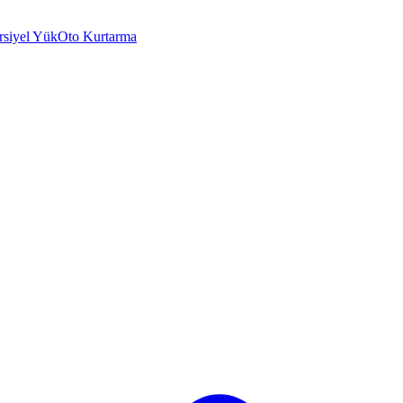
rsiyel Yük
Oto Kurtarma