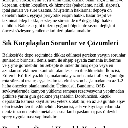
kapsamı, erişim koşulları, ek hizmetler (paketleme, nakil, sigorta),
iptal şartları ve süre uzatma. Müşterinin haklarına; depoya ön
denetim hakkı, eşyaya periyodik erişim hakkı, hasar tespit ve
tazminat talep hakkı, sözleşme süresinde m³ değişikliği hakkı
dahildir. Balıkesir gibi turizm yoğun bölgelerde sezon değişimi
öncesi sözleşme yenileme tarihleri planlanmalıdır.
Sık Karşılaşılan Sorunlar ve Çözümleri
Balıkesir'de depo seçiminde dikkat edilmesi gereken yaygın sorunlar
şunlardır: birincisi, deniz nemi ile ahşap eşyada zamanla küflenme
ve şişme görülebilir; bu sebeple iklimlendirilmiş depo veya en
azından sürekli nem kontrolü olan tesis tercih edilmelidir. İkincisi,
Edremit Körfezi yazlık taşımalarında yaz ortasında trafik yoğunluğu
rota süresini uzatır; eşya teslim takvimi sezon başlamadan en az 1-2
hafta önceden planlanmalıdır. Üçüncüsü, Bandırma OSB
sevkiyatlarında kamyon yükleme rampası rezervasyonu yapılmadan
gidilirse yarım gün gecikme yaşanabilir. Dördüncüsü, küçük
depolarda kamera kayıt süresi yetersiz olabilir; en az 30 günlük arşiv
olan tesisler tercih edilmelidir. Beşincisi, ada ve kıyı taşımalarında
deniz tuzu nedeniyle metal aksesuarlarda paslanma; pas önleyici
sprey uygulaması yapılmalıdır.