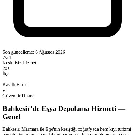
Son güncelleme:
6 Ağustos 2026
7/24
Kesintisiz Hizmet
20
+
İlçe
—
Kayıtlı Firma
✓
Güvenilir Hizmet
Balıkesir'de Eşya Depolama Hizmeti —
Genel
Balıkesir, Marmara ile Ege'nin kesiştiği coğrafyada hem kıyı turizmi
hem de güçlü bir sanayi tabanı barındıran bir şehir olduğu için eşya