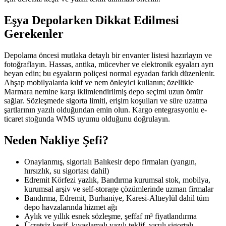
Eşya Depolarken Dikkat Edilmesi
Gerekenler
Depolama öncesi mutlaka detaylı bir envanter listesi hazırlayın ve
fotoğraflayın. Hassas, antika, mücevher ve elektronik eşyaları ayrı
beyan edin; bu eşyaların poliçesi normal eşyadan farklı düzenlenir.
Ahşap mobilyalarda kılıf ve nem önleyici kullanın; özellikle
Marmara nemine karşı iklimlendirilmiş depo seçimi uzun ömür
sağlar. Sözleşmede sigorta limiti, erişim koşulları ve süre uzatma
şartlarının yazılı olduğundan emin olun. Kargo entegrasyonlu e-
ticaret stoğunda WMS uyumu olduğunu doğrulayın.
Neden Nakliye Şefi?
Onaylanmış, sigortalı Balıkesir depo firmaları (yangın,
hırsızlık, su sigortası dahil)
Edremit Körfezi yazlık, Bandırma kurumsal stok, mobilya,
kurumsal arşiv ve self-storage çözümlerinde uzman firmalar
Bandırma, Edremit, Burhaniye, Karesi-Altıeylül dahil tüm
depo havzalarında hizmet ağı
Aylık ve yıllık esnek sözleşme, şeffaf m³ fiyatlandırma
Ücretsiz keşif, kıyaslamalı yazılı teklif, yazılı sigortalı