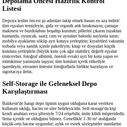
Depolama Öncesi Hazırlık Kontrol
Listesi
Depoya teslim öncesi şu adımları takip etmek hasarı en aza indirir:
tüm eşyaları temizleyin, gıda ve organik atık bırakmayın; çamaşır
makinesi ve buzdolabını boşaltıp kurutun; pillerini çıkarın (uzaktan
kumanda, oyuncak, saat); cam ve aynaları balonlu naylonla sarın;
mobilya ayaklarını söküp ayrı kutuya yerleştirin; kıyafetleri vakumlu
torbada veya sandık içinde paketleyin; kitap ve dosyaları küçük
kutulara yerleştirin (büyük kutu çok ağır olabilir); değerli eşyalar
(mücevher, fotoğraf albümü, önemli evrak) ayrı bir kutu yapın ve
mümkünse yanınızda taşıyın; tüm kutuları içerik etiketiyle
işaretleyin; envanter listesini fotoğraflarla birlikte hazırlayın ve
sigortacıya iletin.
Self-Storage ile Geleneksel Depo
Karşılaştırması
Balıkesir'de hangi depo tipinin uygun olduğuna karar verirken
kullanım sıklığı, hacim ve süre belirleyicidir. Self-storage'da kişi
kendi anahtarı veya şifresiyle 7/24 erişebilir, ünite kilidi müşteridedir,
firma içeride ne olduğunu bilmez. Genellikle 1-30 m³ aralığında
küçük-orta hacme uygundur; aylık ve esnek sözleşmeler standarttır.