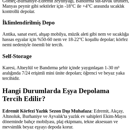
Gömeç-Burhaniye-Edremit zeytinyağı, Bandırma süt-tavuk ürünleri,
Manyas peynir gibi sektörler için -18°C ile +4°C arasında sıcaklık
kontrollü depolar.
İklimlendirilmiş Depo
Antika, sanat eseri, ahşap mobilya, müzik aleti gibi nem ve sıcaklığa
hassas eşyalar için %50-60 nem ve 18-22°C koşullu depolar; körfez
nemi nedeniyle önemli bir tercih.
Self-Storage
Karesi, Altıeylül ve Bandırma şehir içinde yaygınlaşan 1-30 m³
aralığında 7/24 erişimli mini ünite depoları; öğrenci ve beyaz yaka
tercihidir.
Hangi Durumlarda Eşya Depolama
Tercih Edilir?
Edremit Körfezi Yazlık Sezon Dışı Muhafaza
: Edremit, Akçay,
Altınoluk, Burhaniye ve Ayvalık'ta yazlık ev sahipleri Ekim-Mayıs
döneminde bahçe mobilyası, plaj ekipmanı, tekne aksesuarı ve
mevsimlik beyaz eşyayı depoda korur.