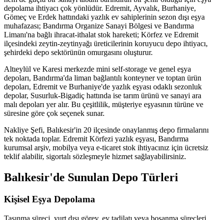
depolama ihtiyacı çok yönlüdür. Edremit, Ayvalık, Burhaniye,
Gömeç ve Erdek hattındaki yazlık ev sahiplerinin sezon dışı eşya
muhafazası; Bandırma Organize Sanayi Bölgesi ve Bandırma
Limanı'na bağlı ihracat-ithalat stok hareketi; Körfez ve Edremit
ilçesindeki zeytin-zeytinyağı üreticilerinin koruyucu depo ihtiyacı,
şehirdeki depo sektörünün omurgasını oluşturur.
Altıeylül ve Karesi merkezde mini self-storage ve genel eşya
depoları, Bandırma'da liman bağlantılı konteyner ve toptan ürün
depoları, Edremit ve Burhaniye'de yazlık eşyası odaklı sezonluk
depolar, Susurluk-Bigadiç hattında ise tarım ürünü ve sanayi ara
malı depoları yer alır. Bu çeşitlilik, müşteriye eşyasının türüne ve
süresine göre çok seçenek sunar.
Nakliye Şefi, Balıkesir'in 20 ilçesinde onaylanmış depo firmalarını
tek noktada toplar. Edremit Körfezi yazlık eşyası, Bandırma
kurumsal arşiv, mobilya veya e-ticaret stok ihtiyacınız için ücretsiz
teklif alabilir, sigortalı sözleşmeyle hizmet sağlayabilirsiniz.
Balıkesir'de Sunulan Depo Türleri
Kişisel Eşya Depolama
Taşınma süreci, yurt dışı görev, ev tadilatı veya boşanma süreçleri