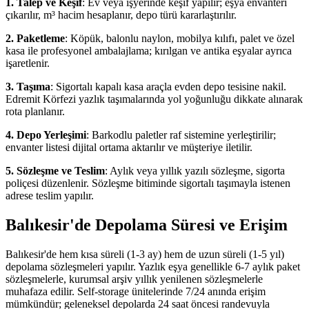
1. Talep ve Keşif
: Ev veya işyerinde keşif yapılır; eşya envanteri
çıkarılır, m³ hacim hesaplanır, depo türü kararlaştırılır.
2. Paketleme
: Köpük, balonlu naylon, mobilya kılıfı, palet ve özel
kasa ile profesyonel ambalajlama; kırılgan ve antika eşyalar ayrıca
işaretlenir.
3. Taşıma
: Sigortalı kapalı kasa araçla evden depo tesisine nakil.
Edremit Körfezi yazlık taşımalarında yol yoğunluğu dikkate alınarak
rota planlanır.
4. Depo Yerleşimi
: Barkodlu paletler raf sistemine yerleştirilir;
envanter listesi dijital ortama aktarılır ve müşteriye iletilir.
5. Sözleşme ve Teslim
: Aylık veya yıllık yazılı sözleşme, sigorta
poliçesi düzenlenir. Sözleşme bitiminde sigortalı taşımayla istenen
adrese teslim yapılır.
Balıkesir'de Depolama Süresi ve Erişim
Balıkesir'de hem kısa süreli (1-3 ay) hem de uzun süreli (1-5 yıl)
depolama sözleşmeleri yapılır. Yazlık eşya genellikle 6-7 aylık paket
sözleşmelerle, kurumsal arşiv yıllık yenilenen sözleşmelerle
muhafaza edilir. Self-storage ünitelerinde 7/24 anında erişim
mümkündür; geleneksel depolarda 24 saat öncesi randevuyla