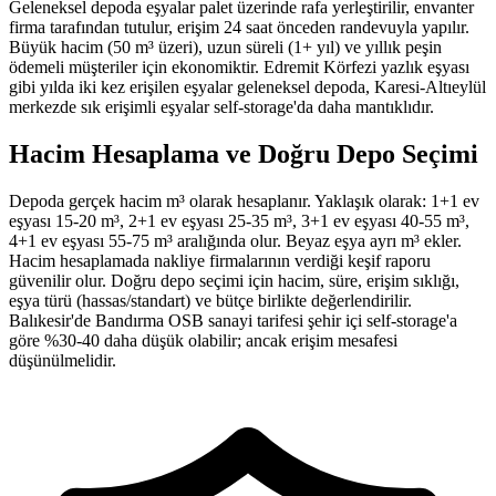
Geleneksel depoda eşyalar palet üzerinde rafa yerleştirilir, envanter
firma tarafından tutulur, erişim 24 saat önceden randevuyla yapılır.
Büyük hacim (50 m³ üzeri), uzun süreli (1+ yıl) ve yıllık peşin
ödemeli müşteriler için ekonomiktir. Edremit Körfezi yazlık eşyası
gibi yılda iki kez erişilen eşyalar geleneksel depoda, Karesi-Altıeylül
merkezde sık erişimli eşyalar self-storage'da daha mantıklıdır.
Hacim Hesaplama ve Doğru Depo Seçimi
Depoda gerçek hacim m³ olarak hesaplanır. Yaklaşık olarak: 1+1 ev
eşyası 15-20 m³, 2+1 ev eşyası 25-35 m³, 3+1 ev eşyası 40-55 m³,
4+1 ev eşyası 55-75 m³ aralığında olur. Beyaz eşya ayrı m³ ekler.
Hacim hesaplamada nakliye firmalarının verdiği keşif raporu
güvenilir olur. Doğru depo seçimi için hacim, süre, erişim sıklığı,
eşya türü (hassas/standart) ve bütçe birlikte değerlendirilir.
Balıkesir'de Bandırma OSB sanayi tarifesi şehir içi self-storage'a
göre %30-40 daha düşük olabilir; ancak erişim mesafesi
düşünülmelidir.