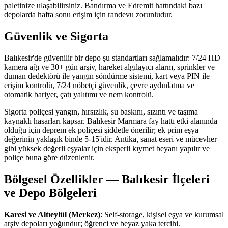
paletinize ulaşabilirsiniz. Bandırma ve Edremit hattındaki bazı
depolarda hafta sonu erişim için randevu zorunludur.
Güvenlik ve Sigorta
Balıkesir'de güvenilir bir depo şu standartları sağlamalıdır: 7/24 HD
kamera ağı ve 30+ gün arşiv, hareket algılayıcı alarm, sprinkler ve
duman dedektörü ile yangın söndürme sistemi, kart veya PIN ile
erişim kontrolü, 7/24 nöbetçi güvenlik, çevre aydınlatma ve
otomatik bariyer, çatı yalıtımı ve nem kontrolü.
Sigorta poliçesi yangın, hırsızlık, su baskını, sızıntı ve taşıma
kaynaklı hasarları kapsar. Balıkesir Marmara fay hattı etki alanında
olduğu için deprem ek poliçesi şiddetle önerilir; ek prim eşya
değerinin yaklaşık binde 5-15'idir. Antika, sanat eseri ve mücevher
gibi yüksek değerli eşyalar için eksperli kıymet beyanı yapılır ve
poliçe buna göre düzenlenir.
Bölgesel Özellikler — Balıkesir İlçeleri
ve Depo Bölgeleri
Karesi ve Altıeylül (Merkez)
: Self-storage, kişisel eşya ve kurumsal
arşiv depoları yoğundur; öğrenci ve beyaz yaka tercihi.