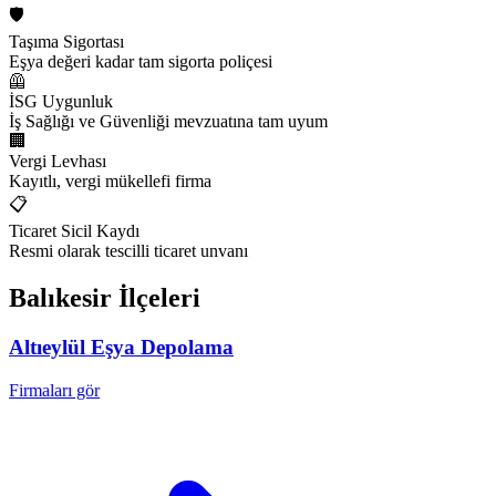
🛡️
Taşıma Sigortası
Eşya değeri kadar tam sigorta poliçesi
🦺
İSG Uygunluk
İş Sağlığı ve Güvenliği mevzuatına tam uyum
🏢
Vergi Levhası
Kayıtlı, vergi mükellefi firma
📋
Ticaret Sicil Kaydı
Resmi olarak tescilli ticaret unvanı
Balıkesir
İlçeleri
Altıeylül
Eşya Depolama
Firmaları gör