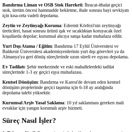
Bandırma Liman ve OSB Stok Hareketi
: İhracat-ithalat geçici
stok, üretim öncesi hammadde bekletme, ihale sonrası bayi sevkiyatı
için kısa-orta vadeli depolama.
Zeytin ve Zeytinyağı Koruma
: Edremit Körfezi'nin zeytinyağı
üreticileri, hasat sonrası ürünü ışık ve sıcaklıktan koruyacak özel
koşullarda depolar; kurumsal alıcıya satışa kadar muhafaza edilir.
Yurt Dışı Atama / Eğitim
: Bandırma 17 Eylül Üniversitesi ve
Balıkesir Üniversitesi akademisyenlerinin yurt dışı görevleri ya da
Almanya'ya geri dönüş süreçlerinde uzun süreli ev eşyası depolama.
Ev Tadilatı
: Şehir merkezinde ve eski mahallelerdeki tadilat
süreçlerinde 1-3 ay geçici eşya muhafazası.
Kentsel Dönüşüm
: Bandırma ve Karesi'de devam eden kentsel
dönüşüm projelerinde geçici taşınma için 6-18 ay aralığında
depolama talebi yüksektir.
Kurumsal Arşiv Yasal Saklama
: 10 yıl saklanması gereken mali
evraklar için yangın korumalı arşiv hizmeti.
Süreç Nasıl İşler?