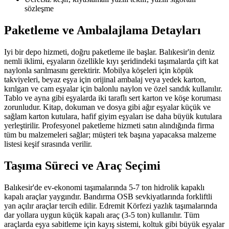
sözleşme
Paketleme ve Ambalajlama Detayları
Iyi bir depo hizmeti, doğru paketleme ile başlar. Balıkesir'in deniz
nemli iklimi, eşyaların özellikle kıyı şeridindeki taşımalarda çift kat
naylonla sarılmasını gerektirir. Mobilya köşeleri için köpük
takviyeleri, beyaz eşya için orijinal ambalaj veya yedek karton,
kırılgan ve cam eşyalar için balonlu naylon ve özel sandık kullanılır.
Tablo ve ayna gibi eşyalarda iki taraflı sert karton ve köşe koruması
zorunludur. Kitap, dokuman ve dosya gibi ağır eşyalar küçük ve
sağlam karton kutulara, hafif giyim eşyaları ise daha büyük kutulara
yerleştirilir. Profesyonel paketleme hizmeti satın alındığında firma
tüm bu malzemeleri sağlar; müşteri tek başına yapacaksa malzeme
listesi keşif sırasında verilir.
Taşıma Süreci ve Araç Seçimi
Balıkesir'de ev-ekonomi taşımalarında 5-7 ton hidrolik kapaklı
kapalı araçlar yaygındır. Bandırma OSB sevkiyatlarında forkliftli
yan açılır araçlar tercih edilir. Edremit Körfezi yazlık taşımalarında
dar yollara uygun küçük kapalı araç (3-5 ton) kullanılır. Tüm
araçlarda eşya sabitleme için kayış sistemi, koltuk gibi büyük eşyalar