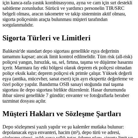
için kanca-rafa-yastık kombinasyonu, ayna ve cam için sırt destekli
sabitleme zorunludur. Sürücü ve yardımcı personelin TIR/SRC
belgeli olması, aracın takometre ve takip sisteminin aktif olması,
sigorta poliçesinin araçta bulunması müşteri tarafından
sorgulanmalıdır.
Sigorta Türleri ve Limitleri
Balıkesir'de standart depo sigortası genellikle eşya değerinin
tamamını kapsar; ancak limit kontrol edilmelidir. Tüm risk (all-risk)
poliçesi yangın, hırsızlık, su, sel, fırtına, taşıma ve düşürme hasarını
içerir. Marmara fay etki bölgesi olarak deprem ek poliçesi olmadan
poliçe eksik kalır; deprem poliçesi ek primle çalışır. Yüksek değerli
eşya (antika, mücevher, sanat eseri) için ayrı ekspertiz değerleme ve
özel poliçe yapılır. Bandırma OSB sanayi stoğunda mal taşıma
sigortası ile depo sigortası birlikte düzenlenir. Hasar durumunda
ihbar süresi genellikle 7 gündür; envanter ve fotoğraflarla beraber
tazminat dosyası açılır.
Müşteri Hakları ve Sözleşme Şartları
Depo sözleşmesi yazılı yapılır ve şu kalemler mutlaka bulunur:
depolanacak eşya envanteri, hacim (m³), depo türü ve adresi,
sözleşme süresi, aylık veya yıllık tutar, ödeme planı, sigorta limit ve