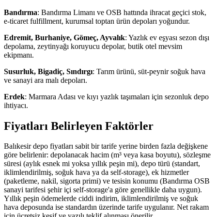
Bandırma
: Bandırma Limanı ve OSB hattında ihracat geçici stok,
e-ticaret fulfillment, kurumsal toptan ürün depoları yoğundur.
Edremit, Burhaniye, Gömeç, Ayvalık
: Yazlık ev eşyası sezon dışı
depolama, zeytinyağı koruyucu depolar, butik otel mevsim
ekipmanı.
Susurluk, Bigadiç, Sındırgı
: Tarım ürünü, süt-peynir soğuk hava
ve sanayi ara malı depoları.
Erdek
: Marmara Adası ve kıyı yazlık taşımaları için sezonluk depo
ihtiyacı.
Fiyatları Belirleyen Faktörler
Balıkesir depo fiyatları sabit bir tarife yerine birden fazla değişkene
göre belirlenir: depolanacak hacim (m³ veya kasa boyutu), sözleşme
süresi (aylık esnek mi yoksa yıllık peşin mi), depo türü (standart,
iklimlendirilmiş, soğuk hava ya da self-storage), ek hizmetler
(paketleme, nakil, sigorta primi) ve tesisin konumu (Bandırma OSB
sanayi tarifesi şehir içi self-storage'a göre genellikle daha uygun).
Yıllık peşin ödemelerde ciddi indirim, iklimlendirilmiş ve soğuk
hava deposunda ise standardın üzerinde tarife uygulanır. Net rakam
için ücretsiz keşif ve yazılı teklif alınması önerilir.