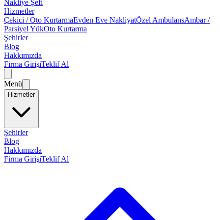
Nakliye Şefi
Hizmetler
Çekici / Oto Kurtarma
Evden Eve Nakliyat
Özel Ambulans
Ambar /
Parsiyel Yük
Oto Kurtarma
Şehirler
Blog
Hakkımızda
Firma Girişi
Teklif Al
Menü
Hizmetler
Şehirler
Blog
Hakkımızda
Firma Girişi
Teklif Al