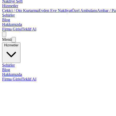
Nakliye Şefi
Hizmetler
Çekici / Oto Kurtarma
Evden Eve Nakliyat
Özel Ambulans
Ambar / Pa
Şehirler
Blog
Hakkımızda
Firma Girişi
Teklif Al
Menü
Hizmetler
Şehirler
Blog
Hakkımızda
Firma Girişi
Teklif Al