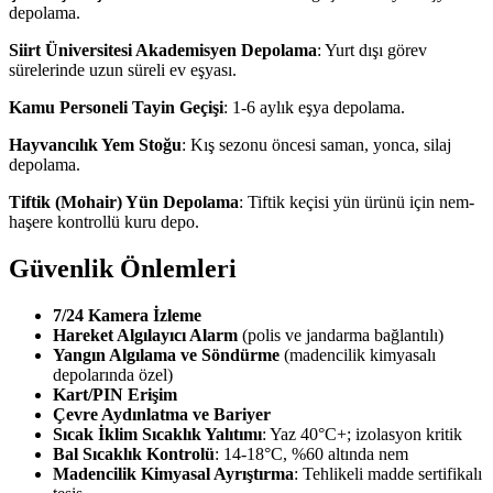
depolama.
Siirt Üniversitesi Akademisyen Depolama
: Yurt dışı görev
sürelerinde uzun süreli ev eşyası.
Kamu Personeli Tayin Geçişi
: 1-6 aylık eşya depolama.
Hayvancılık Yem Stoğu
: Kış sezonu öncesi saman, yonca, silaj
depolama.
Tiftik (Mohair) Yün Depolama
: Tiftik keçisi yün ürünü için nem-
haşere kontrollü kuru depo.
Güvenlik Önlemleri
7/24 Kamera İzleme
Hareket Algılayıcı Alarm
(polis ve jandarma bağlantılı)
Yangın Algılama ve Söndürme
(madencilik kimyasalı
depolarında özel)
Kart/PIN Erişim
Çevre Aydınlatma ve Bariyer
Sıcak İklim Sıcaklık Yalıtımı
: Yaz 40°C+; izolasyon kritik
Bal Sıcaklık Kontrolü
: 14-18°C, %60 altında nem
Madencilik Kimyasal Ayrıştırma
: Tehlikeli madde sertifikalı