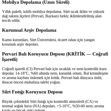
Mobilya Depolama (Uzun Süreli)
Yıllık paletli, kılıflı mobilya depolama. Siirt sıcak iklim ve yüksek
dağ rakımı ilçeleri (Pervari, Baykan) farklı; iklimlendirilmiş alan
tercih edilir.
Kurumsal Arşiv Depolama
Kamu kurumları, Siirt Üniversitesi, ticaret odası için yangın
korumalı arşiv depoları.
Pervari Balı Koruyucu Deposu (KRİTİK — Coğrafi
İşaretli)
Coğrafi işaretli (CI) Pervari balı için sıcaklık ve nem kontrollü kuru
depolar. 14-18°C, %60 altında nem, karanlık ortam. Bal kristalleşme
ve aroma kaybını önlemek için kritik. Pervari balı dünyaca ünlü;
ihracat öncesi muhafaza talebi yoğun.
Siirt Fıstığı Koruyucu Deposu
Büyük çekirdekli Siirt fıstığı için kontrollü atmosferli (CA) ve
normal soğuk hava (NA) depoları. +5-10°C, %50-60 nem; aroma
kaybı ve böcek riski önlemi.