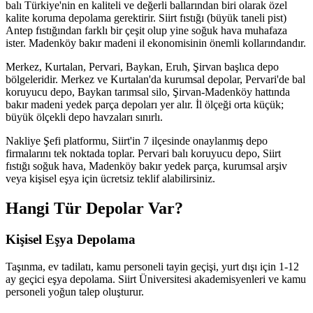
balı Türkiye'nin en kaliteli ve değerli ballarından biri olarak özel
kalite koruma depolama gerektirir. Siirt fıstığı (büyük taneli pist)
Antep fıstığından farklı bir çeşit olup yine soğuk hava muhafaza
ister. Madenköy bakır madeni il ekonomisinin önemli kollarındandır.
Merkez, Kurtalan, Pervari, Baykan, Eruh, Şirvan başlıca depo
bölgeleridir. Merkez ve Kurtalan'da kurumsal depolar, Pervari'de bal
koruyucu depo, Baykan tarımsal silo, Şirvan-Madenköy hattında
bakır madeni yedek parça depoları yer alır. İl ölçeği orta küçük;
büyük ölçekli depo havzaları sınırlı.
Nakliye Şefi platformu, Siirt'in 7 ilçesinde onaylanmış depo
firmalarını tek noktada toplar. Pervari balı koruyucu depo, Siirt
fıstığı soğuk hava, Madenköy bakır yedek parça, kurumsal arşiv
veya kişisel eşya için ücretsiz teklif alabilirsiniz.
Hangi Tür Depolar Var?
Kişisel Eşya Depolama
Taşınma, ev tadilatı, kamu personeli tayin geçişi, yurt dışı için 1-12
ay geçici eşya depolama. Siirt Üniversitesi akademisyenleri ve kamu
personeli yoğun talep oluşturur.