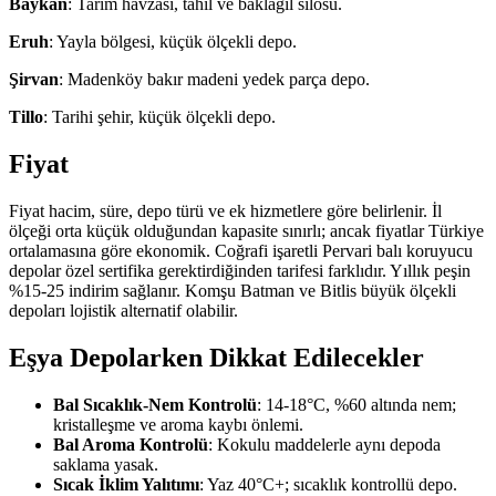
Baykan
: Tarım havzası, tahıl ve baklagil silosu.
Eruh
: Yayla bölgesi, küçük ölçekli depo.
Şirvan
: Madenköy bakır madeni yedek parça depo.
Tillo
: Tarihi şehir, küçük ölçekli depo.
Fiyat
Fiyat hacim, süre, depo türü ve ek hizmetlere göre belirlenir. İl
ölçeği orta küçük olduğundan kapasite sınırlı; ancak fiyatlar Türkiye
ortalamasına göre ekonomik. Coğrafi işaretli Pervari balı koruyucu
depolar özel sertifika gerektirdiğinden tarifesi farklıdır. Yıllık peşin
%15-25 indirim sağlanır. Komşu Batman ve Bitlis büyük ölçekli
depoları lojistik alternatif olabilir.
Eşya Depolarken Dikkat Edilecekler
Bal Sıcaklık-Nem Kontrolü
: 14-18°C, %60 altında nem;
kristalleşme ve aroma kaybı önlemi.
Bal Aroma Kontrolü
: Kokulu maddelerle aynı depoda
saklama yasak.
Sıcak İklim Yalıtımı
: Yaz 40°C+; sıcaklık kontrollü depo.