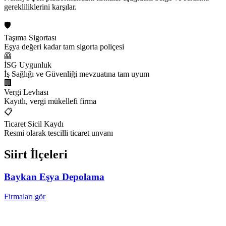
gerekliliklerini karşılar.
🛡️
Taşıma Sigortası
Eşya değeri kadar tam sigorta poliçesi
🦺
İSG Uygunluk
İş Sağlığı ve Güvenliği mevzuatına tam uyum
🏢
Vergi Levhası
Kayıtlı, vergi mükellefi firma
📋
Ticaret Sicil Kaydı
Resmi olarak tescilli ticaret unvanı
Siirt
İlçeleri
Baykan
Eşya Depolama
Firmaları gör