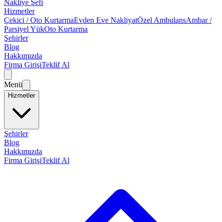
Nakliye Şefi
Hizmetler
Çekici / Oto Kurtarma
Evden Eve Nakliyat
Özel Ambulans
Ambar /
Parsiyel Yük
Oto Kurtarma
Şehirler
Blog
Hakkımızda
Firma Girişi
Teklif Al
Menü
Hizmetler
Şehirler
Blog
Hakkımızda
Firma Girişi
Teklif Al