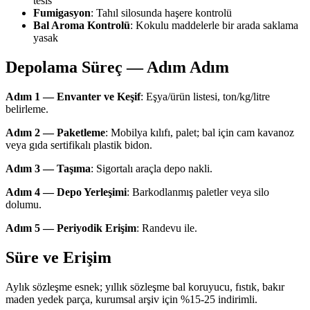
tesis
Fumigasyon
: Tahıl silosunda haşere kontrolü
Bal Aroma Kontrolü
: Kokulu maddelerle bir arada saklama
yasak
Depolama Süreç — Adım Adım
Adım 1 — Envanter ve Keşif
: Eşya/ürün listesi, ton/kg/litre
belirleme.
Adım 2 — Paketleme
: Mobilya kılıfı, palet; bal için cam kavanoz
veya gıda sertifikalı plastik bidon.
Adım 3 — Taşıma
: Sigortalı araçla depo nakli.
Adım 4 — Depo Yerleşimi
: Barkodlanmış paletler veya silo
dolumu.
Adım 5 — Periyodik Erişim
: Randevu ile.
Süre ve Erişim
Aylık sözleşme esnek; yıllık sözleşme bal koruyucu, fıstık, bakır
maden yedek parça, kurumsal arşiv için %15-25 indirimli.