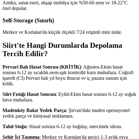
Antika, sanat eseri, ahşap mobilya için %50-60 nem ve 18-22°C
özel depolar.
Self-Storage (Sınırlı)
Merkez ve Kurtalan'da küçük ölçekli 7/24 erişimli mini ünite.
Siirt'te Hangi Durumlarda Depolama
Tercih Edilir?
Pervari Balı Hasat Sonrası (KRİTİK)
: Ağustos-Ekim hasat
sonrası 6-12 ay sıcaklık-nem-ışık kontrollü kuru muhafaza. Coğrafi
işaretli (CI) Pervari balı yıl boyu ihracat ve iç pazara sunum için
kritik.
Siirt Fıstığı Hasat Sonrası
: Eylül-Ekim hasat sonrası 6-12 ay soğuk
hava muhafaza.
Madenköy Bakır Yedek Parça
: Şirvan'daki maden operasyonel
yedek parça ve kimyasal stoklaması.
Tahıl Stoğu
: Hasat sonrası 6-12 ay buğday, mercimek silosu.
Şehir İçi Taşınma
: Merkez ve Kurtalan'da geçici 1-3 aylık eşya