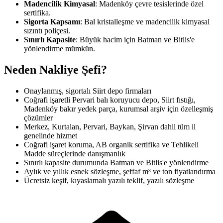
Madencilik Kimyasal
: Madenköy çevre tesislerinde özel
sertifika.
Sigorta Kapsamı
: Bal kristalleşme ve madencilik kimyasal
sızıntı poliçesi.
Sınırlı Kapasite
: Büyük hacim için Batman ve Bitlis'e
yönlendirme mümkün.
Neden Nakliye Şefi?
Onaylanmış, sigortalı Siirt depo firmaları
Coğrafi işaretli Pervari balı koruyucu depo, Siirt fıstığı,
Madenköy bakır yedek parça, kurumsal arşiv için özelleşmiş
çözümler
Merkez, Kurtalan, Pervari, Baykan, Şirvan dahil tüm il
genelinde hizmet
Coğrafi işaret koruma, AB organik sertifika ve Tehlikeli
Madde süreçlerinde danışmanlık
Sınırlı kapasite durumunda Batman ve Bitlis'e yönlendirme
Aylık ve yıllık esnek sözleşme, şeffaf m³ ve ton fiyatlandırma
Ücretsiz keşif, kıyaslamalı yazılı teklif, yazılı sözleşme