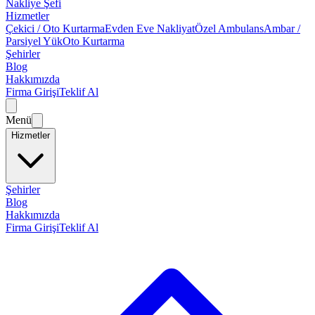
Nakliye Şefi
Hizmetler
Çekici / Oto Kurtarma
Evden Eve Nakliyat
Özel Ambulans
Ambar /
Parsiyel Yük
Oto Kurtarma
Şehirler
Blog
Hakkımızda
Firma Girişi
Teklif Al
Menü
Hizmetler
Şehirler
Blog
Hakkımızda
Firma Girişi
Teklif Al