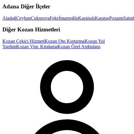
Adana
Diğer İlçeler
Aladağ
Ceyhan
Çukurova
Feke
İmamoğlu
Karaisalı
Karataş
Pozantı
Saimb
Diğer
Kozan
Hizmetleri
Kozan
Çekici Hizmeti
Kozan
Oto Kurtarma
Kozan
Yol
Yardım
Kozan
Vinç Kiralama
Kozan
Özel Ambulans