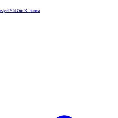
rsiyel Yük
Oto Kurtarma