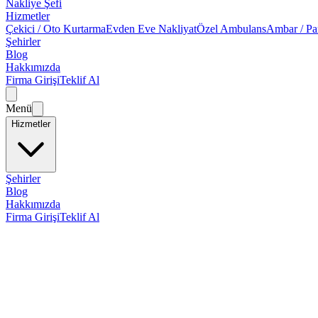
Nakliye Şefi
Hizmetler
Çekici / Oto Kurtarma
Evden Eve Nakliyat
Özel Ambulans
Ambar / Pa
Şehirler
Blog
Hakkımızda
Firma Girişi
Teklif Al
Menü
Hizmetler
Şehirler
Blog
Hakkımızda
Firma Girişi
Teklif Al