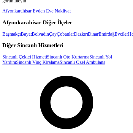
görüntüleyin
Afyonkarahisar
Evden Eve Nakliyat
Afyonkarahisar
Diğer İlçeler
Başmakçı
Bayat
Bolvadin
Çay
Çobanlar
Dazkırı
Dinar
Emirdağ
Evciler
Ho
Diğer
Sincanlı
Hizmetleri
Sincanlı
Çekici Hizmeti
Sincanlı
Oto Kurtarma
Sincanlı
Yol
Yardım
Sincanlı
Vinç Kiralama
Sincanlı
Özel Ambulans