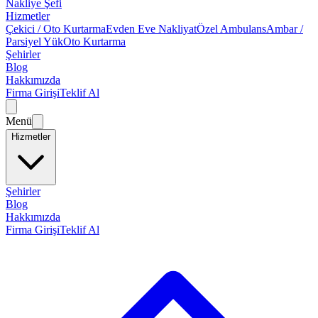
Nakliye Şefi
Hizmetler
Çekici / Oto Kurtarma
Evden Eve Nakliyat
Özel Ambulans
Ambar /
Parsiyel Yük
Oto Kurtarma
Şehirler
Blog
Hakkımızda
Firma Girişi
Teklif Al
Menü
Hizmetler
Şehirler
Blog
Hakkımızda
Firma Girişi
Teklif Al