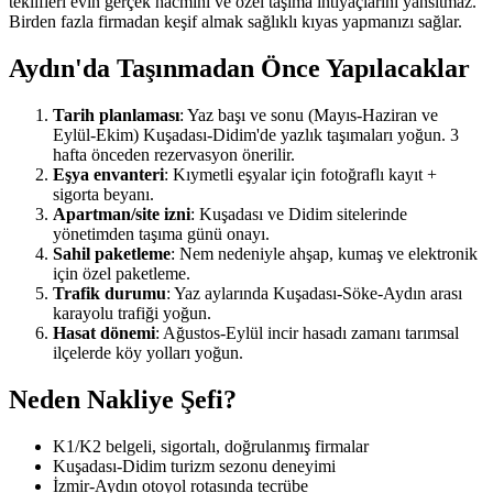
teklifleri evin gerçek hacmini ve özel taşıma ihtiyaçlarını yansıtmaz.
Birden fazla firmadan keşif almak sağlıklı kıyas yapmanızı sağlar.
Aydın'da Taşınmadan Önce Yapılacaklar
Tarih planlaması
: Yaz başı ve sonu (Mayıs-Haziran ve
Eylül-Ekim) Kuşadası-Didim'de yazlık taşımaları yoğun. 3
hafta önceden rezervasyon önerilir.
Eşya envanteri
: Kıymetli eşyalar için fotoğraflı kayıt +
sigorta beyanı.
Apartman/site izni
: Kuşadası ve Didim sitelerinde
yönetimden taşıma günü onayı.
Sahil paketleme
: Nem nedeniyle ahşap, kumaş ve elektronik
için özel paketleme.
Trafik durumu
: Yaz aylarında Kuşadası-Söke-Aydın arası
karayolu trafiği yoğun.
Hasat dönemi
: Ağustos-Eylül incir hasadı zamanı tarımsal
ilçelerde köy yolları yoğun.
Neden Nakliye Şefi?
K1/K2 belgeli, sigortalı, doğrulanmış firmalar
Kuşadası-Didim turizm sezonu deneyimi
İzmir-Aydın otoyol rotasında tecrübe