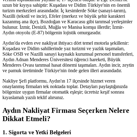
uzun bir kıyıya sahiptir: Kuşadası ve Didim Türkiye'nin en önemli
turizm merkezleri arasındadır. İç kesimlerde Söke (sanayi-tarım),
Nazilli (tekstil ve incir), Efeler (merkez ve büyük şehir karakteri
kazanmış ana ilçe), Bozdoğan ve Karacasu gibi tarımsal yerleşimler
bulunur. İzmir, Denizli, Muğla ve Manisa komşu illerdir; İzmir-
Aydın otoyolu (E-87) bölgenin lojistik omurgasıdır.
Aydın'da evden eve nakliyat ihtiyacı dört temel motorla şekillenir:
Kuşadası ve Didim sahillerinde yaz turizmi ve yazlık taşımaları,
Söke OSB ve Nazilli sanayi kaynaklı kurumsal personel transferleri,
Aydın Adnan Menderes Üniversitesi öğrenci hareketi, Büyük
Menderes Ovası tarımsal hasat dönemi taşımaları. Aydın incir, zeytin
ve pamuk üretiminde Türkiye'nin önde gelen illeri arasındadır.
Nakliye Şefi platformu, Aydın'ın 17 ilçesinde hizmet veren
onaylanmış firmaları tek noktada toplar. Detayları paylaştığınızda
bölgenize uygun firmalar otomatik eşleşir; ücretsiz keşif sonrası
kıyaslamalı yazılı teklif alırsınız.
Aydın Nakliyat Firması Seçerken Nelere
Dikkat Etmeli?
1. Sigorta ve Yetki Belgeleri