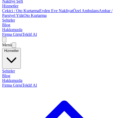
Nakliye Şefi
Hizmetler
Çekici / Oto Kurtarma
Evden Eve Nakliyat
Özel Ambulans
Ambar /
Parsiyel Yük
Oto Kurtarma
Şehirler
Blog
Hakkımızda
Firma Girişi
Teklif Al
Menü
Hizmetler
Şehirler
Blog
Hakkımızda
Firma Girişi
Teklif Al