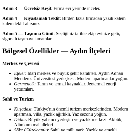
Adım 3 — Ücretsiz Keşif
: Firma evi yerinde inceler.
Adım 4 — Kıyaslamalı Teklif
: Birden fazla firmadan yazılı kalem
kalem teklif alırsınız.
Adım 5 — Taşınma Günü
: Seçtiğiniz tarihte ekip evinize gelir,
sigortalı taşımayı tamamlar.
Bölgesel Özellikler — Aydın İlçeleri
Merkez ve Çevresi
Efeler
: İdari merkez ve büyük şehir karakteri. Aydın Adnan
Menderes Üniversitesi yerleşkesi. Modern apartmanlar yoğun.
Germencik
: Tarım ve termal kaynaklar. Jeotermal enerji
yatırımları.
Sahil ve Turizm
Kuşadası
: Türkiye'nin önemli turizm merkezlerinden. Modern
apartman, villa, yazlık ağırlıklı. Yaz sezonu yoğun.
Didim
: Büyük yabancı yerleşim ve yazlık merkezi. Akbük,
Altınkum mahalleleri.
Söke (Güzelçamlı)
: Sahil ve milli park. Yazlık ve emekli