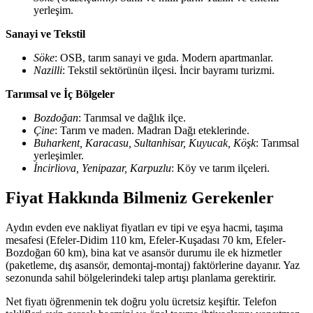
yerleşim.
Sanayi ve Tekstil
Söke
: OSB, tarım sanayi ve gıda. Modern apartmanlar.
Nazilli
: Tekstil sektörünün ilçesi. İncir bayramı turizmi.
Tarımsal ve İç Bölgeler
Bozdoğan
: Tarımsal ve dağlık ilçe.
Çine
: Tarım ve maden. Madran Dağı eteklerinde.
Buharkent, Karacasu, Sultanhisar, Kuyucak, Köşk
: Tarımsal
yerleşimler.
İncirliova, Yenipazar, Karpuzlu
: Köy ve tarım ilçeleri.
Fiyat Hakkında Bilmeniz Gerekenler
Aydın evden eve nakliyat fiyatları ev tipi ve eşya hacmi, taşıma
mesafesi (Efeler-Didim 110 km, Efeler-Kuşadası 70 km, Efeler-
Bozdoğan 60 km), bina kat ve asansör durumu ile ek hizmetler
(paketleme, dış asansör, demontaj-montaj) faktörlerine dayanır. Yaz
sezonunda sahil bölgelerindeki talep artışı planlama gerektirir.
Net fiyatı öğrenmenin tek doğru yolu ücretsiz keşiftir. Telefon