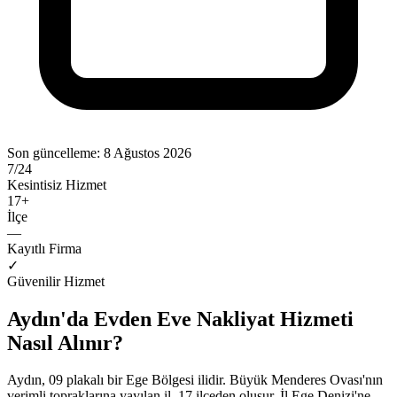
Son güncelleme:
8 Ağustos 2026
7/24
Kesintisiz Hizmet
17
+
İlçe
—
Kayıtlı Firma
✓
Güvenilir Hizmet
Aydın'da Evden Eve Nakliyat Hizmeti
Nasıl Alınır?
Aydın, 09 plakalı bir Ege Bölgesi ilidir. Büyük Menderes Ovası'nın
verimli topraklarına yayılan il, 17 ilçeden oluşur. İl Ege Denizi'ne