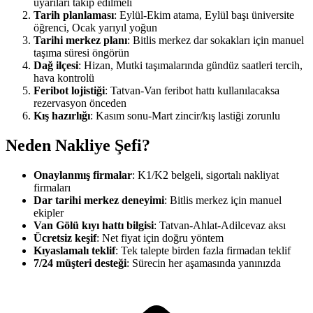
uyarıları takip edilmeli
Tarih planlaması
: Eylül-Ekim atama, Eylül başı üniversite
öğrenci, Ocak yarıyıl yoğun
Tarihi merkez planı
: Bitlis merkez dar sokakları için manuel
taşıma süresi öngörün
Dağ ilçesi
: Hizan, Mutki taşımalarında gündüz saatleri tercih,
hava kontrolü
Feribot lojistiği
: Tatvan-Van feribot hattı kullanılacaksa
rezervasyon önceden
Kış hazırlığı
: Kasım sonu-Mart zincir/kış lastiği zorunlu
Neden Nakliye Şefi?
Onaylanmış firmalar
: K1/K2 belgeli, sigortalı nakliyat
firmaları
Dar tarihi merkez deneyimi
: Bitlis merkez için manuel
ekipler
Van Gölü kıyı hattı bilgisi
: Tatvan-Ahlat-Adilcevaz aksı
Ücretsiz keşif
: Net fiyat için doğru yöntem
Kıyaslamalı teklif
: Tek talepte birden fazla firmadan teklif
7/24 müşteri desteği
: Sürecin her aşamasında yanınızda