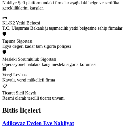
Nakliye Şefi platformundaki firmalar aşağıdaki belge ve sertifika
gerekliliklerini karşılar.
📜
K1/K2 Yetki Belgesi
T.C. Ulaştırma Bakanlığı taşımacılık yetki belgesine sahip firmalar
🛡️
Taşıma Sigortası
Eşya değeri kadar tam sigorta poliçesi
🛡️
Mesleki Sorumluluk Sigortası
Operasyonel hatalara karşı mesleki sigorta koruması
🏢
Vergi Levhası
Kayıtlı, vergi mükellefi firma
📋
Ticaret Sicil Kaydı
Resmi olarak tescilli ticaret unvanı
Bitlis
İlçeleri
Adilcevaz
Evden Eve Nakliyat