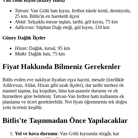
Van Gölü Kıyısı (Kuzey Hattı)
Tatvan
: Van Gölü batı kıyısı, feribot iskele kenti, demiryolu,
25 km. Bitlis'in en hareketli ilçesi
Ahlat
: Selçuklu mezar taşları, tarihi, göl kıyısı, 75 km
Adilcevaz
: Süphan Dağı eteği, göl kıyısı, 110 km
Güney Dağlık İlçeler
Hizan
: Dağlık, kırsal, 95 km
Mutki
: Dağlık batı, 75 km
Fiyat Hakkında Bilmeniz Gerekenler
Bitlis evden eve nakliyat fiyatları eşya hacmi, mesafe (özellikle
Adilcevaz, Ahlat, Hizan gibi uzak ilçeler), dar tarihi merkez ek
manuel taşıma, kış koşulları, bina kat-asansör durumu ve ek
hizmetlere göre belirlenir. Tatvan-Van feribot hattı kullanımı ek
planlama ve ücret gerektirebilir. Net fiyatı öğrenmenin tek doğru
yolu ücretsiz keşiftir.
Bitlis'te Taşınmadan Önce Yapılacaklar
Yol ve hava durumu
: Van Gölü kıyısında rüzgâr, kar