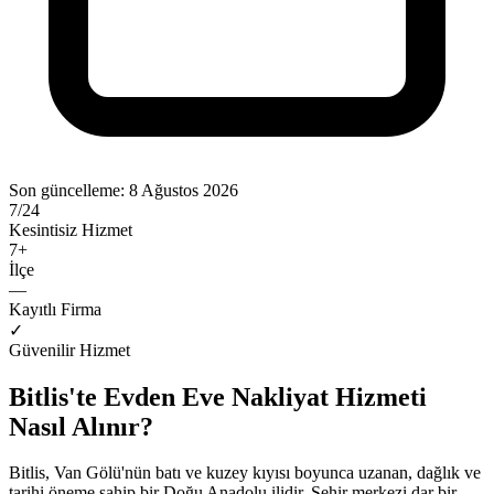
Son güncelleme:
8 Ağustos 2026
7/24
Kesintisiz Hizmet
7
+
İlçe
—
Kayıtlı Firma
✓
Güvenilir Hizmet
Bitlis'te Evden Eve Nakliyat Hizmeti
Nasıl Alınır?
Bitlis, Van Gölü'nün batı ve kuzey kıyısı boyunca uzanan, dağlık ve
tarihi öneme sahip bir Doğu Anadolu ilidir. Şehir merkezi dar bir