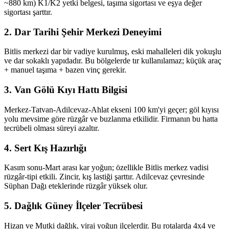
~880 km) K1/K2 yetki belgesi, taşıma sigortası ve eşya değer
sigortası şarttır.
2. Dar Tarihi Şehir Merkezi Deneyimi
Bitlis merkezi dar bir vadiye kurulmuş, eski mahalleleri dik yokuşlu
ve dar sokaklı yapıdadır. Bu bölgelerde tır kullanılamaz; küçük araç
+ manuel taşıma + bazen vinç gerekir.
3. Van Gölü Kıyı Hattı Bilgisi
Merkez-Tatvan-Adilcevaz-Ahlat ekseni 100 km'yi geçer; göl kıyısı
yolu mevsime göre rüzgâr ve buzlanma etkilidir. Firmanın bu hatta
tecrübeli olması süreyi azaltır.
4. Sert Kış Hazırlığı
Kasım sonu-Mart arası kar yoğun; özellikle Bitlis merkez vadisi
rüzgâr-tipi etkili. Zincir, kış lastiği şarttır. Adilcevaz çevresinde
Süphan Dağı eteklerinde rüzgâr yüksek olur.
5. Dağlık Güney İlçeler Tecrübesi
Hizan ve Mutki dağlık, viraj yoğun ilçelerdir. Bu rotalarda 4x4 ve