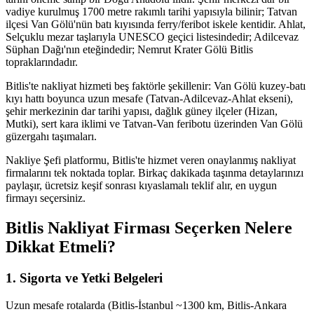
vadiye kurulmuş 1700 metre rakımlı tarihi yapısıyla bilinir; Tatvan
ilçesi Van Gölü'nün batı kıyısında ferry/feribot iskele kentidir. Ahlat,
Selçuklu mezar taşlarıyla UNESCO geçici listesindedir; Adilcevaz
Süphan Dağı'nın eteğindedir; Nemrut Krater Gölü Bitlis
topraklarındadır.
Bitlis'te nakliyat hizmeti beş faktörle şekillenir: Van Gölü kuzey-batı
kıyı hattı boyunca uzun mesafe (Tatvan-Adilcevaz-Ahlat ekseni),
şehir merkezinin dar tarihi yapısı, dağlık güney ilçeler (Hizan,
Mutki), sert kara iklimi ve Tatvan-Van feribotu üzerinden Van Gölü
güzergahı taşımaları.
Nakliye Şefi platformu, Bitlis'te hizmet veren onaylanmış nakliyat
firmalarını tek noktada toplar. Birkaç dakikada taşınma detaylarınızı
paylaşır, ücretsiz keşif sonrası kıyaslamalı teklif alır, en uygun
firmayı seçersiniz.
Bitlis Nakliyat Firması Seçerken Nelere
Dikkat Etmeli?
1. Sigorta ve Yetki Belgeleri
Uzun mesafe rotalarda (Bitlis-İstanbul ~1300 km, Bitlis-Ankara