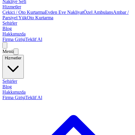
Nakliye Şefi
Hizmetler
Çekici / Oto Kurtarma
Evden Eve Nakliyat
Özel Ambulans
Ambar /
Parsiyel Yük
Oto Kurtarma
Şehirler
Blog
Hakkımızda
Firma Girişi
Teklif Al
Menü
Hizmetler
Şehirler
Blog
Hakkımızda
Firma Girişi
Teklif Al