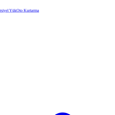
rsiyel Yük
Oto Kurtarma