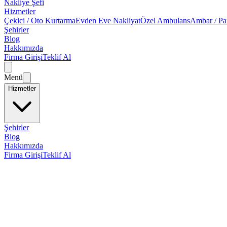
Nakliye Şefi
Hizmetler
Çekici / Oto Kurtarma
Evden Eve Nakliyat
Özel Ambulans
Ambar / Pa
Şehirler
Blog
Hakkımızda
Firma Girişi
Teklif Al
Menü
Hizmetler
Şehirler
Blog
Hakkımızda
Firma Girişi
Teklif Al