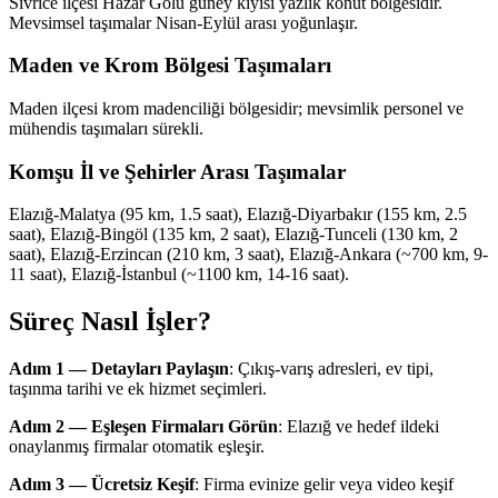
Sivrice ilçesi Hazar Gölü güney kıyısı yazlık konut bölgesidir.
Mevsimsel taşımalar Nisan-Eylül arası yoğunlaşır.
Maden ve Krom Bölgesi Taşımaları
Maden ilçesi krom madenciliği bölgesidir; mevsimlik personel ve
mühendis taşımaları sürekli.
Komşu İl ve Şehirler Arası Taşımalar
Elazığ-Malatya (95 km, 1.5 saat), Elazığ-Diyarbakır (155 km, 2.5
saat), Elazığ-Bingöl (135 km, 2 saat), Elazığ-Tunceli (130 km, 2
saat), Elazığ-Erzincan (210 km, 3 saat), Elazığ-Ankara (~700 km, 9-
11 saat), Elazığ-İstanbul (~1100 km, 14-16 saat).
Süreç Nasıl İşler?
Adım 1 — Detayları Paylaşın
: Çıkış-varış adresleri, ev tipi,
taşınma tarihi ve ek hizmet seçimleri.
Adım 2 — Eşleşen Firmaları Görün
: Elazığ ve hedef ildeki
onaylanmış firmalar otomatik eşleşir.
Adım 3 — Ücretsiz Keşif
: Firma evinize gelir veya video keşif