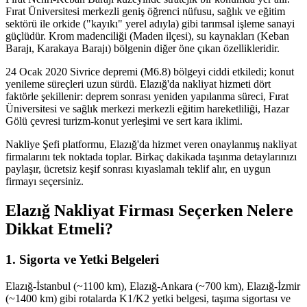
Fırat Üniversitesi merkezli geniş öğrenci nüfusu, sağlık ve eğitim
sektörü ile orkide ("kayıkı" yerel adıyla) gibi tarımsal işleme sanayi
güçlüdür. Krom madenciliği (Maden ilçesi), su kaynakları (Keban
Barajı, Karakaya Barajı) bölgenin diğer öne çıkan özellikleridir.
24 Ocak 2020 Sivrice depremi (M6.8) bölgeyi ciddi etkiledi; konut
yenileme süreçleri uzun sürdü. Elazığ'da nakliyat hizmeti dört
faktörle şekillenir: deprem sonrası yeniden yapılanma süreci, Fırat
Üniversitesi ve sağlık merkezi merkezli eğitim hareketliliği, Hazar
Gölü çevresi turizm-konut yerleşimi ve sert kara iklimi.
Nakliye Şefi platformu, Elazığ'da hizmet veren onaylanmış nakliyat
firmalarını tek noktada toplar. Birkaç dakikada taşınma detaylarınızı
paylaşır, ücretsiz keşif sonrası kıyaslamalı teklif alır, en uygun
firmayı seçersiniz.
Elazığ Nakliyat Firması Seçerken Nelere
Dikkat Etmeli?
1. Sigorta ve Yetki Belgeleri
Elazığ-İstanbul (~1100 km), Elazığ-Ankara (~700 km), Elazığ-İzmir
(~1400 km) gibi rotalarda K1/K2 yetki belgesi, taşıma sigortası ve