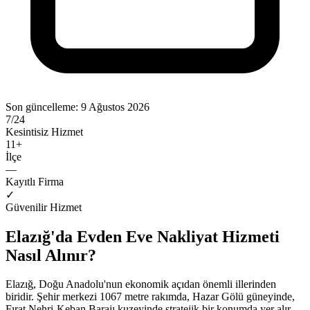
Son güncelleme:
9 Ağustos 2026
7/24
Kesintisiz Hizmet
11
+
İlçe
—
Kayıtlı Firma
✓
Güvenilir Hizmet
Elazığ'da Evden Eve Nakliyat Hizmeti
Nasıl Alınır?
Elazığ, Doğu Anadolu'nun ekonomik açıdan önemli illerinden
biridir. Şehir merkezi 1067 metre rakımda, Hazar Gölü güneyinde,
Fırat Nehri-Keban Barajı kuzeyinde stratejik bir konumda yer alır.