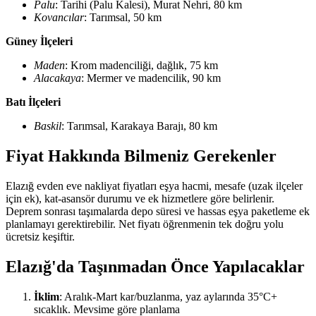
Palu
: Tarihi (Palu Kalesi), Murat Nehri, 80 km
Kovancılar
: Tarımsal, 50 km
Güney İlçeleri
Maden
: Krom madenciliği, dağlık, 75 km
Alacakaya
: Mermer ve madencilik, 90 km
Batı İlçeleri
Baskil
: Tarımsal, Karakaya Barajı, 80 km
Fiyat Hakkında Bilmeniz Gerekenler
Elazığ evden eve nakliyat fiyatları eşya hacmi, mesafe (uzak ilçeler
için ek), kat-asansör durumu ve ek hizmetlere göre belirlenir.
Deprem sonrası taşımalarda depo süresi ve hassas eşya paketleme ek
planlamayı gerektirebilir. Net fiyatı öğrenmenin tek doğru yolu
ücretsiz keşiftir.
Elazığ'da Taşınmadan Önce Yapılacaklar
İklim
: Aralık-Mart kar/buzlanma, yaz aylarında 35°C+
sıcaklık. Mevsime göre planlama