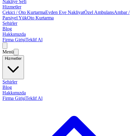
Nakliye Şefi
Hizmetler
Çekici / Oto Kurtarma
Evden Eve Nakliyat
Özel Ambulans
Ambar /
Parsiyel Yük
Oto Kurtarma
Şehirler
Blog
Hakkımızda
Firma Girişi
Teklif Al
Menü
Hizmetler
Şehirler
Blog
Hakkımızda
Firma Girişi
Teklif Al