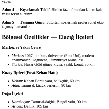
yapar.
Adım 4 — Kıyaslamalı Teklif
: Birden fazla firmadan kalem kalem
yazılı teklif alırsınız.
Adım 5 — Taşınma Günü
: Sigortalı, sözleşmeli profesyonel ekip
taşımayı tamamlar.
Bölgesel Özellikler — Elazığ İlçeleri
Merkez ve Yakın Çevre
Merkez
: 1067 m rakım, üniversite (Fırat Üni), modern
apartmanlar, Doğukent, Cumhuriyet Mahallesi
Sivrice
: Hazar Gölü güney kıyısı, yazlık konut, 30 km
Kuzey İlçeleri (Fırat-Keban Hattı)
Keban
: Keban Barajı yanı, balıkçılık, 60 km
Ağın
: Tarımsal, küçük yerleşim, 90 km
Doğu İlçeleri
Karakoçan
: Tarımsal-dağlık, Bingöl yolu, 90 km
Arıcak
: Dağlık, 105 km