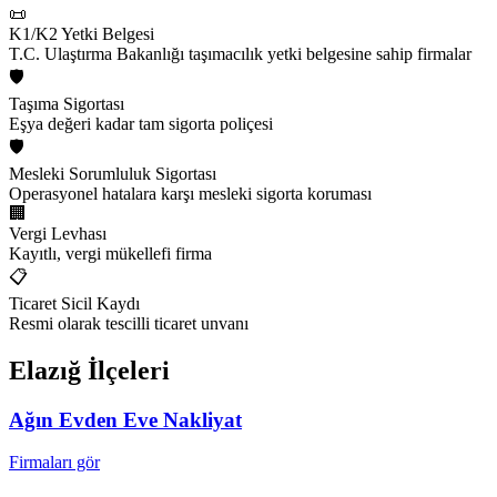
📜
K1/K2 Yetki Belgesi
T.C. Ulaştırma Bakanlığı taşımacılık yetki belgesine sahip firmalar
🛡️
Taşıma Sigortası
Eşya değeri kadar tam sigorta poliçesi
🛡️
Mesleki Sorumluluk Sigortası
Operasyonel hatalara karşı mesleki sigorta koruması
🏢
Vergi Levhası
Kayıtlı, vergi mükellefi firma
📋
Ticaret Sicil Kaydı
Resmi olarak tescilli ticaret unvanı
Elazığ
İlçeleri
Ağın
Evden Eve Nakliyat
Firmaları gör