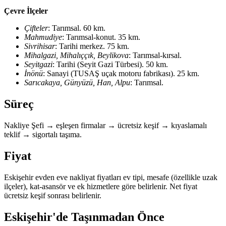
Çevre İlçeler
Çifteler
: Tarımsal. 60 km.
Mahmudiye
: Tarımsal-konut. 35 km.
Sivrihisar
: Tarihi merkez. 75 km.
Mihalgazi, Mihalıççık, Beylikova
: Tarımsal-kırsal.
Seyitgazi
: Tarihi (Seyit Gazi Türbesi). 50 km.
İnönü
: Sanayi (TUSAŞ uçak motoru fabrikası). 25 km.
Sarıcakaya, Günyüzü, Han, Alpu
: Tarımsal.
Süreç
Nakliye Şefi → eşleşen firmalar → ücretsiz keşif → kıyaslamalı
teklif → sigortalı taşıma.
Fiyat
Eskişehir evden eve nakliyat fiyatları ev tipi, mesafe (özellikle uzak
ilçeler), kat-asansör ve ek hizmetlere göre belirlenir. Net fiyat
ücretsiz keşif sonrası belirlenir.
Eskişehir'de Taşınmadan Önce