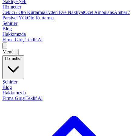
Nakliye Şefi
Hizmetler
Çekici / Oto Kurtarma
Evden Eve Nakliyat
Özel Ambulans
Ambar /
Parsiyel Yük
Oto Kurtarma
Şehirler
Blog
Hakkımızda
Firma Girişi
Teklif Al
Menü
Hizmetler
Şehirler
Blog
Hakkımızda
Firma Girişi
Teklif Al