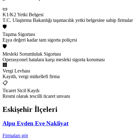
📜
K1/K2 Yetki Belgesi
T.C. Ulaştırma Bakanlığı taşımacılık yetki belgesine sahip firmalar
🛡️
Taşıma Sigortası
Eşya değeri kadar tam sigorta poliçesi
🛡️
Mesleki Sorumluluk Sigortası
Operasyonel hatalara karşı mesleki sigorta koruması
🏢
Vergi Levhası
Kayıtlı, vergi mükellefi firma
📋
Ticaret Sicil Kaydı
Resmi olarak tescilli ticaret unvanı
Eskişehir
İlçeleri
Alpu
Evden Eve Nakliyat
Firmaları gör