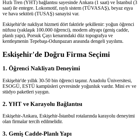
Hızlı Tren (YHT) bağlantısı sayesinde Ankara (1 saat) ve İstanbul (3
saat) ile entegre. Lokomotif, raylı sistem (TÜVASAŞ), beyaz eşya
ve hava sektörü (TUSAŞ) sanayisi var.
Eskişehir'de nakliyat hizmeti dört faktörle şekillenir: yoğun öğrenci
nüfusu (yaklaşık 100.000 öğrenci), modern altyapı (geniş cadde,
planlı yapı), Porsuk Çayı kenarındaki düz topografya ve
kentleşmenin Tepebaşı-Odunpazarı arasında dengeli yayılımı.
Eskişehir'de Doğru Firma Seçimi
1. Öğrenci Nakliyatı Deneyimi
Eskişehir'de yıllık 30-50 bin öğrenci taşınır. Anadolu Üniversitesi,
ESOGÜ, ESTÜ kampüsleri çevresinde yoğunluk vardır. Mini ev ve
stüdyo paketleri yaygın.
2. YHT ve Karayolu Bağlantısı
Eskişehir-Ankara, Eskişehir-İstanbul rotalarında karayolu deneyimi
olan firmalar tercih edilmelidir.
3. Geniş Cadde-Planlı Yapı