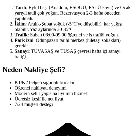
Tarih
: Eylül başı (Anadolu, ESOGÜ, ESTÜ kayıt) ve Ocak
yarıyıl tatili çok yoğun. Rezervasyon 2-3 hafta önceden
yapılmalı.
İklim
: Aralık-Şubat soğuk (-5°C'ye düşebilir), kar yağışı
olabilir. Yaz aylarında 30-35°C.
Trafik
: Sabah 08:00-09:00 öğrenci ve iş trafiği yoğun.
Park izni
: Odunpazarı tarihi merkez (lületaşı sokakları)
gerekir.
Sanayi
: TÜVASAŞ ve TUSAŞ çevresi hafta içi sanayi
trafiği.
Neden Nakliye Şefi?
K1/K2 belgeli sigortalı firmalar
Öğrenci nakliyatı deneyimi
Modern şehir yapısına uyumlu hizmet
Ücretsiz keşif ile net fiyat
7/24 müşteri desteği