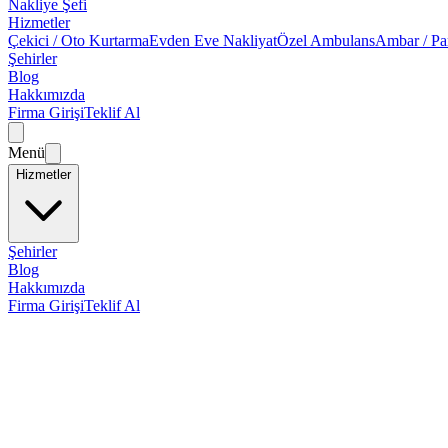
Nakliye Şefi
Hizmetler
Çekici / Oto Kurtarma
Evden Eve Nakliyat
Özel Ambulans
Ambar / Pa
Şehirler
Blog
Hakkımızda
Firma Girişi
Teklif Al
Menü
Hizmetler
Şehirler
Blog
Hakkımızda
Firma Girişi
Teklif Al