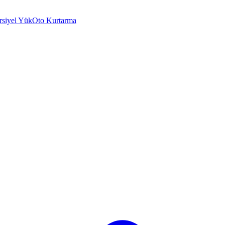
rsiyel Yük
Oto Kurtarma