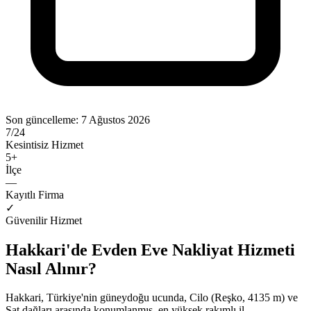
Son güncelleme:
7 Ağustos 2026
7/24
Kesintisiz Hizmet
5
+
İlçe
—
Kayıtlı Firma
✓
Güvenilir Hizmet
Hakkari'de Evden Eve Nakliyat Hizmeti
Nasıl Alınır?
Hakkari, Türkiye'nin güneydoğu ucunda, Cilo (Reşko, 4135 m) ve
Sat dağları arasında konumlanmış, en yüksek rakımlı il