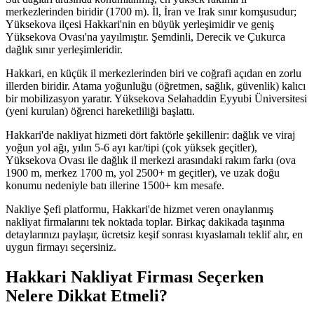
merkezlerinden biridir (1700 m). İl, İran ve Irak sınır komşusudur;
Yüksekova ilçesi Hakkari'nin en büyük yerleşimidir ve geniş
Yüksekova Ovası'na yayılmıştır. Şemdinli, Derecik ve Çukurca
dağlık sınır yerleşimleridir.
Hakkari, en küçük il merkezlerinden biri ve coğrafi açıdan en zorlu
illerden biridir. Atama yoğunluğu (öğretmen, sağlık, güvenlik) kalıcı
bir mobilizasyon yaratır. Yüksekova Selahaddin Eyyubi Üniversitesi
(yeni kurulan) öğrenci hareketliliği başlattı.
Hakkari'de nakliyat hizmeti dört faktörle şekillenir: dağlık ve viraj
yoğun yol ağı, yılın 5-6 ayı kar/tipi (çok yüksek geçitler),
Yüksekova Ovası ile dağlık il merkezi arasındaki rakım farkı (ova
1900 m, merkez 1700 m, yol 2500+ m geçitler), ve uzak doğu
konumu nedeniyle batı illerine 1500+ km mesafe.
Nakliye Şefi platformu, Hakkari'de hizmet veren onaylanmış
nakliyat firmalarını tek noktada toplar. Birkaç dakikada taşınma
detaylarınızı paylaşır, ücretsiz keşif sonrası kıyaslamalı teklif alır, en
uygun firmayı seçersiniz.
Hakkari Nakliyat Firması Seçerken
Nelere Dikkat Etmeli?