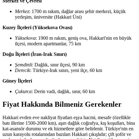
Merkez ve Çevresi
Merkez
: 1700 m rakım, dağlar arası şehir merkezi, küçük
yerleşim, üniversite (Hakkari Üni)
Kuzey İlçeleri (Yüksekova Ovası)
Yüksekova
: 1900 m rakım, geniş ova, Hakkari'nin en büyük
ilçesi, modern apartmanlar, 75 km
Doğu İlçeleri (İran-Irak Sınırı)
Şemdinli
: Dağlık, sınır ilçesi, 90 km
Derecik
: Türkiye-Irak sınırı, yeni ilçe, 60 km
Güney İlçeleri
Çukurca
: Derin vadi, dağlık, sınır, 60 km
Fiyat Hakkında Bilmeniz Gerekenler
Hakkari evden eve nakliyat fiyatları eşya hacmi, mesafe (özellikle
batı illerine 1500-2000 km), aşırı dağlık coğrafya, kış koşulları, bina
kat-asansör durumu ve ek hizmetlere göre belirlenir. Türkiye'nin en
uzun karayolu rotalarından bazıları Hakkari çıkışlıdır; çift şoför ve