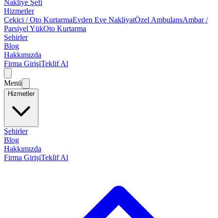
Nakliye Şefi
Hizmetler
Çekici / Oto Kurtarma
Evden Eve Nakliyat
Özel Ambulans
Ambar /
Parsiyel Yük
Oto Kurtarma
Şehirler
Blog
Hakkımızda
Firma Girişi
Teklif Al
Menü
Hizmetler
Şehirler
Blog
Hakkımızda
Firma Girişi
Teklif Al