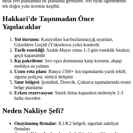
mola yeri planlaması ek planlama gerektirir. Net fiyatı öğrenmenin
tek doğru yolu ücretsiz keşiftir.
Hakkari'de Taşınmadan Önce
Yapılacaklar
Yol durumu
: Karayolları kar/buzlanma/çığ uyarıları,
Güzeldere Geçidi (Yüksekova yolu) kontrolü
Tarih esnekliği
: Aralık-Mayıs ortası 1-3 gün esneklik bırakın;
geçit kapanabilir
Kış paketleme
: Sıvı eşya donmasına karşı koruma, ahşap
mobilya ısı yalıtım
Uzun rota planı
: Batıya 1500+ km taşımalarda yazılı teklif,
sigorta poliçesi, sürücü iletişimi
Sınır bölgesi
: Şemdinli, Derecik, Çukurca taşımalarında resmi
belge planlama
Erken rezervasyon
: Sınırlı firma kapasitesi nedeniyle 2-3
hafta önceden
Neden Nakliye Şefi?
Onaylanmış firmalar
: K1/K2 belgeli, sigortalı nakliyat
firmaları