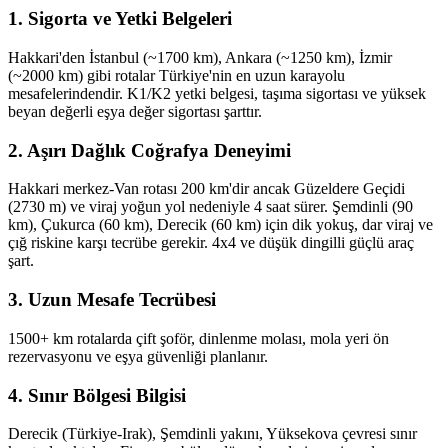
1. Sigorta ve Yetki Belgeleri
Hakkari'den İstanbul (~1700 km), Ankara (~1250 km), İzmir
(~2000 km) gibi rotalar Türkiye'nin en uzun karayolu
mesafelerindendir. K1/K2 yetki belgesi, taşıma sigortası ve yüksek
beyan değerli eşya değer sigortası şarttır.
2. Aşırı Dağlık Coğrafya Deneyimi
Hakkari merkez-Van rotası 200 km'dir ancak Güzeldere Geçidi
(2730 m) ve viraj yoğun yol nedeniyle 4 saat sürer. Şemdinli (90
km), Çukurca (60 km), Derecik (60 km) için dik yokuş, dar viraj ve
çığ riskine karşı tecrübe gerekir. 4x4 ve düşük dingilli güçlü araç
şart.
3. Uzun Mesafe Tecrübesi
1500+ km rotalarda çift şoför, dinlenme molası, mola yeri ön
rezervasyonu ve eşya güvenliği planlanır.
4. Sınır Bölgesi Bilgisi
Derecik (Türkiye-Irak), Şemdinli yakını, Yüksekova çevresi sınır