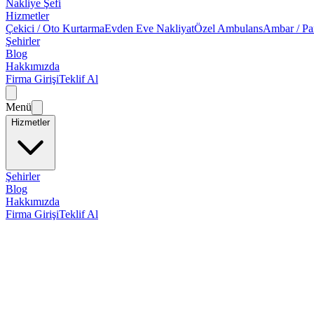
Nakliye Şefi
Hizmetler
Çekici / Oto Kurtarma
Evden Eve Nakliyat
Özel Ambulans
Ambar / Pa
Şehirler
Blog
Hakkımızda
Firma Girişi
Teklif Al
Menü
Hizmetler
Şehirler
Blog
Hakkımızda
Firma Girişi
Teklif Al