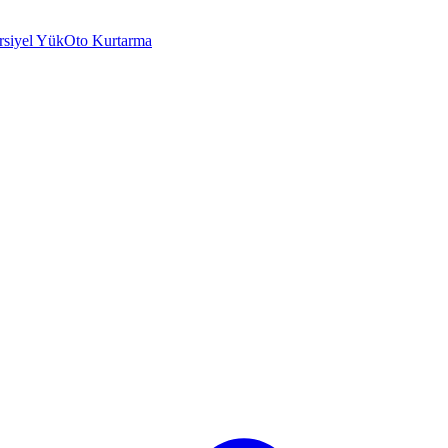
rsiyel Yük
Oto Kurtarma