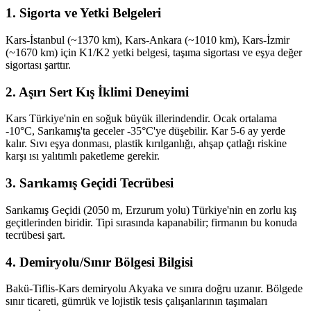
1. Sigorta ve Yetki Belgeleri
Kars-İstanbul (~1370 km), Kars-Ankara (~1010 km), Kars-İzmir
(~1670 km) için K1/K2 yetki belgesi, taşıma sigortası ve eşya değer
sigortası şarttır.
2. Aşırı Sert Kış İklimi Deneyimi
Kars Türkiye'nin en soğuk büyük illerindendir. Ocak ortalama
-10°C, Sarıkamış'ta geceler -35°C'ye düşebilir. Kar 5-6 ay yerde
kalır. Sıvı eşya donması, plastik kırılganlığı, ahşap çatlağı riskine
karşı ısı yalıtımlı paketleme gerekir.
3. Sarıkamış Geçidi Tecrübesi
Sarıkamış Geçidi (2050 m, Erzurum yolu) Türkiye'nin en zorlu kış
geçitlerinden biridir. Tipi sırasında kapanabilir; firmanın bu konuda
tecrübesi şart.
4. Demiryolu/Sınır Bölgesi Bilgisi
Bakü-Tiflis-Kars demiryolu Akyaka ve sınıra doğru uzanır. Bölgede
sınır ticareti, gümrük ve lojistik tesis çalışanlarının taşımaları