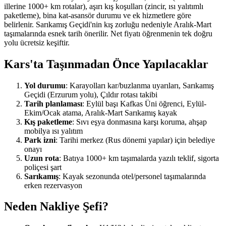
illerine 1000+ km rotalar), aşırı kış koşulları (zincir, ısı yalıtımlı
paketleme), bina kat-asansör durumu ve ek hizmetlere göre
belirlenir. Sarıkamış Geçidi'nin kış zorluğu nedeniyle Aralık-Mart
taşımalarında esnek tarih önerilir. Net fiyatı öğrenmenin tek doğru
yolu ücretsiz keşiftir.
Kars'ta Taşınmadan Önce Yapılacaklar
Yol durumu
: Karayolları kar/buzlanma uyarıları, Sarıkamış
Geçidi (Erzurum yolu), Çıldır rotası takibi
Tarih planlaması
: Eylül başı Kafkas Üni öğrenci, Eylül-
Ekim/Ocak atama, Aralık-Mart Sarıkamış kayak
Kış paketleme
: Sıvı eşya donmasına karşı koruma, ahşap
mobilya ısı yalıtım
Park izni
: Tarihi merkez (Rus dönemi yapılar) için belediye
onayı
Uzun rota
: Batıya 1000+ km taşımalarda yazılı teklif, sigorta
poliçesi şart
Sarıkamış
: Kayak sezonunda otel/personel taşımalarında
erken rezervasyon
Neden Nakliye Şefi?