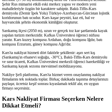
Şehir Rus mimarisi etkili eski merkez yapısı ve modern yeni
mahalleleriyle özgün bir karaktere sahiptir. Bakü-Tiflis-Kars
demiryolu (Demir İpek Yolu) Türkiye-Azerbaycan-Gürcistan lojistik
koridorunun batı ucudur. Kars kaşar peyniri, kaz eti, bal ve
hayvancılık şehrin ekonomik kimliğini oluşturur.
Sarıkamış ilçesi (2050 m), uzun ve gerçek toz kar şartlarında kayak
yapılan turizm merkezidir. Kafkas Üniversitesi öğrenci nüfusu
yaratır. Kars kuzey komşusu Ardahan, doğu komşusu Iğdır, batı
komşusu Erzurum, güney komşusu Ağrı'dır.
Kars'ta nakliyat hizmeti dört faktörle şekillenir: aşırı sert kış
(Sarıkamış'ın efsanevi soğuğu, -30°C), Bakü-Tiflis-Kars demiryolu
ve sınır ticareti, Kafkas Üniversitesi merkezli öğrenci hareketliliği ve
Sarıkamış kayak sezonu mevsimsel mobilizasyonu.
Nakliye Şefi platformu, Kars'ta hizmet veren onaylanmış nakliyat
firmalarını tek noktada toplar. Birkaç dakikada taşınma detaylarınızı
paylaşır, ücretsiz keşif sonrası kıyaslamalı teklif alır, en uygun
firmayı seçersiniz.
Kars Nakliyat Firması Seçerken Nelere
Dikkat Etmeli?