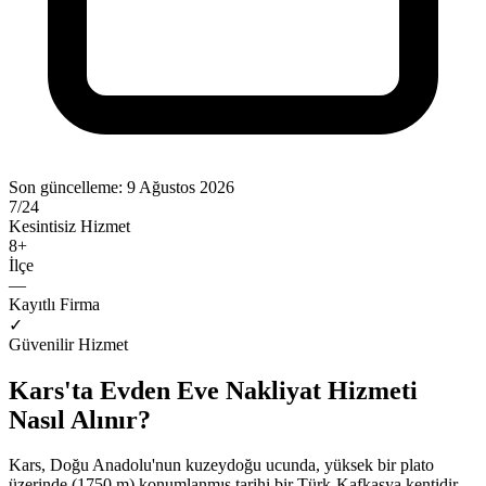
Son güncelleme:
9 Ağustos 2026
7/24
Kesintisiz Hizmet
8
+
İlçe
—
Kayıtlı Firma
✓
Güvenilir Hizmet
Kars'ta Evden Eve Nakliyat Hizmeti
Nasıl Alınır?
Kars, Doğu Anadolu'nun kuzeydoğu ucunda, yüksek bir plato
üzerinde (1750 m) konumlanmış tarihi bir Türk-Kafkasya kentidir.