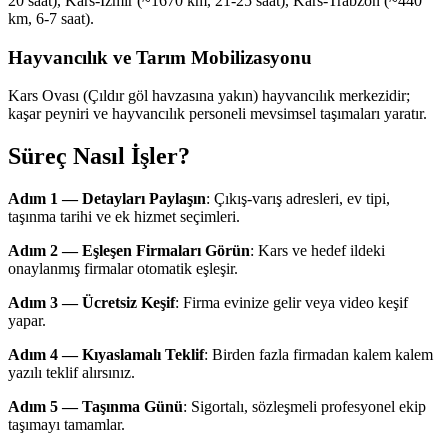
20 saat), Kars-İzmir (~1670 km, 21-25 saat), Kars-Trabzon (~440
km, 6-7 saat).
Hayvancılık ve Tarım Mobilizasyonu
Kars Ovası (Çıldır göl havzasına yakın) hayvancılık merkezidir;
kaşar peyniri ve hayvancılık personeli mevsimsel taşımaları yaratır.
Süreç Nasıl İşler?
Adım 1 — Detayları Paylaşın
: Çıkış-varış adresleri, ev tipi,
taşınma tarihi ve ek hizmet seçimleri.
Adım 2 — Eşleşen Firmaları Görün
: Kars ve hedef ildeki
onaylanmış firmalar otomatik eşleşir.
Adım 3 — Ücretsiz Keşif
: Firma evinize gelir veya video keşif
yapar.
Adım 4 — Kıyaslamalı Teklif
: Birden fazla firmadan kalem kalem
yazılı teklif alırsınız.
Adım 5 — Taşınma Günü
: Sigortalı, sözleşmeli profesyonel ekip
taşımayı tamamlar.