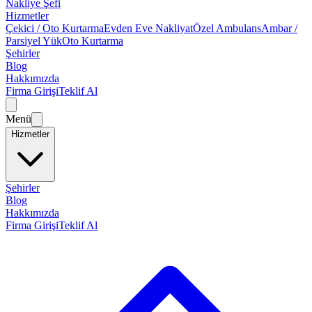
Nakliye Şefi
Hizmetler
Çekici / Oto Kurtarma
Evden Eve Nakliyat
Özel Ambulans
Ambar /
Parsiyel Yük
Oto Kurtarma
Şehirler
Blog
Hakkımızda
Firma Girişi
Teklif Al
Menü
Hizmetler
Şehirler
Blog
Hakkımızda
Firma Girişi
Teklif Al