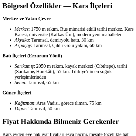
Bölgesel Özellikler — Kars İlçeleri
Merkez ve Yakın Çevre
Merkez
: 1750 m rakım, Rus mimarisi etkili tarihi merkez, Kars
Kalesi, üniversite (Kafkas Üni), modern yeni mahalleler
Akyaka
: Tarımsal, demiryolu hattı, 30 km
Arpaçay
: Tarımsal, Çıldır Gölü yakını, 60 km
Batı İlçeleri (Erzurum Yönü)
Sarıkamış
: 2050 m rakım, kayak merkezi (Cıbıltepe), tarihi
(Sarıkamış Harekâtı), 55 km. Türkiye'nin en soğuk
yerleşimlerinden
Selim
: Tarımsal, 65 km
Güney İlçeleri
Kağızman
: Aras Vadisi, görece ılıman, 75 km
Digor
: Tarımsal, 50 km
Fiyat Hakkında Bilmeniz Gerekenler
Kars evden eve nakliyat fiyatları eşya hacmi, mesafe (özellikle batı