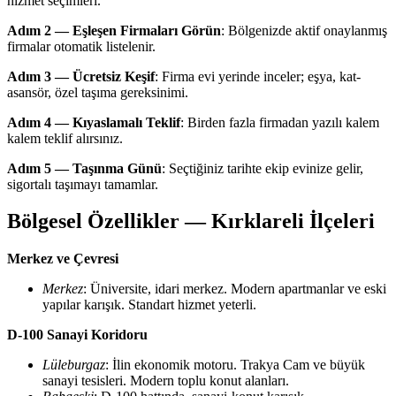
hizmet seçimleri.
Adım 2 — Eşleşen Firmaları Görün
: Bölgenizde aktif onaylanmış
firmalar otomatik listelenir.
Adım 3 — Ücretsiz Keşif
: Firma evi yerinde inceler; eşya, kat-
asansör, özel taşıma gereksinimi.
Adım 4 — Kıyaslamalı Teklif
: Birden fazla firmadan yazılı kalem
kalem teklif alırsınız.
Adım 5 — Taşınma Günü
: Seçtiğiniz tarihte ekip evinize gelir,
sigortalı taşımayı tamamlar.
Bölgesel Özellikler — Kırklareli İlçeleri
Merkez ve Çevresi
Merkez
: Üniversite, idari merkez. Modern apartmanlar ve eski
yapılar karışık. Standart hizmet yeterli.
D-100 Sanayi Koridoru
Lüleburgaz
: İlin ekonomik motoru. Trakya Cam ve büyük
sanayi tesisleri. Modern toplu konut alanları.