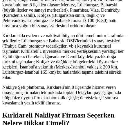
kıyısı bulunur. 8 ilçeden oluşur: Merkez, Lüleburgaz, Babaeski
(büyük ilçeler ve sanayi merkezleri), Pınarhisar, Vize, Demirköy
(Karadeniz sahili), Kofçaz (Bulgaristan sınırı, dağlık) ve
Pehlivanköy. Lüleburgaz ile Babaeski arası D-100 (E-80) hattı
boyunca yoğun bir sanayi-yerleşim koridoru oluşur.
Kırklareli'da evden eve nakliyat ihtiyacı dört temel motor tarafından
şekillenir: Lüleburgaz ve Babaeski OSB'lerindeki sanayi tesisleri
(Trakya Cam, otomotiv tedarikçileri vb.) kaynaklı kurumsal
taşımalar; Kırklareli Üniversitesi merkez yerleşkesinin yarattığı her
Eylül öğrenci hareketi; İğneada ve Demirköy'deki yazlık-doğa
turizmi taşımaları; Kofçaz ve dağlık iç bölgelerdeki köy-merkez
geçişleri. İstanbul'a yakınlık (Merkez-İstanbul yaklaşık 200 km,
Lüleburgaz-İstanbul 165 km) bu hatlardaki taşıma talebini sürekli
kılar.
Nakliye Şefi platformu, Kırklareli'nin 8 ilçesinde hizmet veren
onaylanmış firmaları tek noktada toplar. Detayları paylaştığınızda
bölgenize uygun firmalar otomatik eşleşir; ücretsiz keşif sonrası
kıyaslamalı yazılı teklif alırsınız.
Kırklareli Nakliyat Firması Seçerken
Nelere Dikkat Etmeli?