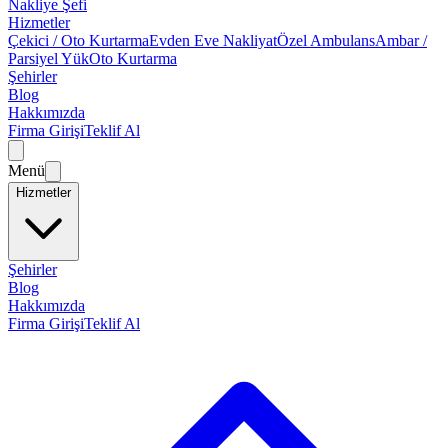
Nakliye Şefi
Hizmetler
Çekici / Oto Kurtarma
Evden Eve Nakliyat
Özel Ambulans
Ambar /
Parsiyel Yük
Oto Kurtarma
Şehirler
Blog
Hakkımızda
Firma Girişi
Teklif Al
Menü
Hizmetler
Şehirler
Blog
Hakkımızda
Firma Girişi
Teklif Al