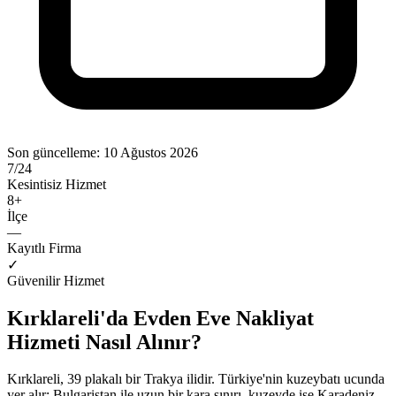
Son güncelleme:
10 Ağustos 2026
7/24
Kesintisiz Hizmet
8
+
İlçe
—
Kayıtlı Firma
✓
Güvenilir Hizmet
Kırklareli'da Evden Eve Nakliyat
Hizmeti Nasıl Alınır?
Kırklareli, 39 plakalı bir Trakya ilidir. Türkiye'nin kuzeybatı ucunda
yer alır; Bulgaristan ile uzun bir kara sınırı, kuzeyde ise Karadeniz