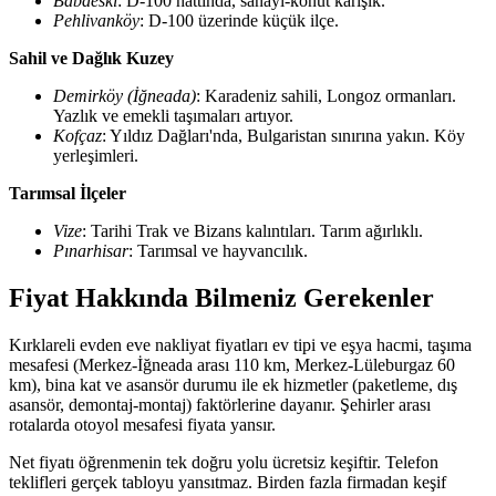
Babaeski
: D-100 hattında, sanayi-konut karışık.
Pehlivanköy
: D-100 üzerinde küçük ilçe.
Sahil ve Dağlık Kuzey
Demirköy (İğneada)
: Karadeniz sahili, Longoz ormanları.
Yazlık ve emekli taşımaları artıyor.
Kofçaz
: Yıldız Dağları'nda, Bulgaristan sınırına yakın. Köy
yerleşimleri.
Tarımsal İlçeler
Vize
: Tarihi Trak ve Bizans kalıntıları. Tarım ağırlıklı.
Pınarhisar
: Tarımsal ve hayvancılık.
Fiyat Hakkında Bilmeniz Gerekenler
Kırklareli evden eve nakliyat fiyatları ev tipi ve eşya hacmi, taşıma
mesafesi (Merkez-İğneada arası 110 km, Merkez-Lüleburgaz 60
km), bina kat ve asansör durumu ile ek hizmetler (paketleme, dış
asansör, demontaj-montaj) faktörlerine dayanır. Şehirler arası
rotalarda otoyol mesafesi fiyata yansır.
Net fiyatı öğrenmenin tek doğru yolu ücretsiz keşiftir. Telefon
teklifleri gerçek tabloyu yansıtmaz. Birden fazla firmadan keşif