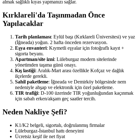
almak sağlıklı kıyas yapmanızı sağlar.
Kırklareli'da Taşınmadan Önce
Yapılacaklar
Tarih planlaması
: Eylül başı (Kırklareli Üniversitesi) ve yaz
(İğneada) yoğun. 2 hafta önceden rezervasyon.
Eşya envanteri
: Kıymetli eşyalar için fotoğraflı kayıt +
sigorta beyanı.
Apartman/site izni
: Lüleburgaz modern sitelerinde
yönetimden taşıma günü onayı.
Kış lastiği
: Aralık-Mart arası özellikle Kofçaz ve dağlık
ilçelerde gerekli.
Sahil paketleme
: İğneada ve Demirköy bölgesinde nem
nedeniyle ahşap ve elektronik için özel paketleme.
TIR trafiği
: D-100 üzerinde TIR yoğunluğundan kaçınmak
için sabah erken/akşam geç saatler tercih.
Neden Nakliye Şefi?
K1/K2 belgeli, sigortalı, doğrulanmış firmalar
Lüleburgaz-İstanbul hattı deneyimi
Ücretsiz keşif ile net fiyat