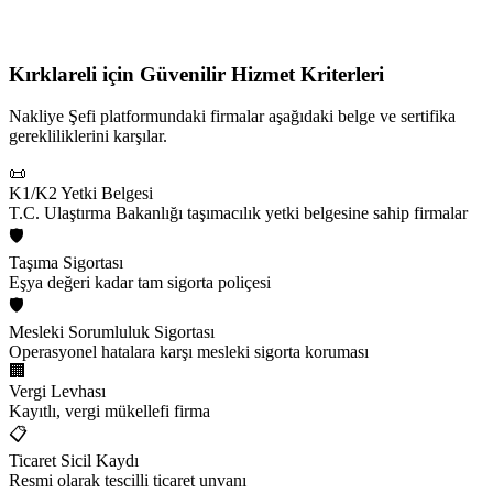
Kırklareli için
Güvenilir Hizmet Kriterleri
Nakliye Şefi platformundaki firmalar aşağıdaki belge ve sertifika
gerekliliklerini karşılar.
📜
K1/K2 Yetki Belgesi
T.C. Ulaştırma Bakanlığı taşımacılık yetki belgesine sahip firmalar
🛡️
Taşıma Sigortası
Eşya değeri kadar tam sigorta poliçesi
🛡️
Mesleki Sorumluluk Sigortası
Operasyonel hatalara karşı mesleki sigorta koruması
🏢
Vergi Levhası
Kayıtlı, vergi mükellefi firma
📋
Ticaret Sicil Kaydı
Resmi olarak tescilli ticaret unvanı