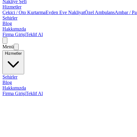
Nakliye Şefi
Hizmetler
Çekici / Oto Kurtarma
Evden Eve Nakliyat
Özel Ambulans
Ambar / Pa
Şehirler
Blog
Hakkımızda
Firma Girişi
Teklif Al
Menü
Hizmetler
Şehirler
Blog
Hakkımızda
Firma Girişi
Teklif Al