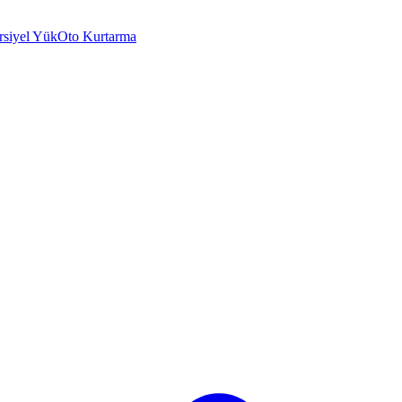
rsiyel Yük
Oto Kurtarma