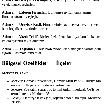
Adım 1 — Detayları Paylaşın
: Çıkış-varış adresleri, ev tipi, tarih
ve ek hizmet seçimleri.
Adım 2 — Eşleşen Firmalar
: Bölgenize uygun onaylanmış
firmalar otomatik eşleşir.
Adım 3 — Ücretsiz Keşif
: Firma evinize gelir, eşya envanteri ve
bina koşullarını yerinde inceler.
Adım 4 — Yazılı Teklif
: Birden fazla firmadan kıyaslamalı, kalem
kalem ayrıntılı teklif alırsınız.
Adım 5 — Taşınma Günü
: Profesyonel ekip anlaşılan tarihte gelir,
sigortalı taşımayı tamamlar.
Bölgesel Özellikler — İlçeler
Merkez ve Yakın
Merkez
: Bozok Üniversitesi, Çamlık Milli Parkı (Türkiye'nin
en eski milli parkı), modern apartmanlar.
Sorgun
: Yozgat'ın sanayi ve termal turizm merkezi. OSB ve
termal oteller. Merkeze 35 km.
Yerköy
: Demiryolu kavşağı, lojistik açıdan stratejik. Merkeze
70 km.