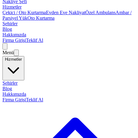
Nakliye Şefi
Hizmetler
Çekici / Oto Kurtarma
Evden Eve Nakliyat
Özel Ambulans
Ambar /
Parsiyel Yük
Oto Kurtarma
Şehirler
Blog
Hakkımızda
Firma Girişi
Teklif Al
Menü
Hizmetler
Şehirler
Blog
Hakkımızda
Firma Girişi
Teklif Al