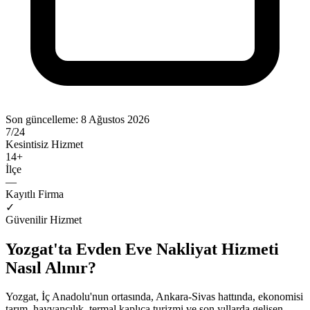
Son güncelleme:
8 Ağustos 2026
7/24
Kesintisiz Hizmet
14
+
İlçe
—
Kayıtlı Firma
✓
Güvenilir Hizmet
Yozgat'ta Evden Eve Nakliyat Hizmeti
Nasıl Alınır?
Yozgat, İç Anadolu'nun ortasında, Ankara-Sivas hattında, ekonomisi
tarım, hayvancılık, termal kaplıca turizmi ve son yıllarda gelişen