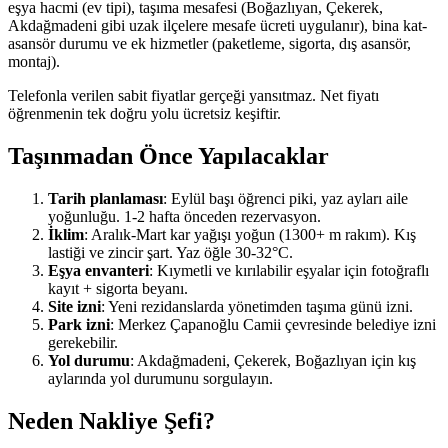
eşya hacmi (ev tipi), taşıma mesafesi (Boğazlıyan, Çekerek,
Akdağmadeni gibi uzak ilçelere mesafe ücreti uygulanır), bina kat-
asansör durumu ve ek hizmetler (paketleme, sigorta, dış asansör,
montaj).
Telefonla verilen sabit fiyatlar gerçeği yansıtmaz. Net fiyatı
öğrenmenin tek doğru yolu ücretsiz keşiftir.
Taşınmadan Önce Yapılacaklar
Tarih planlaması
: Eylül başı öğrenci piki, yaz ayları aile
yoğunluğu. 1-2 hafta önceden rezervasyon.
İklim
: Aralık-Mart kar yağışı yoğun (1300+ m rakım). Kış
lastiği ve zincir şart. Yaz öğle 30-32°C.
Eşya envanteri
: Kıymetli ve kırılabilir eşyalar için fotoğraflı
kayıt + sigorta beyanı.
Site izni
: Yeni rezidanslarda yönetimden taşıma günü izni.
Park izni
: Merkez Çapanoğlu Camii çevresinde belediye izni
gerekebilir.
Yol durumu
: Akdağmadeni, Çekerek, Boğazlıyan için kış
aylarında yol durumunu sorgulayın.
Neden Nakliye Şefi?