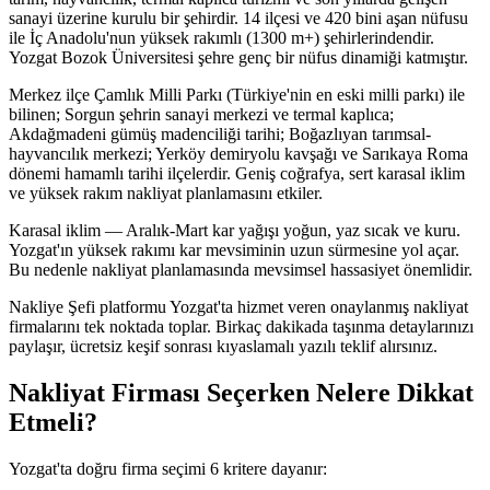
sanayi üzerine kurulu bir şehirdir. 14 ilçesi ve 420 bini aşan nüfusu
ile İç Anadolu'nun yüksek rakımlı (1300 m+) şehirlerindendir.
Yozgat Bozok Üniversitesi şehre genç bir nüfus dinamiği katmıştır.
Merkez ilçe Çamlık Milli Parkı (Türkiye'nin en eski milli parkı) ile
bilinen; Sorgun şehrin sanayi merkezi ve termal kaplıca;
Akdağmadeni gümüş madenciliği tarihi; Boğazlıyan tarımsal-
hayvancılık merkezi; Yerköy demiryolu kavşağı ve Sarıkaya Roma
dönemi hamamlı tarihi ilçelerdir. Geniş coğrafya, sert karasal iklim
ve yüksek rakım nakliyat planlamasını etkiler.
Karasal iklim — Aralık-Mart kar yağışı yoğun, yaz sıcak ve kuru.
Yozgat'ın yüksek rakımı kar mevsiminin uzun sürmesine yol açar.
Bu nedenle nakliyat planlamasında mevsimsel hassasiyet önemlidir.
Nakliye Şefi platformu Yozgat'ta hizmet veren onaylanmış nakliyat
firmalarını tek noktada toplar. Birkaç dakikada taşınma detaylarınızı
paylaşır, ücretsiz keşif sonrası kıyaslamalı yazılı teklif alırsınız.
Nakliyat Firması Seçerken Nelere Dikkat
Etmeli?
Yozgat'ta doğru firma seçimi 6 kritere dayanır: