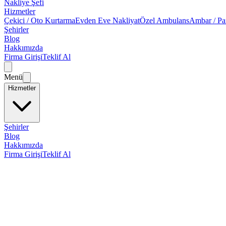
Nakliye Şefi
Hizmetler
Çekici / Oto Kurtarma
Evden Eve Nakliyat
Özel Ambulans
Ambar / Pa
Şehirler
Blog
Hakkımızda
Firma Girişi
Teklif Al
Menü
Hizmetler
Şehirler
Blog
Hakkımızda
Firma Girişi
Teklif Al