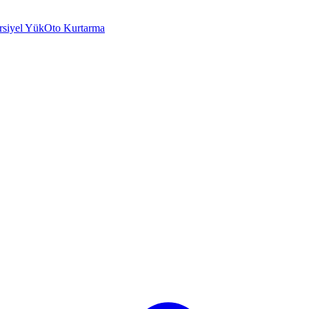
rsiyel Yük
Oto Kurtarma