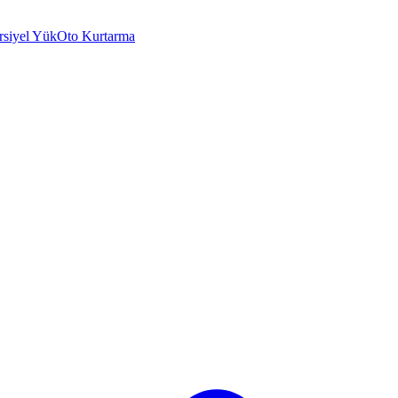
rsiyel Yük
Oto Kurtarma