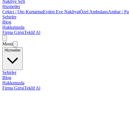
Nakliye Şefi
Hizmetler
Çekici / Oto Kurtarma
Evden Eve Nakliyat
Özel Ambulans
Ambar / Pa
Şehirler
Blog
Hakkımızda
Firma Girişi
Teklif Al
Menü
Hizmetler
Şehirler
Blog
Hakkımızda
Firma Girişi
Teklif Al