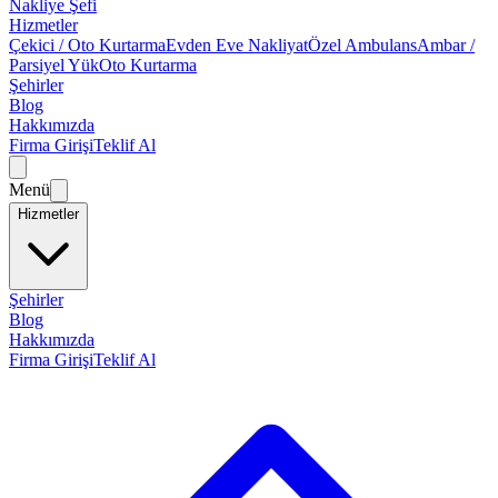
Nakliye Şefi
Hizmetler
Çekici / Oto Kurtarma
Evden Eve Nakliyat
Özel Ambulans
Ambar /
Parsiyel Yük
Oto Kurtarma
Şehirler
Blog
Hakkımızda
Firma Girişi
Teklif Al
Menü
Hizmetler
Şehirler
Blog
Hakkımızda
Firma Girişi
Teklif Al