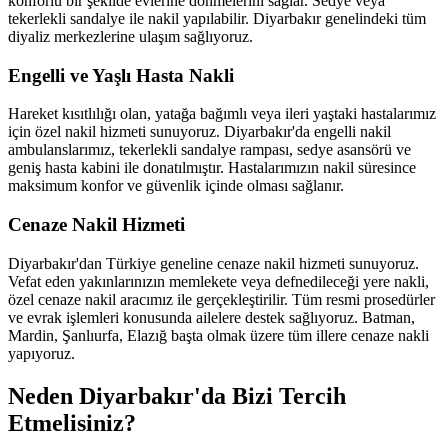
konforlu bir şekilde evlerine dönmelerini sağlar. Sedye veya
tekerlekli sandalye ile nakil yapılabilir. Diyarbakır genelindeki tüm
diyaliz merkezlerine ulaşım sağlıyoruz.
Engelli ve Yaşlı Hasta Nakli
Hareket kısıtlılığı olan, yatağa bağımlı veya ileri yaştaki hastalarımız
için özel nakil hizmeti sunuyoruz. Diyarbakır'da engelli nakil
ambulanslarımız, tekerlekli sandalye rampası, sedye asansörü ve
geniş hasta kabini ile donatılmıştır. Hastalarımızın nakil süresince
maksimum konfor ve güvenlik içinde olması sağlanır.
Cenaze Nakil Hizmeti
Diyarbakır'dan Türkiye geneline cenaze nakil hizmeti sunuyoruz.
Vefat eden yakınlarınızın memlekete veya defnedileceği yere nakli,
özel cenaze nakil aracımız ile gerçekleştirilir. Tüm resmi prosedürler
ve evrak işlemleri konusunda ailelere destek sağlıyoruz. Batman,
Mardin, Şanlıurfa, Elazığ başta olmak üzere tüm illere cenaze nakli
yapıyoruz.
Neden Diyarbakır'da Bizi Tercih
Etmelisiniz?