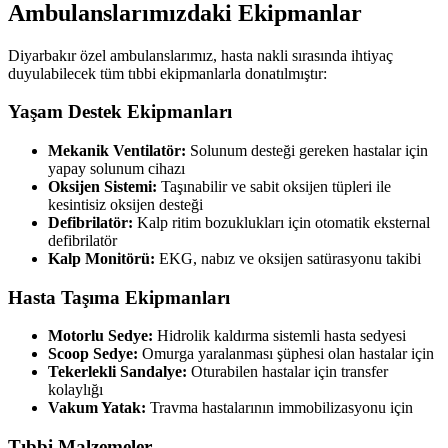
Ambulanslarımızdaki Ekipmanlar
Diyarbakır özel ambulanslarımız, hasta nakli sırasında ihtiyaç
duyulabilecek tüm tıbbi ekipmanlarla donatılmıştır:
Yaşam Destek Ekipmanları
Mekanik Ventilatör:
Solunum desteği gereken hastalar için
yapay solunum cihazı
Oksijen Sistemi:
Taşınabilir ve sabit oksijen tüpleri ile
kesintisiz oksijen desteği
Defibrilatör:
Kalp ritim bozuklukları için otomatik eksternal
defibrilatör
Kalp Monitörü:
EKG, nabız ve oksijen satürasyonu takibi
Hasta Taşıma Ekipmanları
Motorlu Sedye:
Hidrolik kaldırma sistemli hasta sedyesi
Scoop Sedye:
Omurga yaralanması şüphesi olan hastalar için
Tekerlekli Sandalye:
Oturabilen hastalar için transfer
kolaylığı
Vakum Yatak:
Travma hastalarının immobilizasyonu için
Tıbbi Malzemeler