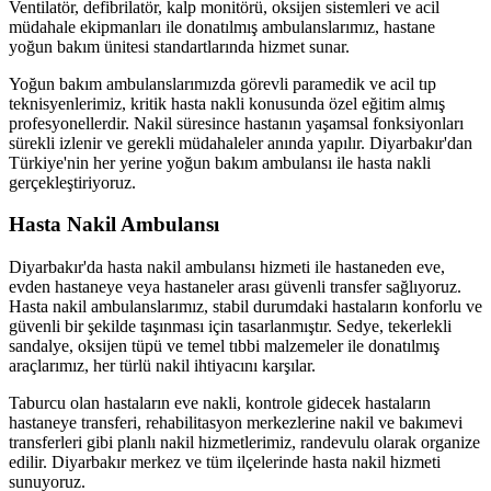
Ventilatör, defibrilatör, kalp monitörü, oksijen sistemleri ve acil
müdahale ekipmanları ile donatılmış ambulanslarımız, hastane
yoğun bakım ünitesi standartlarında hizmet sunar.
Yoğun bakım ambulanslarımızda görevli paramedik ve acil tıp
teknisyenlerimiz, kritik hasta nakli konusunda özel eğitim almış
profesyonellerdir. Nakil süresince hastanın yaşamsal fonksiyonları
sürekli izlenir ve gerekli müdahaleler anında yapılır. Diyarbakır'dan
Türkiye'nin her yerine yoğun bakım ambulansı ile hasta nakli
gerçekleştiriyoruz.
Hasta Nakil Ambulansı
Diyarbakır'da hasta nakil ambulansı hizmeti ile hastaneden eve,
evden hastaneye veya hastaneler arası güvenli transfer sağlıyoruz.
Hasta nakil ambulanslarımız, stabil durumdaki hastaların konforlu ve
güvenli bir şekilde taşınması için tasarlanmıştır. Sedye, tekerlekli
sandalye, oksijen tüpü ve temel tıbbi malzemeler ile donatılmış
araçlarımız, her türlü nakil ihtiyacını karşılar.
Taburcu olan hastaların eve nakli, kontrole gidecek hastaların
hastaneye transferi, rehabilitasyon merkezlerine nakil ve bakımevi
transferleri gibi planlı nakil hizmetlerimiz, randevulu olarak organize
edilir. Diyarbakır merkez ve tüm ilçelerinde hasta nakil hizmeti
sunuyoruz.