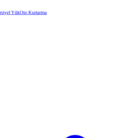
rsiyel Yük
Oto Kurtarma