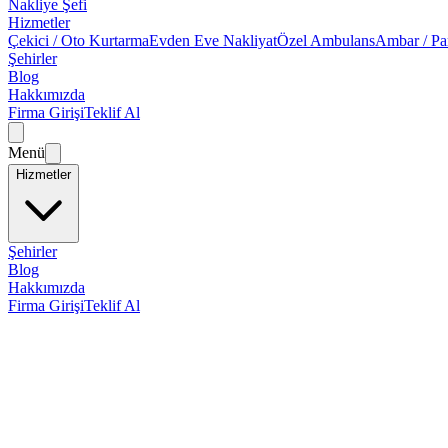
Nakliye Şefi
Hizmetler
Çekici / Oto Kurtarma
Evden Eve Nakliyat
Özel Ambulans
Ambar / Pa
Şehirler
Blog
Hakkımızda
Firma Girişi
Teklif Al
Menü
Hizmetler
Şehirler
Blog
Hakkımızda
Firma Girişi
Teklif Al