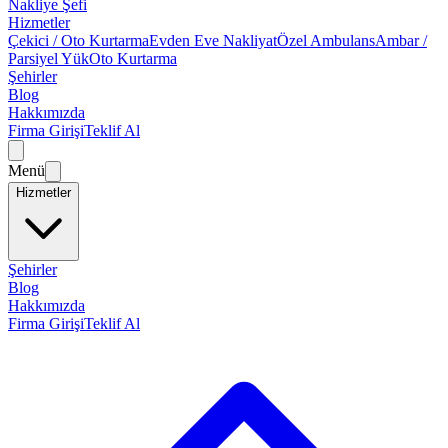
Nakliye Şefi
Hizmetler
Çekici / Oto Kurtarma
Evden Eve Nakliyat
Özel Ambulans
Ambar /
Parsiyel Yük
Oto Kurtarma
Şehirler
Blog
Hakkımızda
Firma Girişi
Teklif Al
Menü
Hizmetler
Şehirler
Blog
Hakkımızda
Firma Girişi
Teklif Al