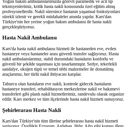
Yoğun bakım ambulanslarımızda görevli paramedik ve acil tıp
teknisyenlerimiz, kritik hasta nakli konusunda özel eğitim almış
profesyonellerdir. Nakil süresince hastanın yaşamsal fonksiyonları
sürekli izlenir ve gerekli müdahaleler anında yapılır. Kars'dan
Türkiye'nin her yerine yoğun bakım ambulansı ile hasta nakli
gerçekleştiriyoruz.
Hasta Nakil Ambulansı
Kars'da hasta nakil ambulansı hizmeti ile hastaneden eve, evden
hastaneye veya hastaneler arası güvenli transfer sağlıyoruz. Hasta
nakil ambulanslarımız, stabil durumdaki hastaların konforlu ve
güvenli bir şekilde taşınması için tasarlanmıştır. Sedye, tekerlekli
sandalye, oksijen tüpü ve temel tıbbi malzemeler ile donatılmış
araçlarımız, her türlü nakil ihtiyacını karşılar.
Taburcu olan hastaların eve nakli, kontrole gidecek hastaların
hastaneye transferi, rehabilitasyon merkezlerine nakil ve bakımevi
transferleri gibi planlı nakil hizmetlerimiz, randevulu olarak organize
edilir. Kars merkez ve tüm ilçelerinde hasta nakil hizmeti sunuyoruz.
Şehirlerarası Hasta Nakli
Kars'dan Türkiye'nin tüm illerine şehirlerarası hasta nakil hizmeti
veriyoruz. Özellikle Erzurum, Ardahan, Iğdır, Ağrı gibi komşu illere