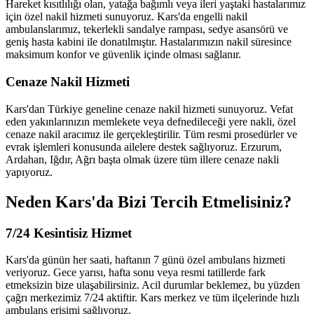
Hareket kısıtlılığı olan, yatağa bağımlı veya ileri yaştaki hastalarımız
için özel nakil hizmeti sunuyoruz. Kars'da engelli nakil
ambulanslarımız, tekerlekli sandalye rampası, sedye asansörü ve
geniş hasta kabini ile donatılmıştır. Hastalarımızın nakil süresince
maksimum konfor ve güvenlik içinde olması sağlanır.
Cenaze Nakil Hizmeti
Kars'dan Türkiye geneline cenaze nakil hizmeti sunuyoruz. Vefat
eden yakınlarınızın memlekete veya defnedileceği yere nakli, özel
cenaze nakil aracımız ile gerçekleştirilir. Tüm resmi prosedürler ve
evrak işlemleri konusunda ailelere destek sağlıyoruz. Erzurum,
Ardahan, Iğdır, Ağrı başta olmak üzere tüm illere cenaze nakli
yapıyoruz.
Neden Kars'da Bizi Tercih Etmelisiniz?
7/24 Kesintisiz Hizmet
Kars'da günün her saati, haftanın 7 günü özel ambulans hizmeti
veriyoruz. Gece yarısı, hafta sonu veya resmi tatillerde fark
etmeksizin bize ulaşabilirsiniz. Acil durumlar beklemez, bu yüzden
çağrı merkezimiz 7/24 aktiftir. Kars merkez ve tüm ilçelerinde hızlı
ambulans erişimi sağlıyoruz.