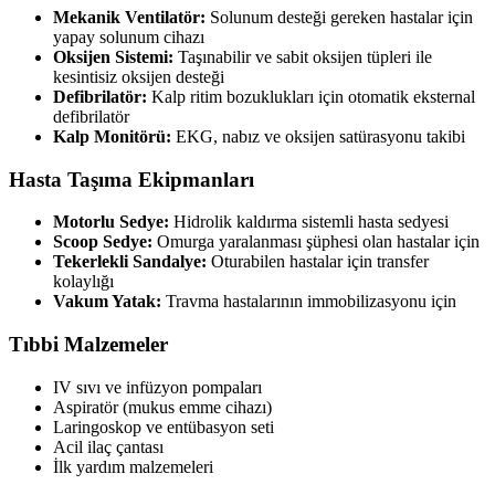
Mekanik Ventilatör:
Solunum desteği gereken hastalar için
yapay solunum cihazı
Oksijen Sistemi:
Taşınabilir ve sabit oksijen tüpleri ile
kesintisiz oksijen desteği
Defibrilatör:
Kalp ritim bozuklukları için otomatik eksternal
defibrilatör
Kalp Monitörü:
EKG, nabız ve oksijen satürasyonu takibi
Hasta Taşıma Ekipmanları
Motorlu Sedye:
Hidrolik kaldırma sistemli hasta sedyesi
Scoop Sedye:
Omurga yaralanması şüphesi olan hastalar için
Tekerlekli Sandalye:
Oturabilen hastalar için transfer
kolaylığı
Vakum Yatak:
Travma hastalarının immobilizasyonu için
Tıbbi Malzemeler
IV sıvı ve infüzyon pompaları
Aspiratör (mukus emme cihazı)
Laringoskop ve entübasyon seti
Acil ilaç çantası
İlk yardım malzemeleri