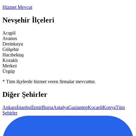
Hizmet Mevcut
Nevşehir
İlçeleri
Acıgöl
Avanos
Derinkuyu
Gülşehir
Hacıbektaş
Kozaklı
Merkez
Ürgüp
* Tüm ilçelerde hizmet veren firmalar mevcuttur.
Diğer Şehirler
Ankara
İstanbul
İzmir
Bursa
Antalya
Gaziantep
Kocaeli
Konya
Tüm
Şehirler