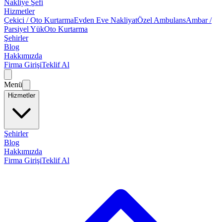
Nakliye Şefi
Hizmetler
Çekici / Oto Kurtarma
Evden Eve Nakliyat
Özel Ambulans
Ambar /
Parsiyel Yük
Oto Kurtarma
Şehirler
Blog
Hakkımızda
Firma Girişi
Teklif Al
Menü
Hizmetler
Şehirler
Blog
Hakkımızda
Firma Girişi
Teklif Al