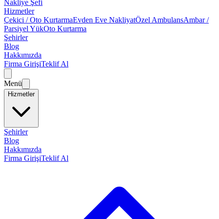
Nakliye Şefi
Hizmetler
Çekici / Oto Kurtarma
Evden Eve Nakliyat
Özel Ambulans
Ambar /
Parsiyel Yük
Oto Kurtarma
Şehirler
Blog
Hakkımızda
Firma Girişi
Teklif Al
Menü
Hizmetler
Şehirler
Blog
Hakkımızda
Firma Girişi
Teklif Al