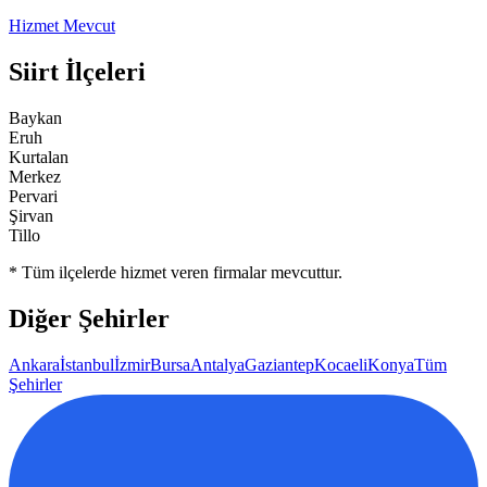
Hizmet Mevcut
Siirt
İlçeleri
Baykan
Eruh
Kurtalan
Merkez
Pervari
Şirvan
Tillo
* Tüm ilçelerde hizmet veren firmalar mevcuttur.
Diğer Şehirler
Ankara
İstanbul
İzmir
Bursa
Antalya
Gaziantep
Kocaeli
Konya
Tüm
Şehirler