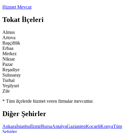
Hizmet Mevcut
Tokat
İlçeleri
Almus
Artova
Başçiftlik
Erbaa
Merkez
Niksar
Pazar
Reşadiye
Sulusaray
Turhal
Yeşilyurt
Zile
* Tüm ilçelerde hizmet veren firmalar mevcuttur.
Diğer Şehirler
Ankara
İstanbul
İzmir
Bursa
Antalya
Gaziantep
Kocaeli
Konya
Tüm
Şehirler