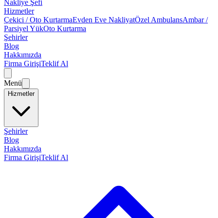
Nakliye Şefi
Hizmetler
Çekici / Oto Kurtarma
Evden Eve Nakliyat
Özel Ambulans
Ambar /
Parsiyel Yük
Oto Kurtarma
Şehirler
Blog
Hakkımızda
Firma Girişi
Teklif Al
Menü
Hizmetler
Şehirler
Blog
Hakkımızda
Firma Girişi
Teklif Al