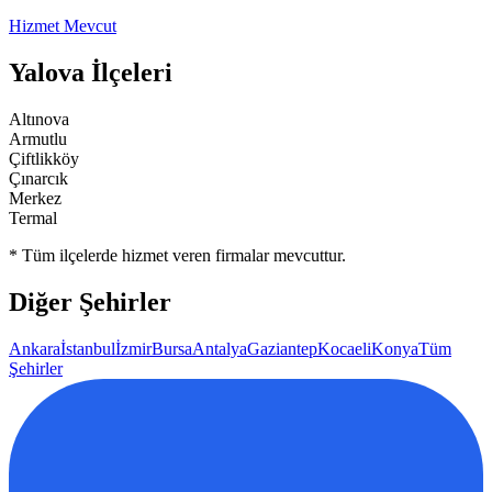
Hizmet Mevcut
Yalova
İlçeleri
Altınova
Armutlu
Çiftlikköy
Çınarcık
Merkez
Termal
* Tüm ilçelerde hizmet veren firmalar mevcuttur.
Diğer Şehirler
Ankara
İstanbul
İzmir
Bursa
Antalya
Gaziantep
Kocaeli
Konya
Tüm
Şehirler