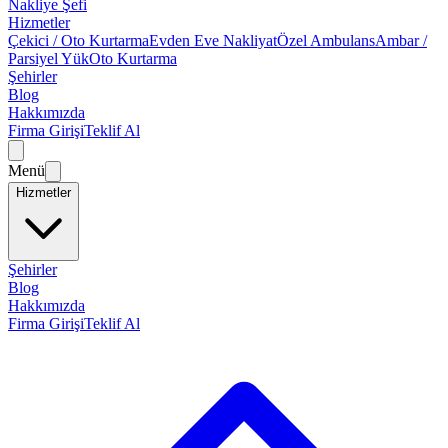
Nakliye Şefi
Hizmetler
Çekici / Oto Kurtarma
Evden Eve Nakliyat
Özel Ambulans
Ambar /
Parsiyel Yük
Oto Kurtarma
Şehirler
Blog
Hakkımızda
Firma Girişi
Teklif Al
Menü
Hizmetler
Şehirler
Blog
Hakkımızda
Firma Girişi
Teklif Al