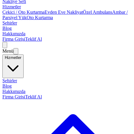
Nakliye Şefi
Hizmetler
Çekici / Oto Kurtarma
Evden Eve Nakliyat
Özel Ambulans
Ambar /
Parsiyel Yük
Oto Kurtarma
Şehirler
Blog
Hakkımızda
Firma Girişi
Teklif Al
Menü
Hizmetler
Şehirler
Blog
Hakkımızda
Firma Girişi
Teklif Al