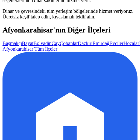
seçenekleri ile
Dinar
sakinlerine hizmet verir.
Dinar
ve çevresindeki tüm yerleşim bölgelerinde hizmet veriyoruz.
Ücretsiz keşif talep edin, kıyaslamalı teklif alın.
Afyonkarahisar
'nın Diğer İlçeleri
Başmakçı
Bayat
Bolvadin
Çay
Çobanlar
Dazkırı
Emirdağ
Evciler
Hocalar
Afyonkarahisar
Tüm İlçeler