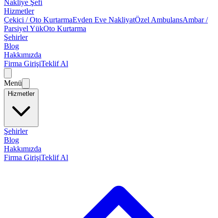
Nakliye Şefi
Hizmetler
Çekici / Oto Kurtarma
Evden Eve Nakliyat
Özel Ambulans
Ambar /
Parsiyel Yük
Oto Kurtarma
Şehirler
Blog
Hakkımızda
Firma Girişi
Teklif Al
Menü
Hizmetler
Şehirler
Blog
Hakkımızda
Firma Girişi
Teklif Al