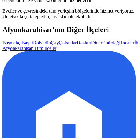
seçenekleri ile
Evciler
sakinlerine hizmet verir.
Evciler
ve çevresindeki tüm yerleşim bölgelerinde hizmet veriyoruz.
Ücretsiz keşif talep edin, kıyaslamalı teklif alın.
Afyonkarahisar
'nın Diğer İlçeleri
Başmakçı
Bayat
Bolvadin
Çay
Çobanlar
Dazkırı
Dinar
Emirdağ
Hocalar
İ
Afyonkarahisar
Tüm İlçeler