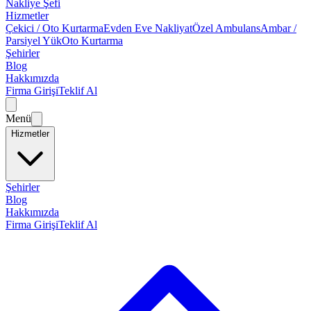
Nakliye Şefi
Hizmetler
Çekici / Oto Kurtarma
Evden Eve Nakliyat
Özel Ambulans
Ambar /
Parsiyel Yük
Oto Kurtarma
Şehirler
Blog
Hakkımızda
Firma Girişi
Teklif Al
Menü
Hizmetler
Şehirler
Blog
Hakkımızda
Firma Girişi
Teklif Al