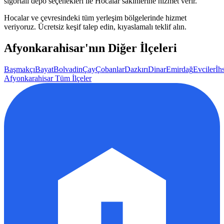
sigortalı depo seçenekleri ile
Hocalar
sakinlerine hizmet verir.
Hocalar
ve çevresindeki tüm yerleşim bölgelerinde hizmet
veriyoruz. Ücretsiz keşif talep edin, kıyaslamalı teklif alın.
Afyonkarahisar
'nın Diğer İlçeleri
Başmakçı
Bayat
Bolvadin
Çay
Çobanlar
Dazkırı
Dinar
Emirdağ
Evciler
İh
Afyonkarahisar
Tüm İlçeler