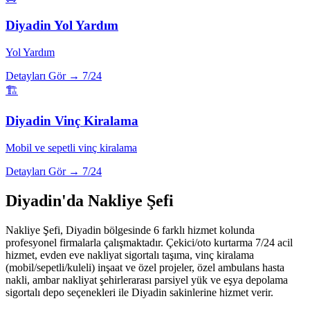
Diyadin
Yol Yardım
Yol Yardım
Detayları Gör →
7/24
🏗️
Diyadin
Vinç Kiralama
Mobil ve sepetli vinç kiralama
Detayları Gör →
7/24
Diyadin
'da Nakliye Şefi
Nakliye Şefi,
Diyadin
bölgesinde 6 farklı hizmet kolunda
profesyonel firmalarla çalışmaktadır. Çekici/oto kurtarma 7/24 acil
hizmet, evden eve nakliyat sigortalı taşıma, vinç kiralama
(mobil/sepetli/kuleli) inşaat ve özel projeler, özel ambulans hasta
nakli, ambar nakliyat şehirlerarası parsiyel yük ve eşya depolama
sigortalı depo seçenekleri ile
Diyadin
sakinlerine hizmet verir.