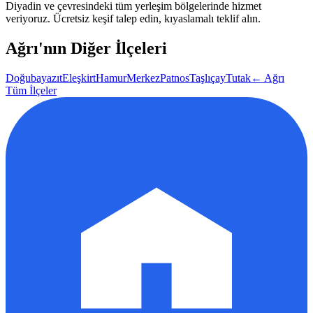
Diyadin
ve çevresindeki tüm yerleşim bölgelerinde hizmet
veriyoruz. Ücretsiz keşif talep edin, kıyaslamalı teklif alın.
Ağrı
'nın Diğer İlçeleri
Doğubayazıt
Eleşkirt
Hamur
Merkez
Patnos
Taşlıçay
Tutak
←
Ağrı
Tüm İlçeler