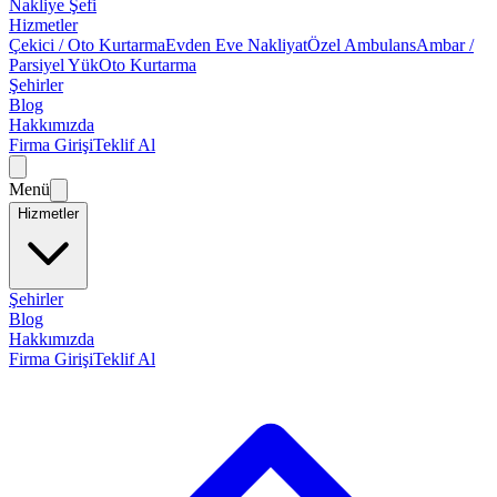
Nakliye Şefi
Hizmetler
Çekici / Oto Kurtarma
Evden Eve Nakliyat
Özel Ambulans
Ambar /
Parsiyel Yük
Oto Kurtarma
Şehirler
Blog
Hakkımızda
Firma Girişi
Teklif Al
Menü
Hizmetler
Şehirler
Blog
Hakkımızda
Firma Girişi
Teklif Al