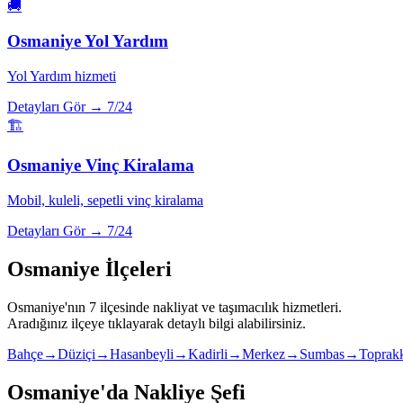
🚚
Osmaniye
Yol Yardım
Yol Yardım hizmeti
Detayları Gör →
7/24
🏗️
Osmaniye
Vinç Kiralama
Mobil, kuleli, sepetli vinç kiralama
Detayları Gör →
7/24
Osmaniye
İlçeleri
Osmaniye
'nın
7
ilçesinde nakliyat ve taşımacılık hizmetleri.
Aradığınız ilçeye tıklayarak detaylı bilgi alabilirsiniz.
Bahçe
→
Düziçi
→
Hasanbeyli
→
Kadirli
→
Merkez
→
Sumbas
→
Toprak
Osmaniye
'da Nakliye Şefi