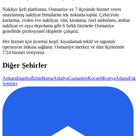
Nakliye Şefi platformu,
Osmaniye
ve
7
ilçesinde hizmet veren
onaylanmış nakliyat firmalarını tek noktada toplar. Çekici/oto
kurtarma, evden eve nakliyat, vinç kiralama, özel ambulans, ambar
nakliyat ve eşya depolama gibi 6 farklı hizmette
Osmaniye
genelinde profesyonel ekiplerle çalışırız.
Her hizmet için ücretsiz keşif, kıyaslamalı teklif ve sigortalı
operasyon imkanı sağlanır.
Osmaniye
merkez ve tüm ilçelerinde
7/24 hizmet veriyoruz.
Diğer Şehirler
Ankara
İstanbul
İzmir
Bursa
Antalya
Gaziantep
Kocaeli
Konya
Adana
Esk
Şehirler