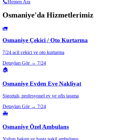
📞
Hemen Ara
Osmaniye
'da Hizmetlerimiz
🚛
Osmaniye
Çekici / Oto Kurtarma
7/24 acil çekici ve oto kurtarma
Detayları Gör →
7/24
🏠
Osmaniye
Evden Eve Nakliyat
Sigortalı, profesyonel ev ve ofis taşıma
Detayları Gör →
7/24
🚑
Osmaniye
Özel Ambulans
Yoğun bakım ve hasta nakil ambulansı