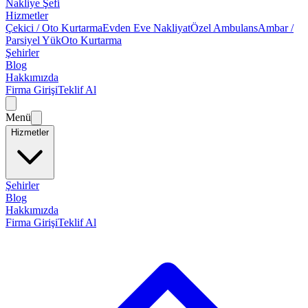
Nakliye Şefi
Hizmetler
Çekici / Oto Kurtarma
Evden Eve Nakliyat
Özel Ambulans
Ambar /
Parsiyel Yük
Oto Kurtarma
Şehirler
Blog
Hakkımızda
Firma Girişi
Teklif Al
Menü
Hizmetler
Şehirler
Blog
Hakkımızda
Firma Girişi
Teklif Al