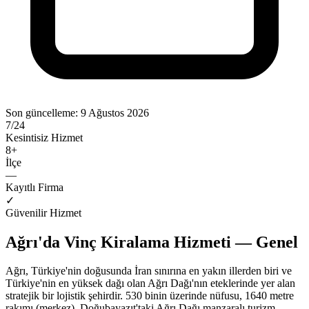
Son güncelleme:
9 Ağustos 2026
7/24
Kesintisiz Hizmet
8
+
İlçe
—
Kayıtlı Firma
✓
Güvenilir Hizmet
Ağrı'da Vinç Kiralama Hizmeti — Genel
Ağrı, Türkiye'nin doğusunda İran sınırına en yakın illerden biri ve
Türkiye'nin en yüksek dağı olan Ağrı Dağı'nın eteklerinde yer alan
stratejik bir lojistik şehirdir. 530 binin üzerinde nüfusu, 1640 metre
rakımı (merkez), Doğubayazıt'taki Ağrı Dağı manzaralı turizm