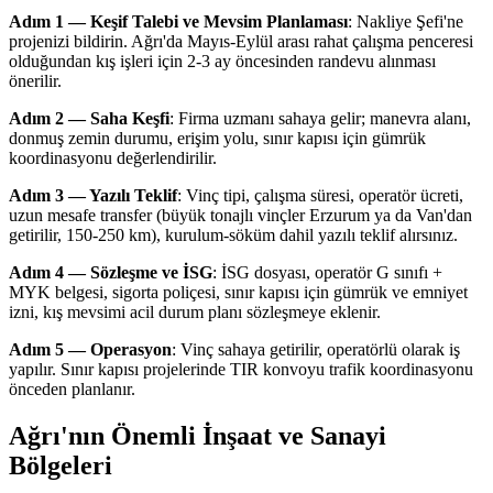
Adım 1 — Keşif Talebi ve Mevsim Planlaması
: Nakliye Şefi'ne
projenizi bildirin. Ağrı'da Mayıs-Eylül arası rahat çalışma penceresi
olduğundan kış işleri için 2-3 ay öncesinden randevu alınması
önerilir.
Adım 2 — Saha Keşfi
: Firma uzmanı sahaya gelir; manevra alanı,
donmuş zemin durumu, erişim yolu, sınır kapısı için gümrük
koordinasyonu değerlendirilir.
Adım 3 — Yazılı Teklif
: Vinç tipi, çalışma süresi, operatör ücreti,
uzun mesafe transfer (büyük tonajlı vinçler Erzurum ya da Van'dan
getirilir, 150-250 km), kurulum-söküm dahil yazılı teklif alırsınız.
Adım 4 — Sözleşme ve İSG
: İSG dosyası, operatör G sınıfı +
MYK belgesi, sigorta poliçesi, sınır kapısı için gümrük ve emniyet
izni, kış mevsimi acil durum planı sözleşmeye eklenir.
Adım 5 — Operasyon
: Vinç sahaya getirilir, operatörlü olarak iş
yapılır. Sınır kapısı projelerinde TIR konvoyu trafik koordinasyonu
önceden planlanır.
Ağrı'nın Önemli İnşaat ve Sanayi
Bölgeleri