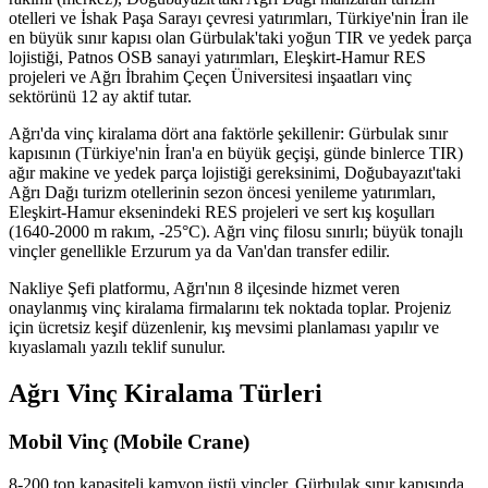
otelleri ve İshak Paşa Sarayı çevresi yatırımları, Türkiye'nin İran ile
en büyük sınır kapısı olan Gürbulak'taki yoğun TIR ve yedek parça
lojistiği, Patnos OSB sanayi yatırımları, Eleşkirt-Hamur RES
projeleri ve Ağrı İbrahim Çeçen Üniversitesi inşaatları vinç
sektörünü 12 ay aktif tutar.
Ağrı'da vinç kiralama dört ana faktörle şekillenir: Gürbulak sınır
kapısının (Türkiye'nin İran'a en büyük geçişi, günde binlerce TIR)
ağır makine ve yedek parça lojistiği gereksinimi, Doğubayazıt'taki
Ağrı Dağı turizm otellerinin sezon öncesi yenileme yatırımları,
Eleşkirt-Hamur eksenindeki RES projeleri ve sert kış koşulları
(1640-2000 m rakım, -25°C). Ağrı vinç filosu sınırlı; büyük tonajlı
vinçler genellikle Erzurum ya da Van'dan transfer edilir.
Nakliye Şefi platformu, Ağrı'nın 8 ilçesinde hizmet veren
onaylanmış vinç kiralama firmalarını tek noktada toplar. Projeniz
için ücretsiz keşif düzenlenir, kış mevsimi planlaması yapılır ve
kıyaslamalı yazılı teklif sunulur.
Ağrı Vinç Kiralama Türleri
Mobil Vinç (Mobile Crane)
8-200 ton kapasiteli kamyon üstü vinçler. Gürbulak sınır kapısında