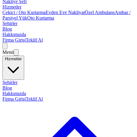
Nakliye Şefi
Hizmetler
Çekici / Oto Kurtarma
Evden Eve Nakliyat
Özel Ambulans
Ambar /
Parsiyel Yük
Oto Kurtarma
Şehirler
Blog
Hakkımızda
Firma Girişi
Teklif Al
Menü
Hizmetler
Şehirler
Blog
Hakkımızda
Firma Girişi
Teklif Al