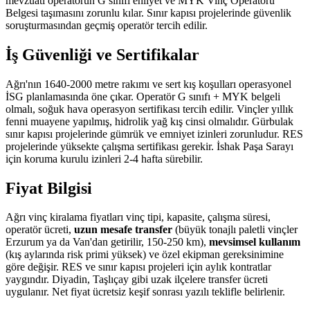
mevzuatı operatörün G sınıfı ehliyet ve MYK Vinç Operatörü
Belgesi taşımasını zorunlu kılar. Sınır kapısı projelerinde güvenlik
soruşturmasından geçmiş operatör tercih edilir.
İş Güvenliği ve Sertifikalar
Ağrı'nın 1640-2000 metre rakımı ve sert kış koşulları operasyonel
İSG planlamasında öne çıkar. Operatör G sınıfı + MYK belgeli
olmalı, soğuk hava operasyon sertifikası tercih edilir. Vinçler yıllık
fenni muayene yapılmış, hidrolik yağ kış cinsi olmalıdır. Gürbulak
sınır kapısı projelerinde gümrük ve emniyet izinleri zorunludur. RES
projelerinde yüksekte çalışma sertifikası gerekir. İshak Paşa Sarayı
için koruma kurulu izinleri 2-4 hafta sürebilir.
Fiyat Bilgisi
Ağrı vinç kiralama fiyatları vinç tipi, kapasite, çalışma süresi,
operatör ücreti,
uzun mesafe transfer
(büyük tonajlı paletli vinçler
Erzurum ya da Van'dan getirilir, 150-250 km),
mevsimsel kullanım
(kış aylarında risk primi yüksek) ve özel ekipman gereksinimine
göre değişir. RES ve sınır kapısı projeleri için aylık kontratlar
yaygındır. Diyadin, Taşlıçay gibi uzak ilçelere transfer ücreti
uygulanır. Net fiyat ücretsiz keşif sonrası yazılı teklifle belirlenir.