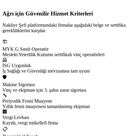
Ağrı için
Güvenilir Hizmet Kriterleri
Nakliye Şefi platformundaki firmalar aşağıdaki belge ve sertifika
gerekliliklerini karşılar.
🏗️
MYK G Sınıfı Operatör
Mesleki Yeterlilik Kurumu sertifikalı vinç operatörleri
🦺
İSG Uygunluk
İş Sağlığı ve Güvenliği mevzuatına tam uyum
🛡️
Makine Sigortası
Vinç ve ekipman için 3. şahıs zarar sigortası
🔧
Periyodik Fenni Muayene
Yıllık fenni muayenesi tamamlanmış ekipman
🏢
Vergi Levhası
Kayıtlı, vergi mükellefi firma
📋