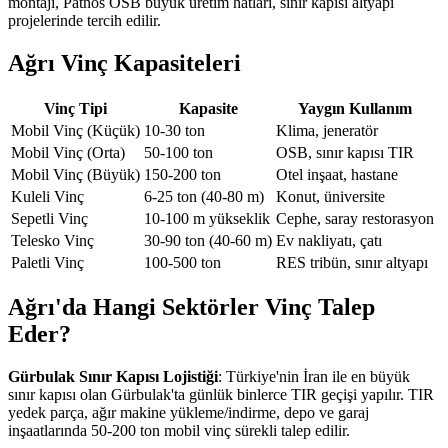
montajı, Patnos OSB büyük üretim hatları, sınır kapısı altyapı
projelerinde tercih edilir.
Ağrı Vinç Kapasiteleri
Vinç Tipi
Kapasite
Yaygın Kullanım
Mobil Vinç (Küçük)
10-30 ton
Klima, jeneratör
Mobil Vinç (Orta)
50-100 ton
OSB, sınır kapısı TIR
Mobil Vinç (Büyük)
150-200 ton
Otel inşaat, hastane
Kuleli Vinç
6-25 ton (40-80 m)
Konut, üniversite
Sepetli Vinç
10-100 m yükseklik
Cephe, saray restorasyon
Telesko Vinç
30-90 ton (40-60 m)
Ev nakliyatı, çatı
Paletli Vinç
100-500 ton
RES tribün, sınır altyapı
Ağrı'da Hangi Sektörler Vinç Talep
Eder?
Gürbulak Sınır Kapısı Lojistiği
: Türkiye'nin İran ile en büyük
sınır kapısı olan Gürbulak'ta günlük binlerce TIR geçişi yapılır. TIR
yedek parça, ağır makine yükleme/indirme, depo ve garaj
inşaatlarında 50-200 ton mobil vinç sürekli talep edilir.