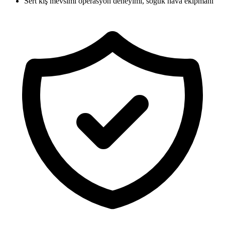
Sert kış mevsimi operasyon deneyimi, soğuk hava ekipmanı