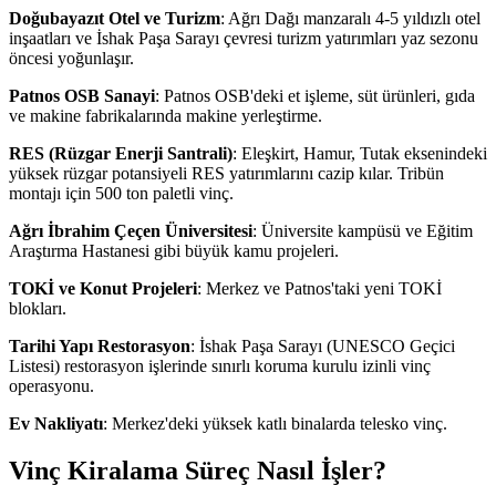
Doğubayazıt Otel ve Turizm
: Ağrı Dağı manzaralı 4-5 yıldızlı otel
inşaatları ve İshak Paşa Sarayı çevresi turizm yatırımları yaz sezonu
öncesi yoğunlaşır.
Patnos OSB Sanayi
: Patnos OSB'deki et işleme, süt ürünleri, gıda
ve makine fabrikalarında makine yerleştirme.
RES (Rüzgar Enerji Santrali)
: Eleşkirt, Hamur, Tutak eksenindeki
yüksek rüzgar potansiyeli RES yatırımlarını cazip kılar. Tribün
montajı için 500 ton paletli vinç.
Ağrı İbrahim Çeçen Üniversitesi
: Üniversite kampüsü ve Eğitim
Araştırma Hastanesi gibi büyük kamu projeleri.
TOKİ ve Konut Projeleri
: Merkez ve Patnos'taki yeni TOKİ
blokları.
Tarihi Yapı Restorasyon
: İshak Paşa Sarayı (UNESCO Geçici
Listesi) restorasyon işlerinde sınırlı koruma kurulu izinli vinç
operasyonu.
Ev Nakliyatı
: Merkez'deki yüksek katlı binalarda telesko vinç.
Vinç Kiralama Süreç Nasıl İşler?