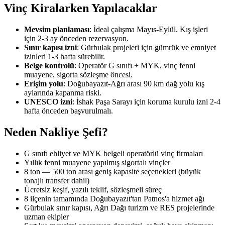
Vinç Kiralarken Yapılacaklar
Mevsim planlaması
: İdeal çalışma Mayıs-Eylül. Kış işleri
için 2-3 ay önceden rezervasyon.
Sınır kapısı izni
: Gürbulak projeleri için gümrük ve emniyet
izinleri 1-3 hafta sürebilir.
Belge kontrolü
: Operatör G sınıfı + MYK, vinç fenni
muayene, sigorta sözleşme öncesi.
Erişim yolu
: Doğubayazıt-Ağrı arası 90 km dağ yolu kış
aylarında kapanma riski.
UNESCO izni
: İshak Paşa Sarayı için koruma kurulu izni 2-4
hafta önceden başvurulmalı.
Neden Nakliye Şefi?
G sınıfı ehliyet ve MYK belgeli operatörlü vinç firmaları
Yıllık fenni muayene yapılmış sigortalı vinçler
8 ton — 500 ton arası geniş kapasite seçenekleri (büyük
tonajlı transfer dahil)
Ücretsiz keşif, yazılı teklif, sözleşmeli süreç
8 ilçenin tamamında Doğubayazıt'tan Patnos'a hizmet ağı
Gürbulak sınır kapısı, Ağrı Dağı turizm ve RES projelerinde
uzman ekipler