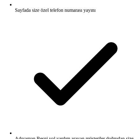
Sayfada size özel telefon numarası yayını
Adıyaman Besni yol yardım arayan müşteriler doğrudan size