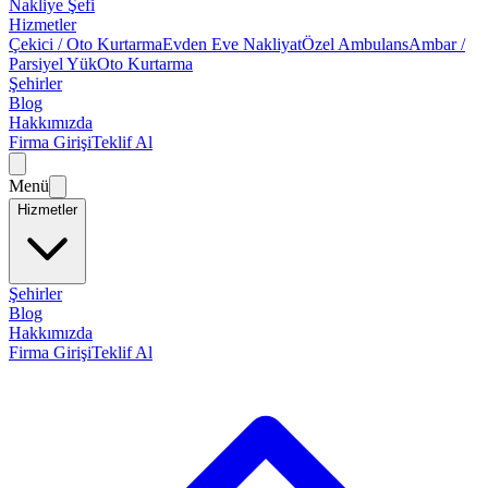
Nakliye Şefi
Hizmetler
Çekici / Oto Kurtarma
Evden Eve Nakliyat
Özel Ambulans
Ambar /
Parsiyel Yük
Oto Kurtarma
Şehirler
Blog
Hakkımızda
Firma Girişi
Teklif Al
Menü
Hizmetler
Şehirler
Blog
Hakkımızda
Firma Girişi
Teklif Al