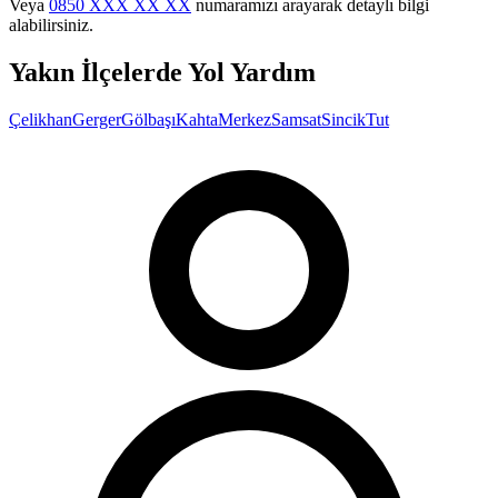
Veya
0850 XXX XX XX
numaramızı arayarak detaylı bilgi
alabilirsiniz.
Yakın İlçelerde Yol Yardım
Çelikhan
Gerger
Gölbaşı
Kahta
Merkez
Samsat
Sincik
Tut