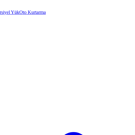
rsiyel Yük
Oto Kurtarma