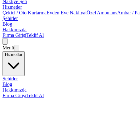
Nakliye Şefi
Hizmetler
Çekici / Oto Kurtarma
Evden Eve Nakliyat
Özel Ambulans
Ambar / Pa
Şehirler
Blog
Hakkımızda
Firma Girişi
Teklif Al
Menü
Hizmetler
Şehirler
Blog
Hakkımızda
Firma Girişi
Teklif Al